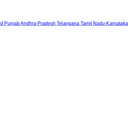
nd
Punjab
Andhra Pradesh
Telangana
Tamil Nadu
Karnataka