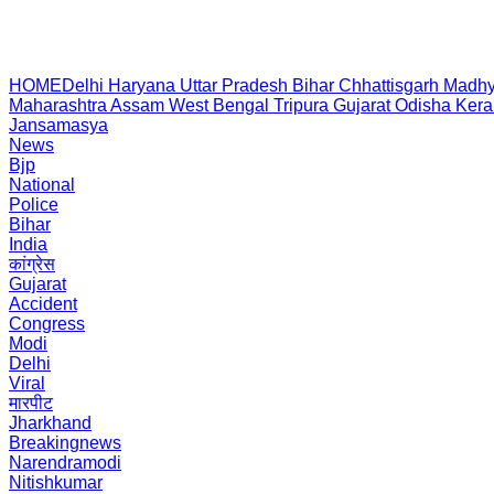
HOME
Delhi
Haryana
Uttar Pradesh
Bihar
Chhattisgarh
Madhy
Maharashtra
Assam
West Bengal
Tripura
Gujarat
Odisha
Kera
Jansamasya
News
Bjp
National
Police
Bihar
India
कांग्रेस
Gujarat
Accident
Congress
Modi
Delhi
Viral
मारपीट
Jharkhand
Breakingnews
Narendramodi
Nitishkumar