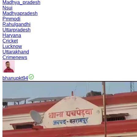
Madhya_pradesh
Nsui
Madhyapradesh
Pmmodi
Rahulgandhi
Uttarpradesh
Haryana
Cricket
Lucknow
Uttarakhand
Crimenews
bhanupkt94