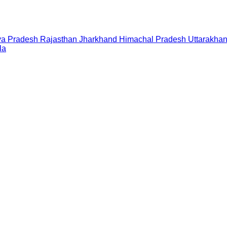
a Pradesh
Rajasthan
Jharkhand
Himachal Pradesh
Uttarakha
la