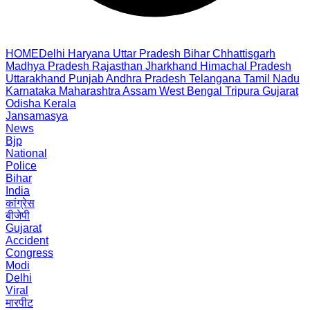
HOME
Delhi
Haryana
Uttar Pradesh
Bihar
Chhattisgarh
Madhya Pradesh
Rajasthan
Jharkhand
Himachal Pradesh
Uttarakhand
Punjab
Andhra Pradesh
Telangana
Tamil Nadu
Karnataka
Maharashtra
Assam
West Bengal
Tripura
Gujarat
Odisha
Kerala
Jansamasya
News
Bjp
National
Police
Bihar
India
कांग्रेस
बीजेपी
Gujarat
Accident
Congress
Modi
Delhi
Viral
मारपीट