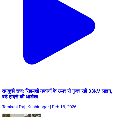
तमकुही राज: रिहायशी मकानों के ऊपर से गुजर रही 33kV लाइन,
बड़े हादसे की आशंका
Tamkuhi Raj, Kushinagar | Feb 18, 2026