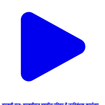
तमकुही राज: तमकुहीराज तहसील परिसर में उपनिबंधक कार्यालय