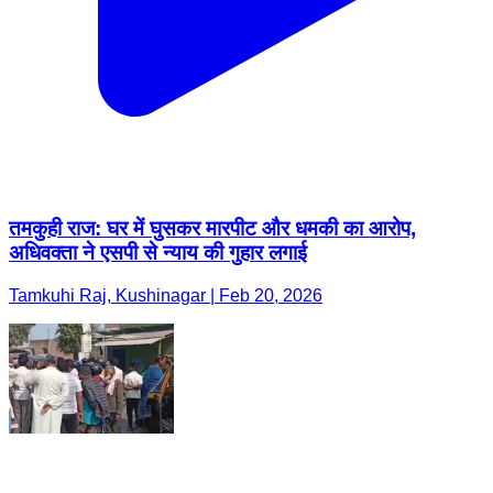
तमकुही राज: घर में घुसकर मारपीट और धमकी का आरोप,
अधिवक्ता ने एसपी से न्याय की गुहार लगाई
Tamkuhi Raj, Kushinagar | Feb 20, 2026