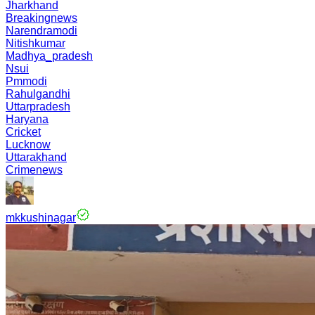
Jharkhand
Breakingnews
Narendramodi
Nitishkumar
Madhya_pradesh
Nsui
Pmmodi
Rahulgandhi
Uttarpradesh
Haryana
Cricket
Lucknow
Uttarakhand
Crimenews
mkkushinagar