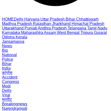
HOME
Delhi
Haryana
Uttar Pradesh
Bihar
Chhattisgarh
Madhya Pradesh
Rajasthan
Jharkhand
Himachal Pradesh
Uttarakhand
Punjab
Andhra Pradesh
Telangana
Tamil Nadu
Karnataka
Maharashtra
Assam
West Bengal
Tripura
Gujarat
Odisha
Kerala
Jansamasya
News
Bjp
National
Police
Bihar
India
कांग्रेस
Accident
Congress
Modi
Delhi
Viral
मारपीट
Breakingnews
Narendramodi