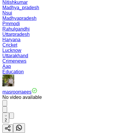
Nitishkumar
Madhya_pradesh
Nsui
Madhyapradesh
Pmmodi
Rahulgandhi
Uttarpradesh
Haryana
Cricket
Lucknow
Uttarakhand
Crimenews
Aap
Education
masroorraees
No video available
2