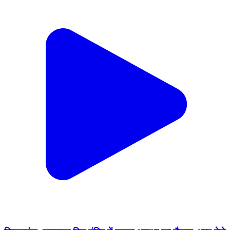
किशनगंज: कन्यादह शिव मंदिर में उमड़ा आस्था का सैलाब, भव्य मेले
के साथ निकला लकी ड्रॉ
Kishanganj, Baran | Feb 16, 2026