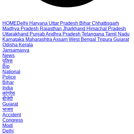
HOME
Delhi
Haryana
Uttar Pradesh
Bihar
Chhattisgarh
Madhya Pradesh
Rajasthan
Jharkhand
Himachal Pradesh
Uttarakhand
Punjab
Andhra Pradesh
Telangana
Tamil Nadu
Karnataka
Maharashtra
Assam
West Bengal
Tripura
Gujarat
Odisha
Kerala
Jansamasya
News
पुलिस
Bjp
National
Police
Bihar
India
कांग्रेस
बीजेपी
Gujarat
भाजपा
Accident
Congress
Modi
Delhi