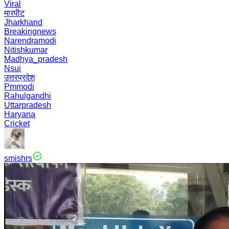
Viral
मारपीट
Jharkhand
Breakingnews
Narendramodi
Nitishkumar
Madhya_pradesh
Nsui
उत्तरप्रदेश
Pmmodi
Rahulgandhi
Uttarpradesh
Haryana
Cricket
smishrs