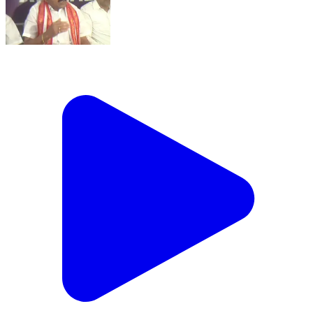
అదిలాబాద్ అర్బన్: ఓసీలను రాజకీయంగా అణచివేసేందుకు
భారీ కుట్ర జరుగుతుంది :ఓసీ సంక్షేమ సంఘం జాతీయ