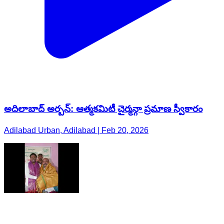
అదిలాబాద్ అర్బన్: ఆత్మకమిటీ చైర్మన్గా ప్రమాణ స్వీకారం
Adilabad Urban, Adilabad | Feb 20, 2026