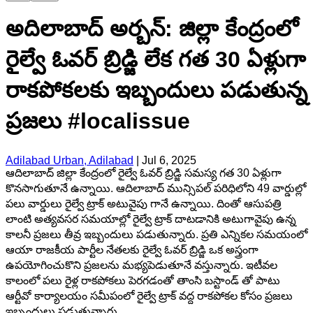
అదిలాబాద్ అర్బన్: జిల్లా కేంద్రంలో
రైల్వే ఓవర్ బ్రిడ్జి లేక గత 30 ఏళ్లుగా
రాకపోకలకు ఇబ్బందులు పడుతున్న
ప్రజలు #localissue
Adilabad Urban, Adilabad
|
Jul 6, 2025
ఆదిలాబాద్ జిల్లా కేంద్రంలో రైల్వే ఓవర్ బ్రిడ్జి సమస్య గత 30 ఏళ్లుగా
కొనసాగుతూనే ఉన్నాయి. ఆదిలాబాద్ మున్సిపల్ పరిధిలోని 49 వార్డుల్లో
పలు వార్డులు రైల్వే ట్రాక్ అటువైపు గానే ఉన్నాయి. దింతో ఆసుపత్రి
లాంటి అత్యవసర సమయాల్లో రైల్వే ట్రాక్ దాటడానికి అటుగావైపు ఉన్న
కాలనీ ప్రజలు తీవ్ర ఇబ్బందులు పడుతున్నారు. ప్రతి ఎన్నికల సమయంలో
ఆయా రాజకీయ పార్టీల నేతలకు రైల్వే ఓవర్ బ్రిడ్జి ఒక అస్త్రంగా
ఉపయోగించుకొని ప్రజలను మభ్యపెడుతూనే వస్తున్నారు. ఇటీవల
కాలంలో పలు రైళ్ల రాకపోకలు పెరగడంతో తాంసి బస్టాండ్ తో పాటు
ఆర్టీవో కార్యాలయం సమీపంలో రైల్వే ట్రాక్ వద్ద రాకపోకల కోసం ప్రజలు
ఇబ్బందులు పడుతున్నారు