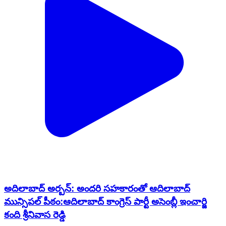
అదిలాబాద్ అర్బన్: అంద‌రి స‌హ‌కారంతో ఆదిలాబాద్
మున్సిప‌ల్ పీఠం:ఆదిలాబాద్ కాంగ్రెస్ పార్టీ అసెంబ్లీ ఇంచార్జి
కంది శ్రీ‌నివాస రెడ్డి