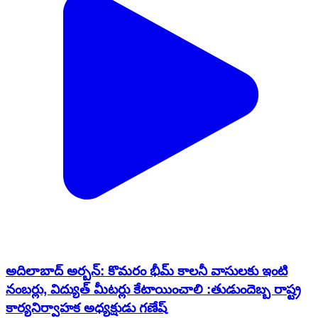
అదిలాబాద్ అర్బన్: కొమరం భీమ్ కాలనీ వాసులకు ఇంటి
నంబర్లు, విద్యుత్ మీటర్లు కేటాయించాలి :తుడుందెబ్బ రాష్ట్ర
కార్యనిర్వాహక అధ్యక్షుడు గణేష్