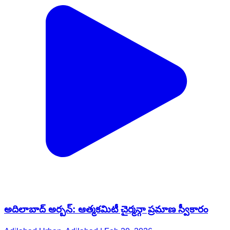
అదిలాబాద్ అర్బన్: ఆత్మకమిటీ చైర్మన్గా ప్రమాణ స్వీకారం