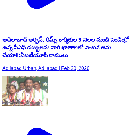
అదిలాబాద్ అర్బన్: రిమ్స్ కార్మికుల 9 నెలల నుంచి పెండింగ్లో
ఉన్న పీఎఫ్ డబ్బులను వారి ఖాతాలలో వెంటనే జమ
చేయాli:ఏఐటీయూసీ రాములు
Adilabad Urban, Adilabad | Feb 20, 2026