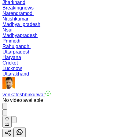
Jharkhand
Breakingnews
Narendramodi
Nitishkumar
Madhya_pradesh
Nsui
Madhyapradesh
Pmmodi
Rahulgandhi
Uttarpradesh
Haryana
Cricket
Lucknow
Uttarakhand
venkateshbirkurwar
No video available
12