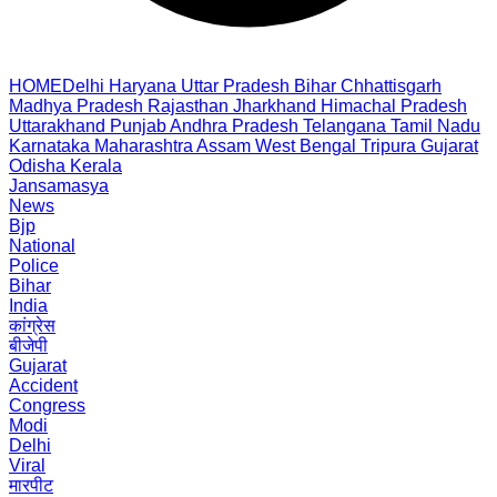
HOME
Delhi
Haryana
Uttar Pradesh
Bihar
Chhattisgarh
Madhya Pradesh
Rajasthan
Jharkhand
Himachal Pradesh
Uttarakhand
Punjab
Andhra Pradesh
Telangana
Tamil Nadu
Karnataka
Maharashtra
Assam
West Bengal
Tripura
Gujarat
Odisha
Kerala
Jansamasya
News
Bjp
National
Police
Bihar
India
कांग्रेस
बीजेपी
Gujarat
Accident
Congress
Modi
Delhi
Viral
मारपीट