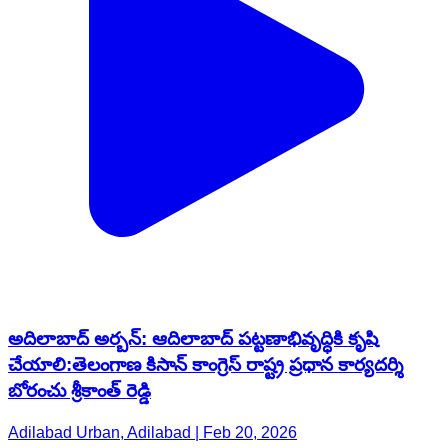
అదిలాబాద్ అర్బన్: ఆదిలాబాద్ పట్టణాభివృద్ధికి కృషి
చేయాలి:తెలంగాణ కిసాన్ కాంగ్రెస్ రాష్ట్ర ప్రధాన కార్యదర్శి
బోరంచు శ్రీకాంత్ రెడ్డి
Adilabad Urban, Adilabad | Feb 20, 2026