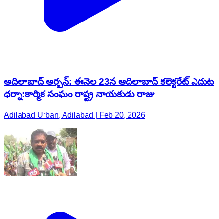
అదిలాబాద్ అర్బన్: ఈనెల 23న ఆదిలాబాద్ కలెక్టరేట్ ఎదుట
ధర్నా:కార్మిక సంఘం రాష్ట్ర నాయకుడు రాజు
Adilabad Urban, Adilabad | Feb 20, 2026