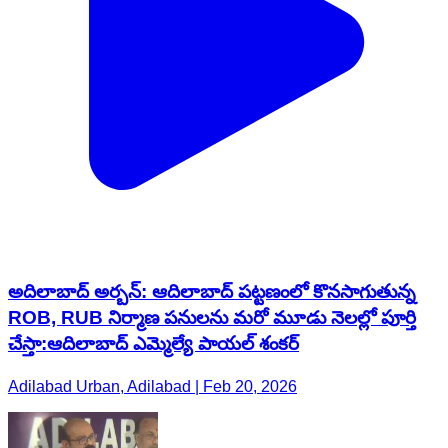
అదిలాబాద్ అర్బన్: ఆదిలాబాద్ పట్టణంలో కొనసాగుతున్న
ROB, RUB నిర్మాణ పనులను మరో మూడు నెలల్లో పూర్తి
చేస్తా:ఆదిలాబాద్ ఎమ్మెల్యే పాయల్ శంకర్
Adilabad Urban, Adilabad | Feb 20, 2026