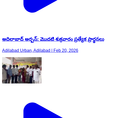
అదిలాబాద్ అర్బన్: మొదటి శుక్రవారం ప్రత్యేక ప్రార్థనలు
Adilabad Urban, Adilabad | Feb 20, 2026