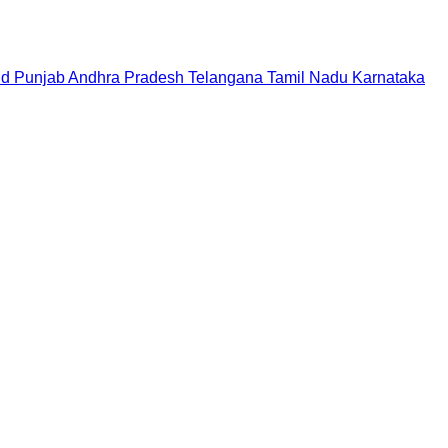
nd
Punjab
Andhra Pradesh
Telangana
Tamil Nadu
Karnataka