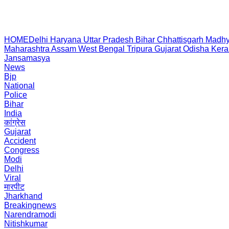
HOME
Delhi
Haryana
Uttar Pradesh
Bihar
Chhattisgarh
Madhy
Maharashtra
Assam
West Bengal
Tripura
Gujarat
Odisha
Kera
Jansamasya
News
Bjp
National
Police
Bihar
India
कांग्रेस
Gujarat
Accident
Congress
Modi
Delhi
Viral
मारपीट
Jharkhand
Breakingnews
Narendramodi
Nitishkumar