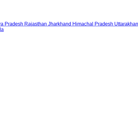
a Pradesh
Rajasthan
Jharkhand
Himachal Pradesh
Uttarakha
la