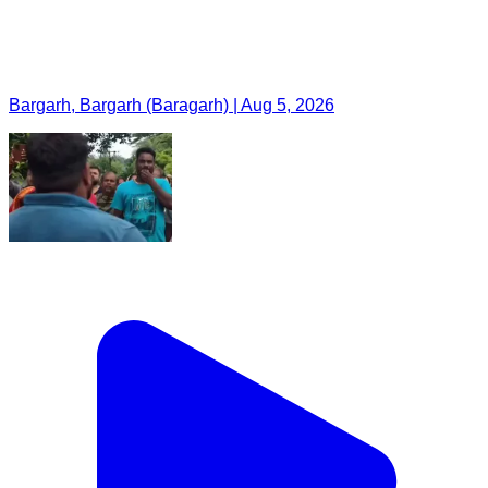
Bargarh, Bargarh (Baragarh) | Aug 5, 2026