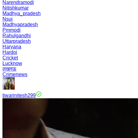
Narendramodi
Nitishkumar
Madhya_pradesh
Nsui
Madhyapradesh
Pmmodi
Rahulgandhi
Uttarpradesh
Haryana
Hardoi
Cricket
Lucknow
लखनऊ
Crimenews
tiwarinitesh299