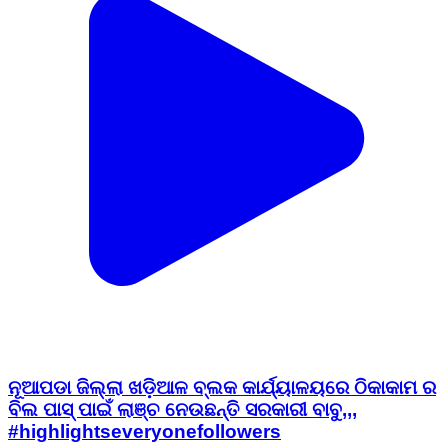
ନୂଆପଡା ଜିଲ୍ଲା ଖଡ଼ିଆଳ ବ୍ଲକ କାର୍ଯ୍ୟାଳୟରେ ଠିକାକାମ ର
ବିଲ ପାସ୍ ପାଇଁ ଲାଞ୍ଚ ନେଉଛନ୍ତି ସରକାରୀ ବାବୁ,,,
#highlightseveryonefollowers