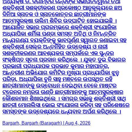
ଅଧ୍ୟକ୍ଷ ଡ. ଦିଗାମ୍ବର ଚାନ୍ଦଙ୍କ ସଭାପତିତ୍ୱରେ ତଥା
ଶକ୍ତିଶ୍ରୀ ସଶକ୍ତୀକରଣ ପ୍ରକୋଷ୍ଠ ଆନୁକୂଲ୍ୟରେ ଛଅ
ଦିନିଆ ସ୍ନାତକ ଓ ସ୍ନାତକୋତ୍ତର ଛାତ୍ରୀମାନଙ୍କ
ଆତ୍ମସୁରକ୍ଷା ତାଲିମ ଶିବିର ଉଦ୍ଘାଟିତ ହୋଇଯାଇଛି ।
ଆୟୋଜିତ ସଭାର ପ୍ରାରମ୍ଭରେ ଶକ୍ତିଶ୍ରୀ ସଂଯୋଜିକା
ଅଧ୍ୟାପିକା ଶର୍ମିଳା ପଣ୍ଡା ସମସ୍ତ ଅତିଥି ଓ ନିମନ୍ତ୍ରିତ
ମାନ୍ୟଗଣ୍ୟ ବ୍ୟକ୍ତିଙ୍କୁ ଭାବପୂର୍ଣ୍ଣ ସ୍ୱାଗତ ଜଣାଇବା ସହ
ଶକ୍ତିଶ୍ରୀ ସେଲ୍‌ର ଅନ୍ତର୍ନିହିତ ଉଦ୍ଦେଶ୍ୟ ଓ ନାରୀ
ସଶକ୍ତୀକରଣର ଆବଶ୍ୟକତା ସମ୍ପର୍କରେ ଏକ ସୁନ୍ଦର
ସଂକ୍ଷିପ୍ତ ସୂଚନା ପ୍ରଦାନ କରିଥିଲେ । ଯୁକ୍ତ ଦୁଇ ବିଭାଗର
ପ୍ରଭାରୀ ପ୍ରାଧ୍ୟାପକ ପ୍ରଭାତ କୁମାର ମହାପାତ୍ର,
ଆନ୍ତରୀଣ ଅଭିଯୋଗ କମିଟିର ମୁଖ୍ୟା ପ୍ରାଧ୍ୟାପିକା ଝୁନୁ
ପରିଡ଼ା, ଅଧ୍ୟାପିକା ବୁନି ସାହୁ ମଞ୍ଚରେ ଉପସ୍ଥିତ ରହି
ଛାତ୍ରୀମାନଙ୍କୁ ଉଦ୍ବୋଧନ ଦେଇଥିବା ବେଳେ ମାଷ୍ଟର
ଟ୍ରେନର ନମ୍ରତା ତାଣ୍ଡି ଛାତ୍ରୀମାନଙ୍କୁ ଆତ୍ମସୁରକ୍ଷାର
କୌଶଳମାନ ଶିଖାଇଥିଲେ । ସମଗ୍ର ସଭାକୁ ଶକ୍ତିଶ୍ରୀ ସାଥି
ଛାତ୍ରୀ ମୋନାଲିସା ଭୋଇ ସଂଯୋଜନା କରିବା ସହ ପରିଶେଷରେ
ସମସ୍ତଙ୍କ ଉଦ୍ଦେଶ୍ୟରେ ଧନ୍ୟବାଦ ଅର୍ପଣ କରିଥିଲେ ।
Bargarh, Bargarh (Baragarh) | Aug 4, 2026