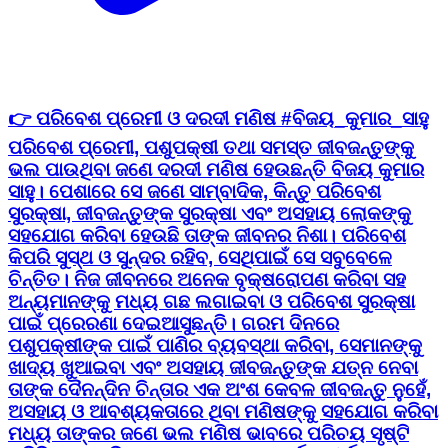
👉 ପରିବେଶ ପ୍ରେମୀ ଓ ଦରଦୀ ମଣିଷ #ବିଜୟ_କୁମାର_ସାହୁ
ପରିବେଶ ପ୍ରେମୀ, ପଶୁପକ୍ଷୀ ତଥା ସମସ୍ତ ଜୀବଜନ୍ତୁଙ୍କୁ
ଭଲ ପାଉଥିବା ଜଣେ ଦରଦୀ ମଣିଷ ହେଉଛନ୍ତି ବିଜୟ କୁମାର
ସାହୁ। ପେଶାରେ ସେ ଜଣେ ସାମ୍ବାଦିକ, କିନ୍ତୁ ପରିବେଶ
ସୁରକ୍ଷା, ଜୀବଜନ୍ତୁଙ୍କ ସୁରକ୍ଷା ଏବଂ ଅସହାୟ ଲୋକଙ୍କୁ
ସହଯୋଗ କରିବା ହେଉଛି ତାଙ୍କ ଜୀବନର ନିଶା। ପରିବେଶ
କିପରି ସୁସ୍ଥ ଓ ସୁନ୍ଦର ରହିବ, ସେଥିପାଇଁ ସେ ସବୁବେଳେ
ଚିନ୍ତିତ। ନିଜ ଜୀବନରେ ଅନେକ ବୃକ୍ଷରୋପଣ କରିବା ସହ
ଅନ୍ୟମାନଙ୍କୁ ମଧ୍ୟ ଗଛ ଲଗାଇବା ଓ ପରିବେଶ ସୁରକ୍ଷା
ପାଇଁ ପ୍ରେରଣା ଦେଇଆସୁଛନ୍ତି। ଗରମ ଦିନରେ
ପଶୁପକ୍ଷୀଙ୍କ ପାଇଁ ପାଣିର ବ୍ୟବସ୍ଥା କରିବା, ସେମାନଙ୍କୁ
ଖାଦ୍ୟ ଖୁଆଇବା ଏବଂ ଅସହାୟ ଜୀବଜନ୍ତୁଙ୍କ ଯତ୍ନ ନେବା
ତାଙ୍କ ଦୈନନ୍ଦିନ ଚିନ୍ତାର ଏକ ଅଂଶ କେବଳ ଜୀବଜନ୍ତୁ ନୁହେଁ,
ଅସହାୟ ଓ ଆବଶ୍ୟକତାରେ ଥିବା ମଣିଷଙ୍କୁ ସହଯୋଗ କରିବା
ମଧ୍ୟ ତାଙ୍କର ଜଣେ ଭଲ ମଣିଷ ଭାବରେ ପରିଚୟ ସୃଷ୍ଟି