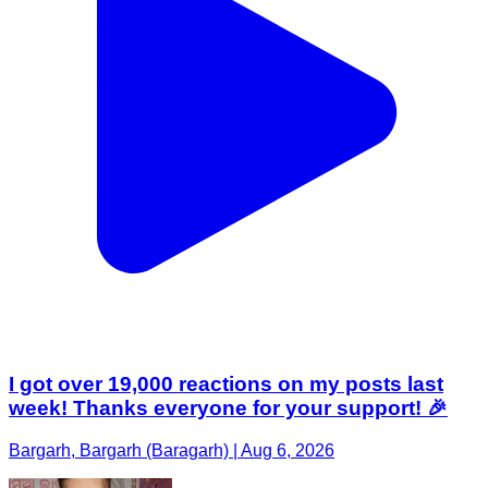
I got over 19,000 reactions on my posts last
week! Thanks everyone for your support! 🎉
Bargarh, Bargarh (Baragarh) | Aug 6, 2026