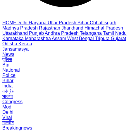
HOME
Delhi
Haryana
Uttar Pradesh
Bihar
Chhattisgarh
Madhya Pradesh
Rajasthan
Jharkhand
Himachal Pradesh
Uttarakhand
Punjab
Andhra Pradesh
Telangana
Tamil Nadu
Karnataka
Maharashtra
Assam
West Bengal
Tripura
Gujarat
Odisha
Kerala
Jansamasya
News
पुलिस
Bjp
National
Police
Bihar
India
कांग्रेस
भाजपा
Congress
Modi
Delhi
Viral
मारपीट
Breakingnews