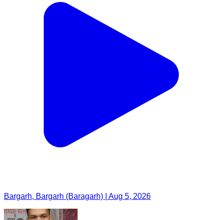
Bargarh, Bargarh (Baragarh) | Aug 5, 2026