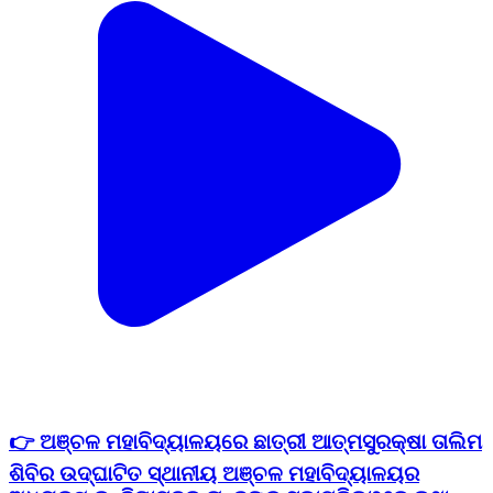
👉 ଅଞ୍ଚଳ ମହାବିଦ୍ୟାଳୟରେ ଛାତ୍ରୀ ଆତ୍ମସୁରକ୍ଷା ତାଲିମ
ଶିବିର ଉଦ୍ଘାଟିତ ସ୍ଥାନୀୟ ଅଞ୍ଚଳ ମହାବିଦ୍ୟାଳୟର