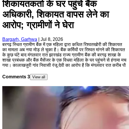
शिकायतकर्ता के घर पहुंचे बैंक
अधिकारी, शिकायत वापस लेने का
आरोप; ग्रामीणों ने घेरा
Bargarh, Garhwa
|
Jul 8, 2026
बरगढ़ स्थित ग्रामीण बैंक में एक महिला द्वारा कथित रिश्वतखोरी की शिकायत
का मामला अब नया मोड़ ले चुका है। बैंक कर्मियों पर रिश्वत मांगने की शिकायत
के कुछ घंटे बाद मंगलवार रात झारखंड राज्य ग्रामीण बैंक की बरगढ़ शाखा के
शाखा प्रबंधक और बैंक मैसेंजर के एक विधवा महिला के घर पहुंचने से हंगामा मच
गया। कालाखजुरी गांव निवासी रंजू देवी का आरोप है कि मंगलवार रात करीब पौ
Comments
3
View all