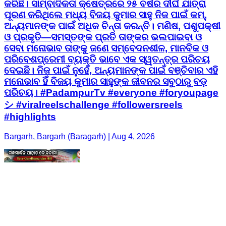
କରିଛି। ସାମ୍ବାଦିକତା କ୍ଷେତ୍ରରେ ୨୫ ବର୍ଷର ଦୀର୍ଘ ଯାତ୍ରା
ପୂରଣ କରିଥିଲେ ମଧ୍ୟ ବିଜୟ କୁମାର ସାହୁ ନିଜ ପାଇଁ କମ୍,
ଅନ୍ୟମାନଙ୍କ ପାଇଁ ଅଧିକ ଚିନ୍ତା କରନ୍ତି। ମଣିଷ, ପଶୁପକ୍ଷୀ
ଓ ପ୍ରକୃତି—ସମସ୍ତଙ୍କ ପ୍ରତି ତାଙ୍କର ଭଲପାଇବା ଓ
ସେବା ମନୋଭାବ ତାଙ୍କୁ ଜଣେ ସମ୍ବେଦନଶୀଳ, ମାନବିକ ଓ
ପରିବେଶପ୍ରେମୀ ବ୍ୟକ୍ତି ଭାବେ ଏକ ସ୍ୱତନ୍ତ୍ର ପରିଚୟ
ଦେଇଛି। ନିଜ ପାଇଁ ନୁହେଁ, ଅନ୍ୟମାନଙ୍କ ପାଇଁ ବଞ୍ଚିବାର ଏହି
ମନୋଭାବ ହିଁ ବିଜୟ କୁମାର ସାହୁଙ୍କ ଜୀବନର ସବୁଠାରୁ ବଡ଼
ପରିଚୟ। #PadampurTv #everyone #foryoupage
シ #viralreelschallenge #followersreels
#highlights
Bargarh, Bargarh (Baragarh) | Aug 4, 2026