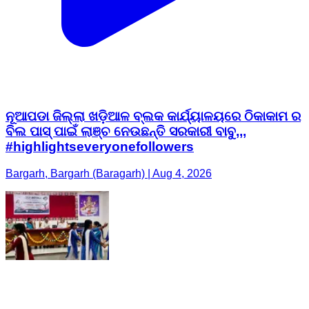
ନୂଆପଡା ଜିଲ୍ଲା ଖଡ଼ିଆଳ ବ୍ଲକ କାର୍ଯ୍ୟାଳୟରେ ଠିକାକାମ ର
ବିଲ ପାସ୍ ପାଇଁ ଲାଞ୍ଚ ନେଉଛନ୍ତି ସରକାରୀ ବାବୁ,,,
#highlightseveryonefollowers
Bargarh, Bargarh (Baragarh) | Aug 4, 2026