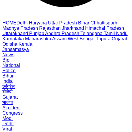
HOME
Delhi
Haryana
Uttar Pradesh
Bihar
Chhattisgarh
Madhya Pradesh
Rajasthan
Jharkhand
Himachal Pradesh
Uttarakhand
Punjab
Andhra Pradesh
Telangana
Tamil Nadu
Karnataka
Maharashtra
Assam
West Bengal
Tripura
Gujarat
Odisha
Kerala
Jansamasya
News
Bjp
National
Police
Bihar
India
कांग्रेस
बीजेपी
Gujarat
भाजपा
Accident
Congress
Modi
Delhi
Viral