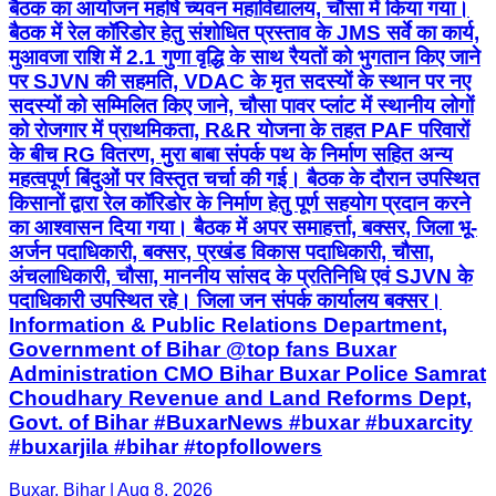
बैठक का आयोजन महर्षि च्यवन महाविद्यालय, चौसा में किया गया।
बैठक में रेल कॉरिडोर हेतु संशोधित प्रस्ताव के JMS सर्वे का कार्य,
मुआवजा राशि में 2.1 गुणा वृद्धि के साथ रैयतों को भुगतान किए जाने
पर SJVN की सहमति, VDAC के मृत सदस्यों के स्थान पर नए
सदस्यों को सम्मिलित किए जाने, चौसा पावर प्लांट में स्थानीय लोगों
को रोजगार में प्राथमिकता, R&R योजना के तहत PAF परिवारों
के बीच RG वितरण, मुरा बाबा संपर्क पथ के निर्माण सहित अन्य
महत्वपूर्ण बिंदुओं पर विस्तृत चर्चा की गई। बैठक के दौरान उपस्थित
किसानों द्वारा रेल कॉरिडोर के निर्माण हेतु पूर्ण सहयोग प्रदान करने
का आश्वासन दिया गया। बैठक में अपर समाहर्त्ता, बक्सर, जिला भू-
अर्जन पदाधिकारी, बक्सर, प्रखंड विकास पदाधिकारी, चौसा,
अंचलाधिकारी, चौसा, माननीय सांसद के प्रतिनिधि एवं SJVN के
पदाधिकारी उपस्थित रहे। जिला जन संपर्क कार्यालय बक्सर।
Information & Public Relations Department,
Government of Bihar @top fans Buxar
Administration CMO Bihar Buxar Police Samrat
Choudhary Revenue and Land Reforms Dept,
Govt. of Bihar #BuxarNews #buxar #buxarcity
#buxarjila #bihar #topfollowers
Buxar, Bihar | Aug 8, 2026