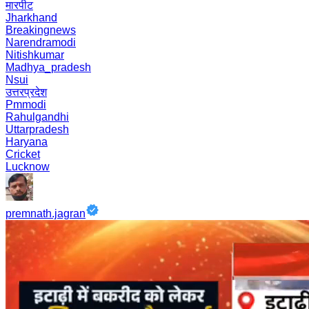
मारपीट
Jharkhand
Breakingnews
Narendramodi
Nitishkumar
Madhya_pradesh
Nsui
उत्तरप्रदेश
Pmmodi
Rahulgandhi
Uttarpradesh
Haryana
Cricket
Lucknow
premnath.jagran