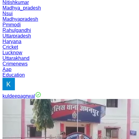
Nitishkumar
Madhya_pradesh
Nsui
Madhyapradesh
Pmmodi
Rahulgandhi
Uttarpradesh
Haryana
Cricket
Lucknow
Uttarakhand
Crimenews
Aap
Education
kuldeepagrwal