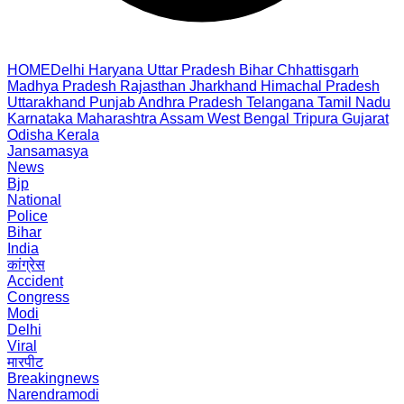
HOME
Delhi
Haryana
Uttar Pradesh
Bihar
Chhattisgarh
Madhya Pradesh
Rajasthan
Jharkhand
Himachal Pradesh
Uttarakhand
Punjab
Andhra Pradesh
Telangana
Tamil Nadu
Karnataka
Maharashtra
Assam
West Bengal
Tripura
Gujarat
Odisha
Kerala
Jansamasya
News
Bjp
National
Police
Bihar
India
कांग्रेस
Accident
Congress
Modi
Delhi
Viral
मारपीट
Breakingnews
Narendramodi