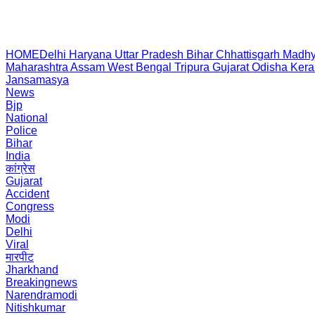
HOME
Delhi
Haryana
Uttar Pradesh
Bihar
Chhattisgarh
Madhy
Maharashtra
Assam
West Bengal
Tripura
Gujarat
Odisha
Kera
Jansamasya
News
Bjp
National
Police
Bihar
India
कांग्रेस
Gujarat
Accident
Congress
Modi
Delhi
Viral
मारपीट
Jharkhand
Breakingnews
Narendramodi
Nitishkumar