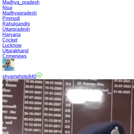
Madhya_pradesh
Nsui
Madhyapradesh
Pmmodi
Rahulgandhi
Uttarpradesh
Haryana
Cricket
Lucknow
Uttarakhand
Crimenews
shyamphoto840