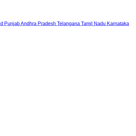
nd
Punjab
Andhra Pradesh
Telangana
Tamil Nadu
Karnataka