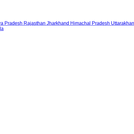
a Pradesh
Rajasthan
Jharkhand
Himachal Pradesh
Uttarakha
la