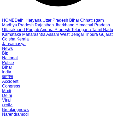
HOME
Delhi
Haryana
Uttar Pradesh
Bihar
Chhattisgarh
Madhya Pradesh
Rajasthan
Jharkhand
Himachal Pradesh
Uttarakhand
Punjab
Andhra Pradesh
Telangana
Tamil Nadu
Karnataka
Maharashtra
Assam
West Bengal
Tripura
Gujarat
Odisha
Kerala
Jansamasya
News
Bjp
National
Police
Bihar
India
कांग्रेस
Accident
Congress
Modi
Delhi
Viral
मारपीट
Breakingnews
Narendramodi