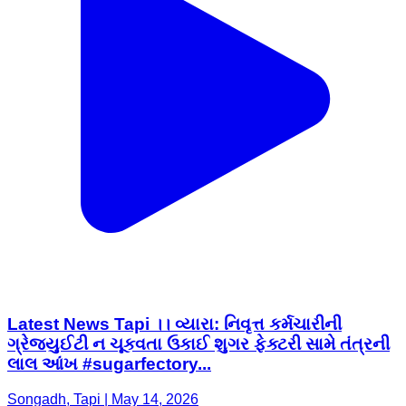
Latest News Tapi ।। વ્યારા: નિવૃત્ત કર્મચારીની
ગ્રેજ્યુઈટી ન ચૂકવતા ઉકાઈ શુગર ફેક્ટરી સામે તંત્રની
લાલ આંખ #sugarfectory...
Songadh, Tapi | May 14, 2026