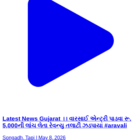
Latest News Gujarat ।। વારસાઈ એન્ટ્રી પાડવા રૂ.
5,000ની લાંચ લેતા રેવન્યુ તલાટી ઝડપાયા #aravali
Songadh, Tapi | May 8, 2026