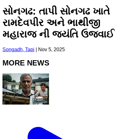
સોનગઢ: તાપી સોનગઢ ખાતે
રામદેવપીર અને ભાથીજી
મહારાજ ની જયંતિ ઉજવાઈ
Songadh, Tapi
|
Nov 5, 2025
MORE NEWS