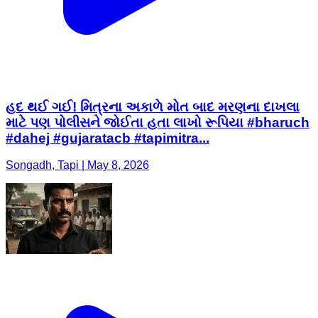
હદ થઈ ગઈ! મિત્રના અકાળે મોત બાદ મરણના દાખલા
માટે પણ પોલીસને જોઈતા હતા લાખો રૂપિયા #bharuch
#dahej #gujaratacb #tapimitra...
Songadh, Tapi | May 8, 2026