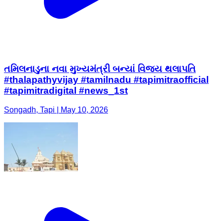
તમિલનાડુના નવા મુખ્યમંત્રી બન્યાં વિજય થલાપતિ
#thalapathyvijay #tamilnadu #tapimitraofficial
#tapimitradigital #news_1st
Songadh, Tapi | May 10, 2026