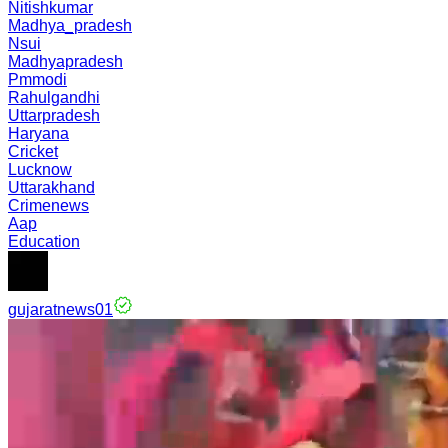
Nitishkumar
Madhya_pradesh
Nsui
Madhyapradesh
Pmmodi
Rahulgandhi
Uttarpradesh
Haryana
Cricket
Lucknow
Uttarakhand
Crimenews
Aap
Education
gujaratnews01