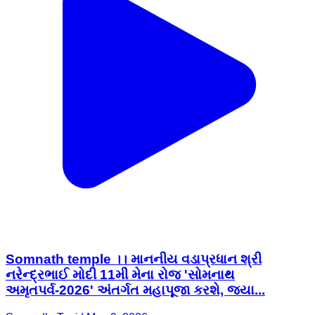
Somnath temple ।। માનનીય વડાપ્રધાન શ્રી
નરેન્દ્રભાઈ મોદી 11મી મેના રોજ 'સોમનાથ
અમૃતપર્વ-2026' અંતર્ગત મહાપૂજા કરશે, જ્યા...