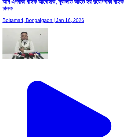
আন এগৰাকী বাইক আৰোহীক, দূৰ্ঘটনাত আহত হয় দুয়োগৰাকী বাইক
চালক
Boitamari, Bongaigaon | Jan 16, 2026