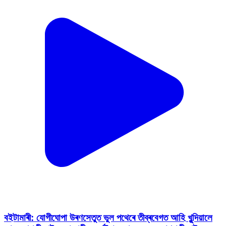
বইটামাৰী: যোগীঘোপা উৰণসেতুত ভুল পথেৰে তীব্ৰবেগত আহি খুন্দিয়ালে