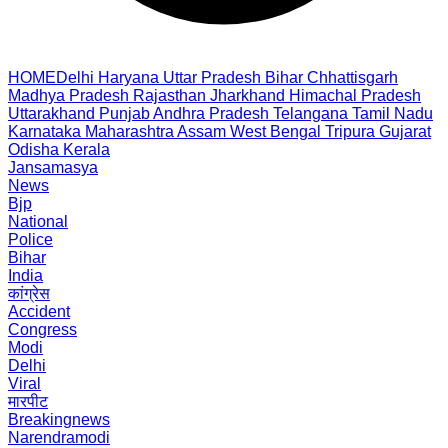
HOME
Delhi
Haryana
Uttar Pradesh
Bihar
Chhattisgarh
Madhya Pradesh
Rajasthan
Jharkhand
Himachal Pradesh
Uttarakhand
Punjab
Andhra Pradesh
Telangana
Tamil Nadu
Karnataka
Maharashtra
Assam
West Bengal
Tripura
Gujarat
Odisha
Kerala
Jansamasya
News
Bjp
National
Police
Bihar
India
कांग्रेस
Accident
Congress
Modi
Delhi
Viral
मारपीट
Breakingnews
Narendramodi