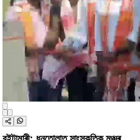
বইটামাৰী: ধনতোলাত সাংস্কৃতিক মঞ্চৰ