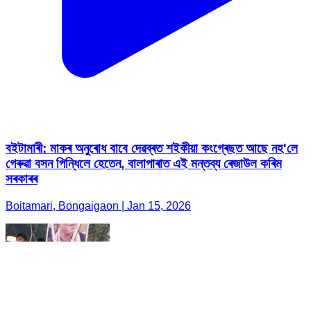
বইটামাৰী: মাকৰ অনুৰোধ বাবে দেৱব্ৰত শইকীয়া কংগ্ৰেছত আছে নহ'লে
গেৰুৱা বসন পিন্ধিলে হেতেন, বালাপাৰাত এই মন্তব্য ৰেজাউল কৰিম
সৰকাৰৰ
Boitamari, Bongaigaon | Jan 15, 2026