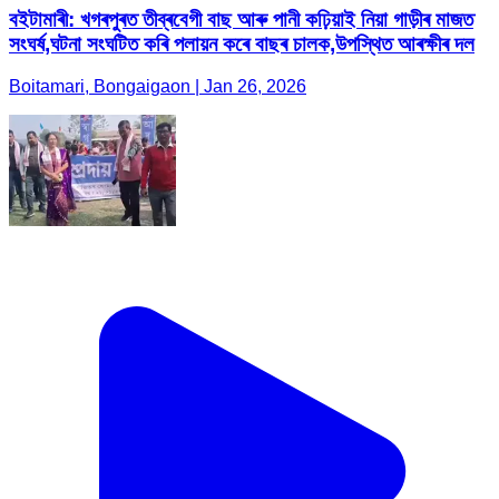
বইটামাৰী: খগৰপুৰত তীব্ৰবেগী বাছ আৰু পানী কঢ়িয়াই নিয়া গাড়ীৰ মাজত
সংঘৰ্ষ,ঘটনা সংঘটিত কৰি পলায়ন কৰে বাছৰ চালক,উপস্থিত আৰক্ষীৰ দল
Boitamari, Bongaigaon | Jan 26, 2026