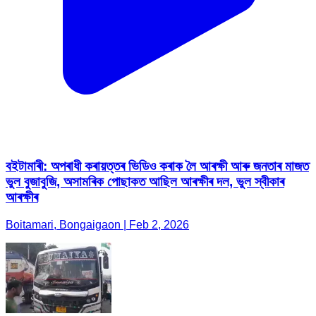
বইটামাৰী: অপৰাধী কৰায়ত্তৰ ভিডিও কৰাক লৈ আৰক্ষী আৰু জনতাৰ মাজত
ভুল বুজাবুজি, অসামৰিক পোছাকত আছিল আৰক্ষীৰ দল, ভুল স্বীকাৰ
আৰক্ষীৰ
Boitamari, Bongaigaon | Feb 2, 2026