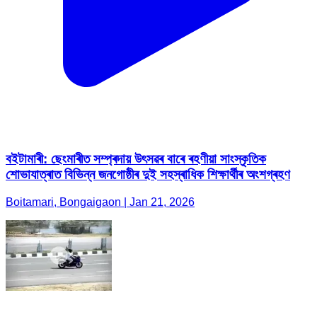
বইটামাৰী: ছেংমাৰীত সম্প্ৰদায় উৎসৱৰ বাৰে ৰহণীয়া সাংস্কৃতিক
শোভাযাত্ৰাত বিভিন্ন জনগোষ্ঠীৰ দুই সহস্ৰাধিক শিক্ষাৰ্থীৰ অংশগ্ৰহণ
Boitamari, Bongaigaon | Jan 21, 2026