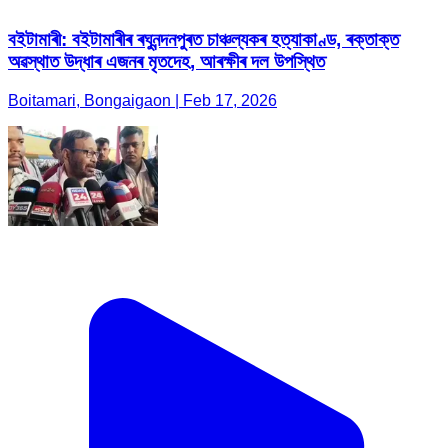
বইটামাৰী: বইটামাৰীৰ ৰঘুনন্দনপুৰত চাঞ্চল্যকৰ হত্যাকাণ্ড, ৰক্তাক্ত
অৱস্থাত উদ্ধাৰ এজনৰ মৃতদেহ, আৰক্ষীৰ দল উপস্থিত
Boitamari, Bongaigaon | Feb 17, 2026