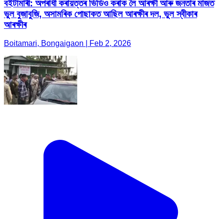
বইটামাৰী: অপৰাধী কৰায়ত্তৰ ভিডিও কৰাক লৈ আৰক্ষী আৰু জনতাৰ মাজত
ভুল বুজাবুজি, অসামৰিক পোছাকত আছিল আৰক্ষীৰ দল, ভুল স্বীকাৰ
আৰক্ষীৰ
Boitamari, Bongaigaon | Feb 2, 2026