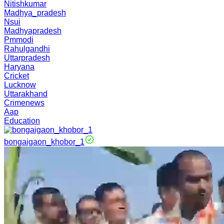
Nitishkumar
Madhya_pradesh
Nsui
Madhyapradesh
Pmmodi
Rahulgandhi
Uttarpradesh
Haryana
Cricket
Lucknow
Uttarakhand
Crimenews
Aap
Education
bongaigaon_khobor_1