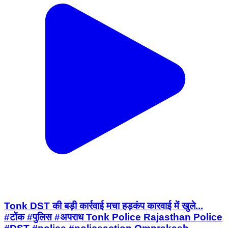
Tonk DST की बड़ी कार्रवाई मचा हड़कंप कारवाई में खुले...
#टोंक #पुलिस #अपराध Tonk Police Rajasthan Police