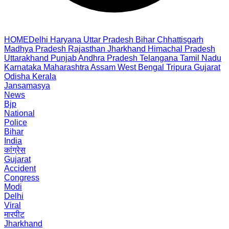
HOME
Delhi
Haryana
Uttar Pradesh
Bihar
Chhattisgarh
Madhya Pradesh
Rajasthan
Jharkhand
Himachal Pradesh
Uttarakhand
Punjab
Andhra Pradesh
Telangana
Tamil Nadu
Karnataka
Maharashtra
Assam
West Bengal
Tripura
Gujarat
Odisha
Kerala
Jansamasya
News
Bjp
National
Police
Bihar
India
कांग्रेस
Gujarat
Accident
Congress
Modi
Delhi
Viral
मारपीट
Jharkhand