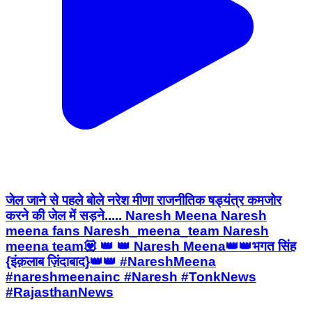
जेल जाने से पहले बोले नरेश मीणा राजनीतिक षड्यंत्र कमजोर
करने की जेल में सड़ने..... Naresh Meena Naresh
meena fans Naresh_meena_team Naresh
meena team💟 👑 👑 Naresh Meena👑👑भगत सिंह
{इंक़लाब ज़िंदाबाद}👑👑 #NareshMeena
#nareshmeenainc #Naresh #TonkNews
#RajasthanNews