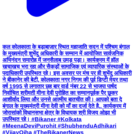
कल कोलकाता के बड़ाबाज़ार स्थित महाजाति सदन में पश्चिम बंगाल
के मुख्यमंत्री शुभेंदु अधिकारी के सम्मान में आयोजित सार्वजनिक
अभिनंदन समारोह में जनसैलाब उमड़ पड़ा। कार्यक्रम में हॉल
खचाखच भरा रहा और सैकड़ों सामाजिक एवं व्यापारिक संस्थाओं के
पदाधिकारी उपस्थित रहे। इस अवसर पर मंच पर ही शुभेंदु अधिकारी
ने बीकानेर की बेटी, कोलकाता नगर निगम की पूर्व डिप्टी मेयर तथा
वर्ष 1995 से लगातार छह बार वार्ड नंबर 22 से भाजपा पार्षद
निर्वाचित श्रीमती मीना देवी पुरोहित का सम्मानपूर्वक पैर छूकर
आशीर्वाद लिया और उनसे आत्मीय बातचीत की। आपको बता दे
बंगाल के मुख्यमंत्री मीना देवी को माँ का दर्जा देते है.. कार्यक्रम में
जोरासांको विधानसभा क्षेत्र के विधायक श्री विजय ओझा भी
उपस्थित रहे। #Bikaner #Kolkata
#MeenaDeviPurohit #ShubhenduAdhikari
#VijayOjha #TheBikanerNews