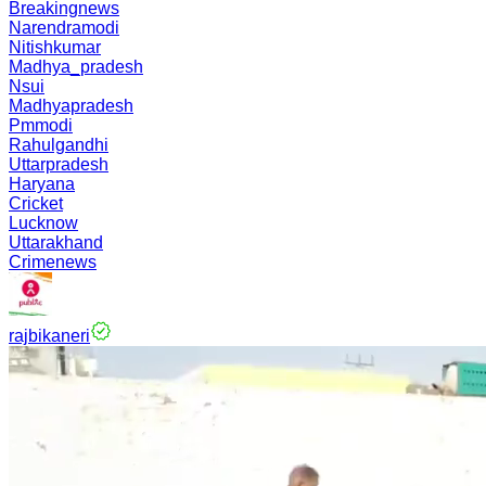
Breakingnews
Narendramodi
Nitishkumar
Madhya_pradesh
Nsui
Madhyapradesh
Pmmodi
Rahulgandhi
Uttarpradesh
Haryana
Cricket
Lucknow
Uttarakhand
Crimenews
rajbikaneri