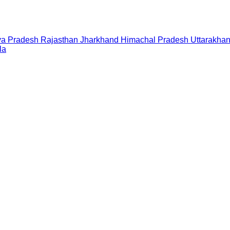
a Pradesh
Rajasthan
Jharkhand
Himachal Pradesh
Uttarakha
la