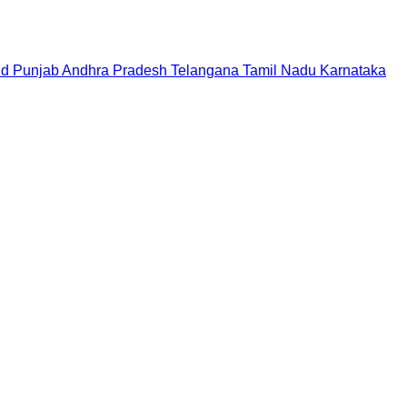
nd
Punjab
Andhra Pradesh
Telangana
Tamil Nadu
Karnataka