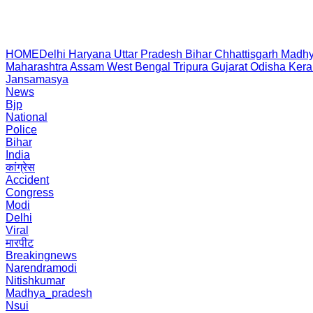
HOME
Delhi
Haryana
Uttar Pradesh
Bihar
Chhattisgarh
Madhy
Maharashtra
Assam
West Bengal
Tripura
Gujarat
Odisha
Kera
Jansamasya
News
Bjp
National
Police
Bihar
India
कांग्रेस
Accident
Congress
Modi
Delhi
Viral
मारपीट
Breakingnews
Narendramodi
Nitishkumar
Madhya_pradesh
Nsui