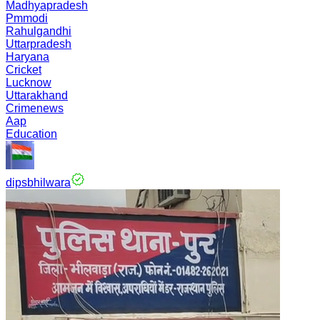
Madhyapradesh
Pmmodi
Rahulgandhi
Uttarpradesh
Haryana
Cricket
Lucknow
Uttarakhand
Crimenews
Aap
Education
dipsbhilwara