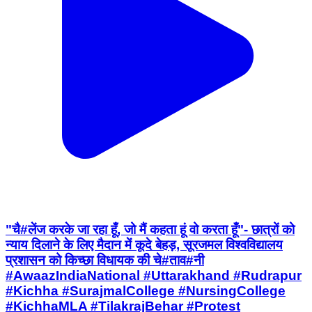
"चै#लेंज करके जा रहा हूँ, जो मैं कहता हूं वो करता हूँ"- छात्रों को
न्याय दिलाने के लिए मैदान में कूदे बेहड़, सूरजमल विश्वविद्यालय
प्रशासन को किच्छा विधायक की चे#ताव#नी
#AwaazIndiaNational #Uttarakhand #Rudrapur
#Kichha #SurajmalCollege #NursingCollege
#KichhaMLA #TilakrajBehar #Protest