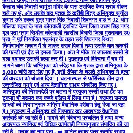
अजीत राजपूत निवासी शिवनगर ट्रांजिट कैम्प ओर विजय पुत्र
कैलाश चंद निवासी चामुंडा मंदिर के पास ट्रांजिट कैम्प शराब पीकर
चले गए थे, ओर उसके बाद मृतक के करीबी मित्र अभियुक्त सुनील
कुमार उर्फ इक्का पुत्र भारत सिंह निवासी शिवनगर वार्ड न 02 ओम
पब्लिक स्कूल के पास कोतवाली ट्राजिट कैम्प जिला उधम सिह नगर
मूल पता ग्राम सिडौरा कोतवाली तहसील बिलारी जिला मुरादाबाद उ0
प्र0 ने पूर्व नियोजित षड्यंत्र के तहत उसे शिवनगर स्थित
निर्माणाधीन मकान में ले जाकर शराब पिलाई तथा उसके बाद लकड़ी
की फन्टी एवं ईंट से हमला किया। अंत में मौके पर उपलब्ध रस्सी से
गला दबाकर उसकी हत्या कर दी। पूछताछ एवं विवेचना में यह भी
सामने आया कि अभियुक्त को संदेह था कि मृतक द्वारा अभियुक्त के
5,000 चोरी कर लिए गए है, इसी रंजिश के चलते अभियुक्त ने हत्या
की वारदात को अंजाम दिया । घटनास्थल से फॉरेंसिक टीम द्वारा
रक्तरंजित नमूने एवं अन्य वैज्ञानिक साक्ष्य संकलित किए गए।
अभियुक्त की निशानदेही पर घटना में प्रयुक्त रस्सी तथा ईंट का
टुकड़ा भी बरामद कर कब्जे पुलिस में लिया गया है। बरामदा समस्त
साक्ष्यों को नियमानुसार अग्रिम वैज्ञानिक परीक्षण हेतु भेजा जा रहा
है। प्रकरण में अभियुक्त को गिरफ्तार कर आवश्यक वैधानिक
कार्रवाई की जा रही है। मामले की विवेचना प्रचलित है तथा अन्य
आवश्यक न्यायिक एवं विधिक कार्यवाही नियमानुसार संपादित की जा
रही है। मृतक का नाम पता - ➡️ अनिल कुमार पुत्र स्वर्गीय सुभाष