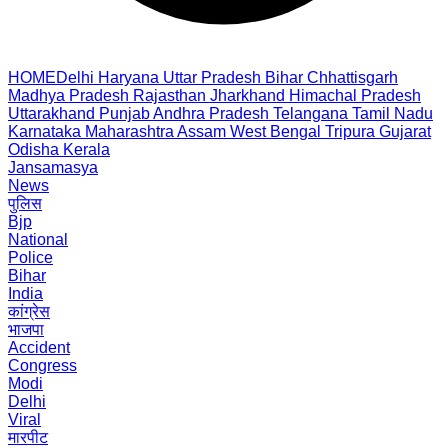
HOME
Delhi
Haryana
Uttar Pradesh
Bihar
Chhattisgarh
Madhya Pradesh
Rajasthan
Jharkhand
Himachal Pradesh
Uttarakhand
Punjab
Andhra Pradesh
Telangana
Tamil Nadu
Karnataka
Maharashtra
Assam
West Bengal
Tripura
Gujarat
Odisha
Kerala
Jansamasya
News
पुलिस
Bjp
National
Police
Bihar
India
कांग्रेस
भाजपा
Accident
Congress
Modi
Delhi
Viral
मारपीट