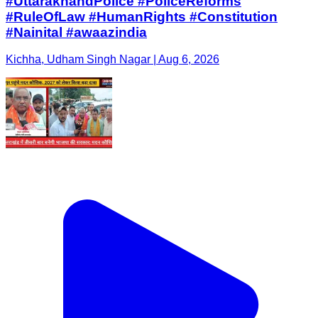
#UttarakhandPolice #PoliceReforms
#RuleOfLaw #HumanRights #Constitution
#Nainital #awaazindia
Kichha, Udham Singh Nagar | Aug 6, 2026