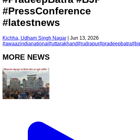
#PressConference
#latestnews
Kichha, Udham Singh Nagar
|
Jun 13, 2026
#
awaazindianational
#
uttarakhand
#
rudrapur
#
pradeepbatra
#
bj
MORE NEWS