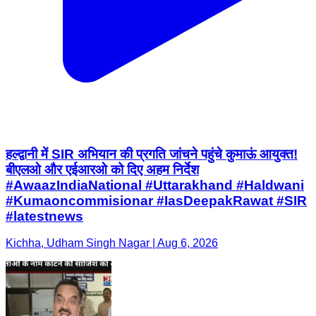
हल्द्वानी में SIR अभियान की प्रगति जांचने पहुंचे कुमाऊं आयुक्त!
बीएलओ और एईआरओ को दिए अहम निर्देश
#AwaazIndiaNational #Uttarakhand #Haldwani
#Kumaoncommisionar #IasDeepakRawat #SIR
#latestnews
Kichha, Udham Singh Nagar | Aug 6, 2026