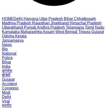
HOME
Delhi
Haryana
Uttar Pradesh
Bihar
Chhattisgarh
Madhya Pradesh
Rajasthan
Jharkhand
Himachal Pradesh
Uttarakhand
Punjab
Andhra Pradesh
Telangana
Tamil Nadu
Karnataka
Maharashtra
Assam
West Bengal
Tripura
Gujarat
Odisha
Kerala
Jansamasya
News
Bjp
National
Police
Bihar
India
कांग्रेस
बीजेपी
Gujarat
Accident
Congress
Modi
Delhi
Viral
मारपीट