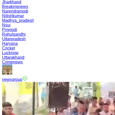
Jharkhand
Breakingnews
Narendramodi
Nitishkumar
Madhya_pradesh
Nsui
Pmmodi
Rahulgandhi
Uttarpradesh
Haryana
Cricket
Lucknow
Uttarakhand
Crimenews
newsgroup