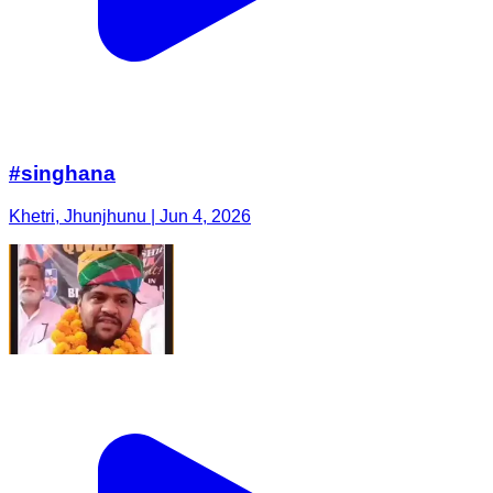
#singhana
Khetri, Jhunjhunu | Jun 4, 2026