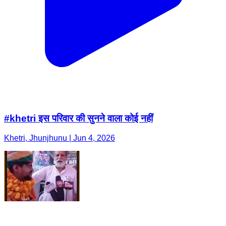
#khetri इस परिवार की सुनने वाला कोई नहीं
Khetri, Jhunjhunu | Jun 4, 2026