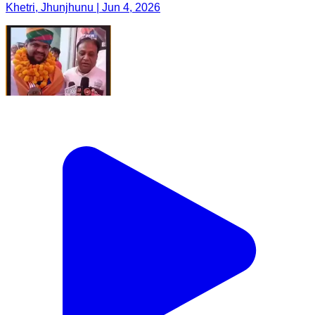
Khetri, Jhunjhunu | Jun 4, 2026