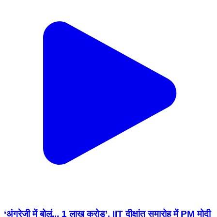
‘अंग्रेजी में बोलूं... 1 लाख करोड़’, IIT दीक्षांत समारोह में PM मोदी