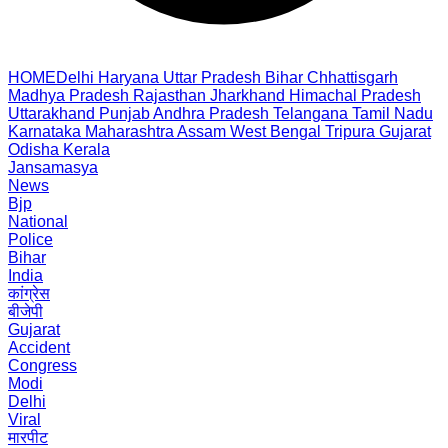
HOME
Delhi
Haryana
Uttar Pradesh
Bihar
Chhattisgarh
Madhya Pradesh
Rajasthan
Jharkhand
Himachal Pradesh
Uttarakhand
Punjab
Andhra Pradesh
Telangana
Tamil Nadu
Karnataka
Maharashtra
Assam
West Bengal
Tripura
Gujarat
Odisha
Kerala
Jansamasya
News
Bjp
National
Police
Bihar
India
कांग्रेस
बीजेपी
Gujarat
Accident
Congress
Modi
Delhi
Viral
मारपीट