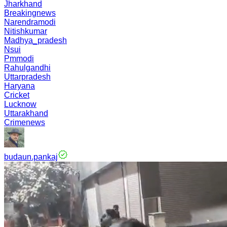
Jharkhand
Breakingnews
Narendramodi
Nitishkumar
Madhya_pradesh
Nsui
Pmmodi
Rahulgandhi
Uttarpradesh
Haryana
Cricket
Lucknow
Uttarakhand
Crimenews
budaun.pankaj