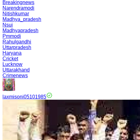
Breakingnews
Narendramodi
Nitishkumar
Madhya_pradesh
Nsui
Madhyapradesh
Pmmodi
Rahulgandhi
Uttarpradesh
Haryana
Cricket
Lucknow
Uttarakhand
Crimenews
laxmisoni05101985