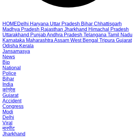
HOME
Delhi
Haryana
Uttar Pradesh
Bihar
Chhattisgarh
Madhya Pradesh
Rajasthan
Jharkhand
Himachal Pradesh
Uttarakhand
Punjab
Andhra Pradesh
Telangana
Tamil Nadu
Karnataka
Maharashtra
Assam
West Bengal
Tripura
Gujarat
Odisha
Kerala
Jansamasya
News
Bjp
National
Police
Bihar
India
कांग्रेस
Gujarat
Accident
Congress
Modi
Delhi
Viral
मारपीट
Jharkhand