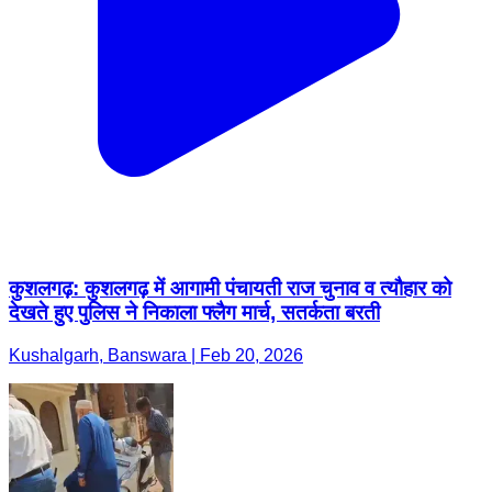
कुशलगढ़: कुशलगढ़ में आगामी पंचायती राज चुनाव व त्यौहार को
देखते हुए पुलिस ने निकाला फ्लैग मार्च, सतर्कता बरती
Kushalgarh, Banswara | Feb 20, 2026