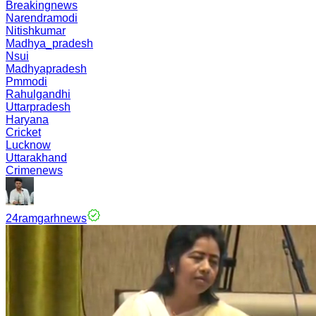
Breakingnews
Narendramodi
Nitishkumar
Madhya_pradesh
Nsui
Madhyapradesh
Pmmodi
Rahulgandhi
Uttarpradesh
Haryana
Cricket
Lucknow
Uttarakhand
Crimenews
24ramgarhnews