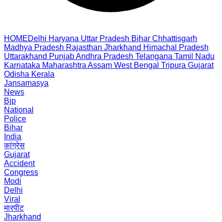
HOME
Delhi
Haryana
Uttar Pradesh
Bihar
Chhattisgarh
Madhya Pradesh
Rajasthan
Jharkhand
Himachal Pradesh
Uttarakhand
Punjab
Andhra Pradesh
Telangana
Tamil Nadu
Karnataka
Maharashtra
Assam
West Bengal
Tripura
Gujarat
Odisha
Kerala
Jansamasya
News
Bjp
National
Police
Bihar
India
कांग्रेस
Gujarat
Accident
Congress
Modi
Delhi
Viral
मारपीट
Jharkhand