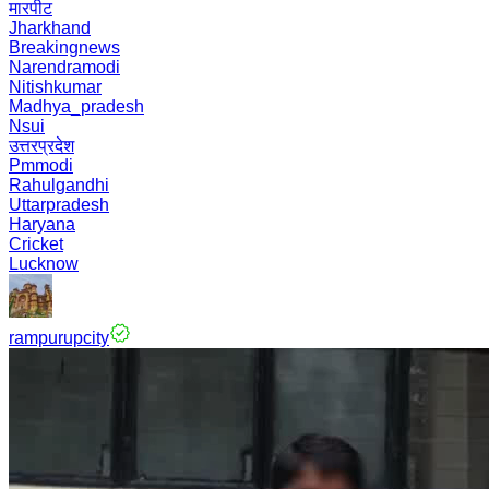
मारपीट
Jharkhand
Breakingnews
Narendramodi
Nitishkumar
Madhya_pradesh
Nsui
उत्तरप्रदेश
Pmmodi
Rahulgandhi
Uttarpradesh
Haryana
Cricket
Lucknow
rampurupcity