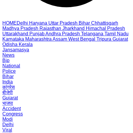
HOME
Delhi
Haryana
Uttar Pradesh
Bihar
Chhattisgarh
Madhya Pradesh
Rajasthan
Jharkhand
Himachal Pradesh
Uttarakhand
Punjab
Andhra Pradesh
Telangana
Tamil Nadu
Karnataka
Maharashtra
Assam
West Bengal
Tripura
Gujarat
Odisha
Kerala
Jansamasya
News
Bjp
National
Police
Bihar
India
कांग्रेस
बीजेपी
Gujarat
भाजपा
Accident
Congress
Modi
Delhi
Viral