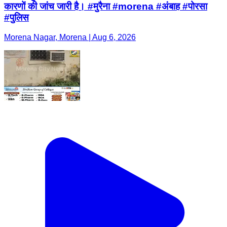
कारणों की जांच जारी है। #मुरैना #morena #अंबाह #पोरसा
#पुलिस
Morena Nagar, Morena | Aug 6, 2026