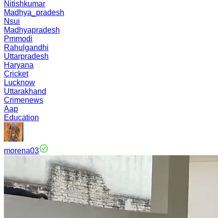
Nitishkumar
Madhya_pradesh
Nsui
Madhyapradesh
Pmmodi
Rahulgandhi
Uttarpradesh
Haryana
Cricket
Lucknow
Uttarakhand
Crimenews
Aap
Education
morena03