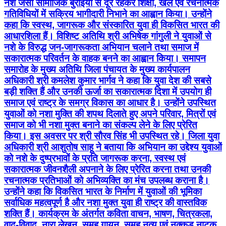
नशे जैसी सामाजिक बुराइयों से दूर रहकर शिक्षा, खेल एवं रचनात्मक
गतिविधियों में सक्रिय भागीदारी निभाने का आह्वान किया। उन्होंने
कहा कि स्वस्थ, जागरूक और संस्कारित युवा ही विकसित भारत की
आधारशिला हैं। विशिष्ट अतिथि श्री अभिषेक गांगुली ने युवाओं से
नशे के विरुद्ध जन-जागरूकता अभियान चलाने तथा समाज में
सकारात्मक परिवर्तन के वाहक बनने का आह्वान किया। समापन
समारोह के मुख्य अतिथि जिला पंचायत के मुख्य कार्यपालन
अधिकारी श्री कमलेश कुमार भार्गव ने कहा कि युवा देश की सबसे
बड़ी शक्ति हैं और उनकी ऊर्जा का सकारात्मक दिशा में उपयोग ही
समाज एवं राष्ट्र के समग्र विकास का आधार है। उन्होंने उपस्थित
युवाओं को नशा मुक्ति की शपथ दिलाते हुए अपने परिवार, मित्रों एवं
समाज को भी नशा मुक्त बनाने का संकल्प लेने के लिए प्रेरित
किया। इस अवसर पर श्री सौरव सिंह भी उपस्थित रहे। जिला युवा
अधिकारी श्री आशुतोष साहू ने बताया कि अभियान का उद्देश्य युवाओं
को नशे के दुष्प्रभावों के प्रति जागरूक करना, स्वस्थ एवं
सकारात्मक जीवनशैली अपनाने के लिए प्रेरित करना तथा उनकी
रचनात्मक प्रतिभाओं को अभिव्यक्ति का मंच उपलब्ध कराना है।
उन्होंने कहा कि विकसित भारत के निर्माण में युवाओं की भूमिका
सर्वाधिक महत्वपूर्ण है और नशा मुक्त युवा ही राष्ट्र की वास्तविक
शक्ति हैं। कार्यक्रम के अंतर्गत कविता वाचन, भाषण, चित्रकला,
वाद-विवाद, नारा लेखन, समूह गायन, समूह नृत्य एवं नुक्कड़ नाटक