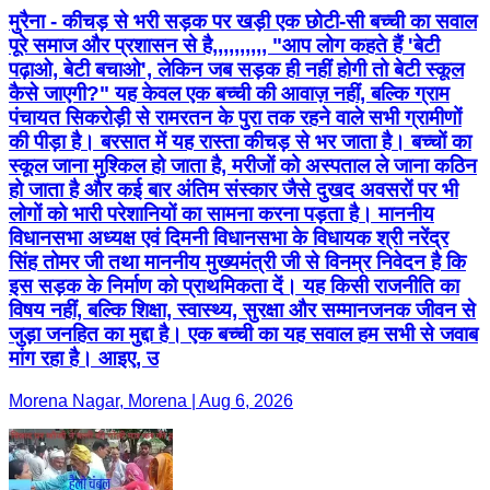
मुरैना - कीचड़ से भरी सड़क पर खड़ी एक छोटी-सी बच्ची का सवाल
पूरे समाज और प्रशासन से है,,,,,,,,,, "आप लोग कहते हैं 'बेटी
पढ़ाओ, बेटी बचाओ', लेकिन जब सड़क ही नहीं होगी तो बेटी स्कूल
कैसे जाएगी?" यह केवल एक बच्ची की आवाज़ नहीं, बल्कि ग्राम
पंचायत सिकरोड़ी से रामरतन के पुरा तक रहने वाले सभी ग्रामीणों
की पीड़ा है। बरसात में यह रास्ता कीचड़ से भर जाता है। बच्चों का
स्कूल जाना मुश्किल हो जाता है, मरीजों को अस्पताल ले जाना कठिन
हो जाता है और कई बार अंतिम संस्कार जैसे दुखद अवसरों पर भी
लोगों को भारी परेशानियों का सामना करना पड़ता है। माननीय
विधानसभा अध्यक्ष एवं दिमनी विधानसभा के विधायक श्री नरेंद्र
सिंह तोमर जी तथा माननीय मुख्यमंत्री जी से विनम्र निवेदन है कि
इस सड़क के निर्माण को प्राथमिकता दें। यह किसी राजनीति का
विषय नहीं, बल्कि शिक्षा, स्वास्थ्य, सुरक्षा और सम्मानजनक जीवन से
जुड़ा जनहित का मुद्दा है। एक बच्ची का यह सवाल हम सभी से जवाब
मांग रहा है। आइए, उ
Morena Nagar, Morena | Aug 6, 2026