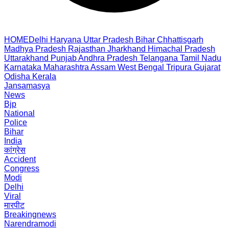
HOME
Delhi
Haryana
Uttar Pradesh
Bihar
Chhattisgarh
Madhya Pradesh
Rajasthan
Jharkhand
Himachal Pradesh
Uttarakhand
Punjab
Andhra Pradesh
Telangana
Tamil Nadu
Karnataka
Maharashtra
Assam
West Bengal
Tripura
Gujarat
Odisha
Kerala
Jansamasya
News
Bjp
National
Police
Bihar
India
कांग्रेस
Accident
Congress
Modi
Delhi
Viral
मारपीट
Breakingnews
Narendramodi