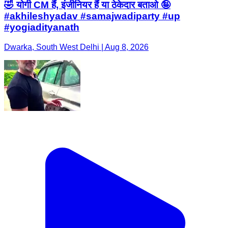
🤣 योगी CM हैं, इंजीनियर हैं या ठेकेदार बताओ 🤪
#akhileshyadav #samajwadiparty #up
#yogiadityanath
Dwarka, South West Delhi | Aug 8, 2026