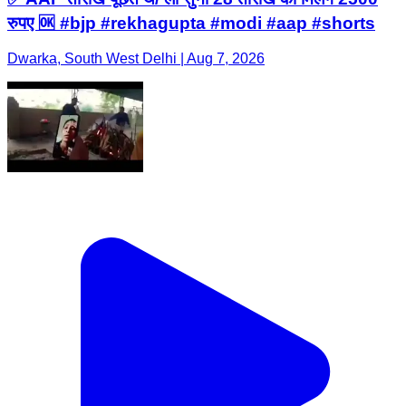
रुपए 🆗 #bjp #rekhagupta #modi #aap #shorts
Dwarka, South West Delhi | Aug 7, 2026