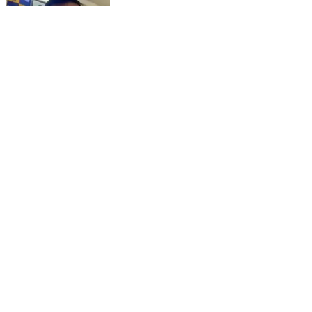
🔥 E 20 पर बात करने- हम 100 लोग PM के पास जा रहे हैं ✅
#e20 #ethanol #petrol #aap #arvindkejriwal
Dwarka, South West Delhi | Aug 4, 2026