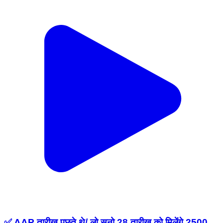
✅ AAP तारीख पूछते थे/ लो सुनो 28 तारीख को मिलेंगे 2500