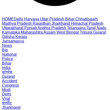
HOME
Delhi
Haryana
Uttar Pradesh
Bihar
Chhattisgarh
Madhya Pradesh
Rajasthan
Jharkhand
Himachal Pradesh
Uttarakhand
Punjab
Andhra Pradesh
Telangana
Tamil Nadu
Karnataka
Maharashtra
Assam
West Bengal
Tripura
Gujarat
Odisha
Kerala
Jansamasya
News
Bjp
National
Police
Bihar
India
कांग्रेस
Gujarat
Accident
Congress
Modi
Delhi
Viral
मारपीट
Jharkhand