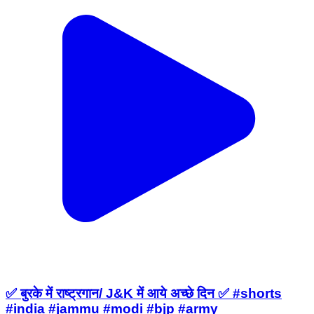
✅ बुरके में राष्ट्रगान/ J&K में आये अच्छे दिन ✅ #shorts
#india #jammu #modi #bjp #army