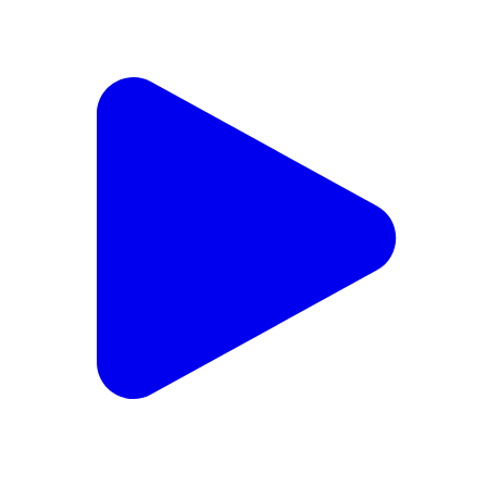
🔥 UP विधानसभा में बवाल/ समाजवादियों को उठाकर बाहर फेंका
🔥 #up #bjp #samajwadiparty #yogiadityanath
Dwarka, South West Delhi | Aug 4, 2026