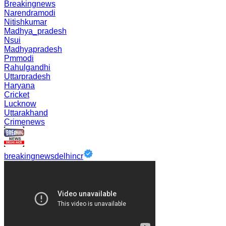
Breakingnews
Narendramodi
Nitishkumar
Madhya_pradesh
Nsui
Madhyapradesh
Pmmodi
Rahulgandhi
Uttarpradesh
Haryana
Cricket
Lucknow
Uttarakhand
Crimenews
breakingnewsdelhincr