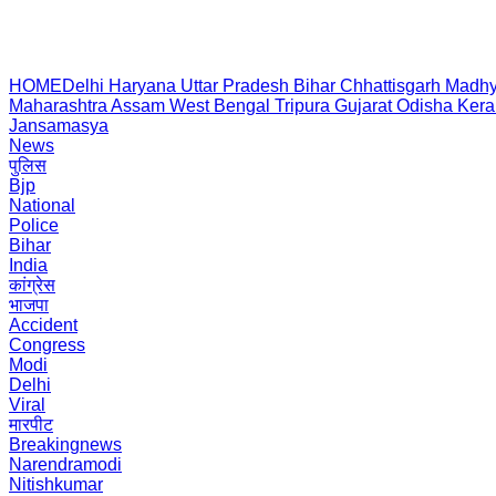
HOME
Delhi
Haryana
Uttar Pradesh
Bihar
Chhattisgarh
Madhy
Maharashtra
Assam
West Bengal
Tripura
Gujarat
Odisha
Kera
Jansamasya
News
पुलिस
Bjp
National
Police
Bihar
India
कांग्रेस
भाजपा
Accident
Congress
Modi
Delhi
Viral
मारपीट
Breakingnews
Narendramodi
Nitishkumar