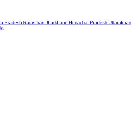
a Pradesh
Rajasthan
Jharkhand
Himachal Pradesh
Uttarakha
la