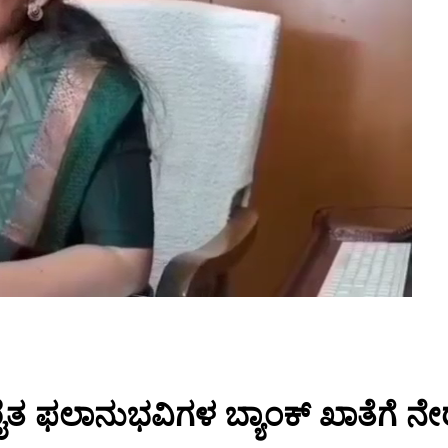
ರೈತ ಫಲಾನುಭವಿಗಳ ಬ್ಯಾಂಕ್ ಖಾತೆಗೆ 