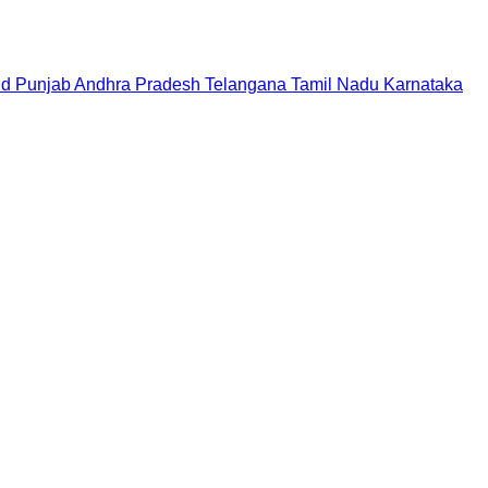
nd
Punjab
Andhra Pradesh
Telangana
Tamil Nadu
Karnataka