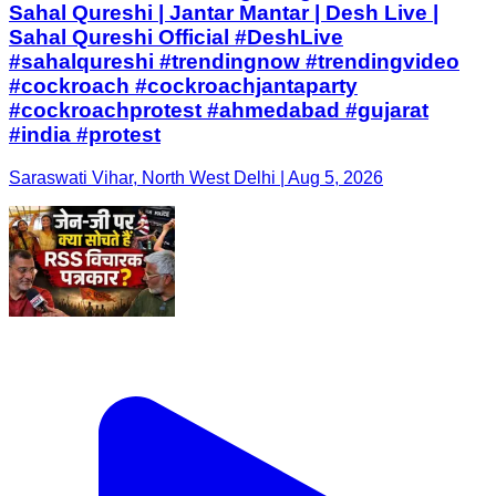
Sahal Qureshi | Jantar Mantar | Desh Live |
Sahal Qureshi Official #DeshLive
#sahalqureshi #trendingnow #trendingvideo
#cockroach #cockroachjantaparty
#cockroachprotest #ahmedabad #gujarat
#india #protest
Saraswati Vihar, North West Delhi | Aug 5, 2026