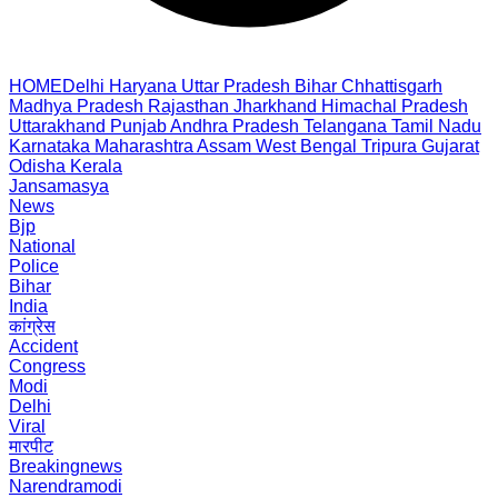
HOME
Delhi
Haryana
Uttar Pradesh
Bihar
Chhattisgarh
Madhya Pradesh
Rajasthan
Jharkhand
Himachal Pradesh
Uttarakhand
Punjab
Andhra Pradesh
Telangana
Tamil Nadu
Karnataka
Maharashtra
Assam
West Bengal
Tripura
Gujarat
Odisha
Kerala
Jansamasya
News
Bjp
National
Police
Bihar
India
कांग्रेस
Accident
Congress
Modi
Delhi
Viral
मारपीट
Breakingnews
Narendramodi