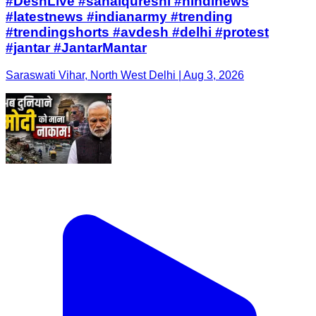
#DeshLive #sahalqureshi #hindinews
#latestnews #indianarmy #trending
#trendingshorts #avdesh #delhi #protest
#jantar #JantarMantar
Saraswati Vihar, North West Delhi | Aug 3, 2026