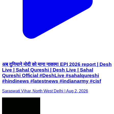
अब दुनियाने मोदी को माना नाकाम! EPI 2026 report | Desh
Live | Sahal Qureshi | Desh Live | Sahal
Qureshi Official #DeshLive #sahalqureshi
#hindinews #latestnews #indianarmy #cisf
Saraswati Vihar, North West Delhi | Aug 2, 2026