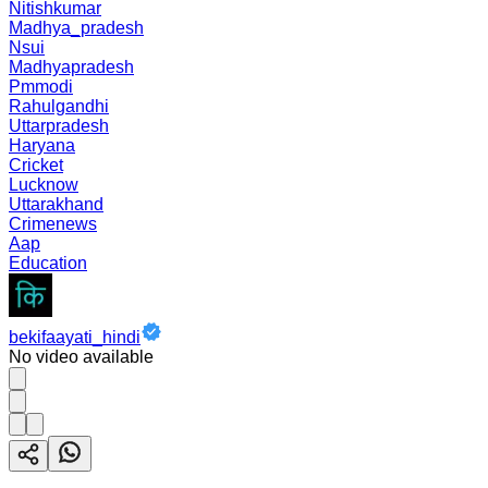
Nitishkumar
Madhya_pradesh
Nsui
Madhyapradesh
Pmmodi
Rahulgandhi
Uttarpradesh
Haryana
Cricket
Lucknow
Uttarakhand
Crimenews
Aap
Education
bekifaayati_hindi
No video available