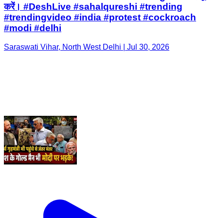
करें। #DeshLive #sahalqureshi #trending
#trendingvideo #india #protest #cockroach
#modi #delhi
Saraswati Vihar, North West Delhi | Jul 30, 2026