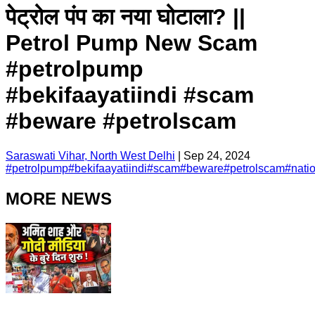
पेट्रोल पंप का नया घोटाला? ||
Petrol Pump New Scam
#petrolpump
#bekifaayatiindi #scam
#beware #petrolscam
Saraswati Vihar, North West Delhi
|
Sep 24, 2024
#
petrolpump
#
bekifaayatiindi
#
scam
#
beware
#
petrolscam
#
nati
MORE NEWS