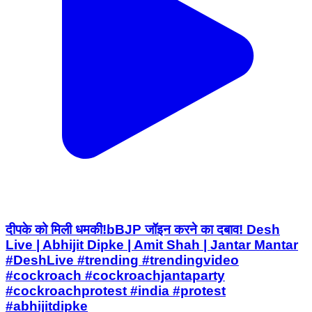
दीपके को मिली धमकी!bBJP जॉइन करने का दबाव! Desh
Live | Abhijit Dipke | Amit Shah | Jantar Mantar
#DeshLive #trending #trendingvideo
#cockroach #cockroachjantaparty
#cockroachprotest #india #protest
#abhijitdipke