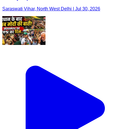
Saraswati Vihar, North West Delhi | Jul 30, 2026