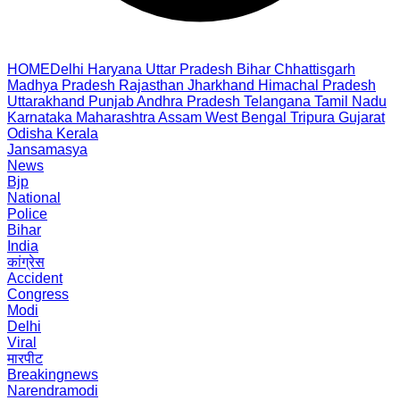
HOME
Delhi
Haryana
Uttar Pradesh
Bihar
Chhattisgarh
Madhya Pradesh
Rajasthan
Jharkhand
Himachal Pradesh
Uttarakhand
Punjab
Andhra Pradesh
Telangana
Tamil Nadu
Karnataka
Maharashtra
Assam
West Bengal
Tripura
Gujarat
Odisha
Kerala
Jansamasya
News
Bjp
National
Police
Bihar
India
कांग्रेस
Accident
Congress
Modi
Delhi
Viral
मारपीट
Breakingnews
Narendramodi