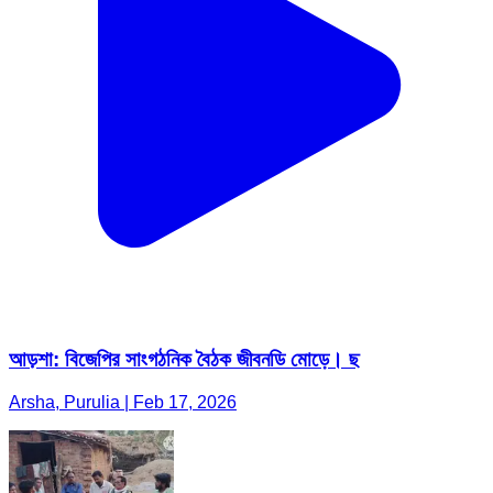
আড়শা: বিজেপির সাংগঠনিক বৈঠক জীবনডি মোড়ে। ছ
Arsha, Purulia | Feb 17, 2026