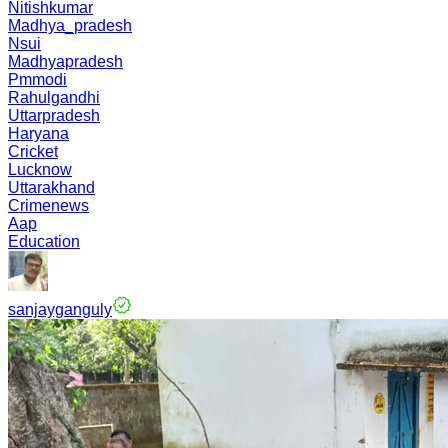
Nitishkumar
Madhya_pradesh
Nsui
Madhyapradesh
Pmmodi
Rahulgandhi
Uttarpradesh
Haryana
Cricket
Lucknow
Uttarakhand
Crimenews
Aap
Education
sanjayganguly