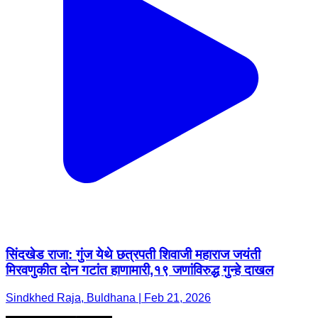
सिंदखेड राजा: गुंज येथे छत्रपती शिवाजी महाराज जयंती
मिरवणुकीत दोन गटांत हाणामारी,१९ जणांविरुद्ध गुन्हे दाखल
Sindkhed Raja, Buldhana | Feb 21, 2026