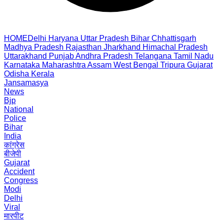
HOME
Delhi
Haryana
Uttar Pradesh
Bihar
Chhattisgarh
Madhya Pradesh
Rajasthan
Jharkhand
Himachal Pradesh
Uttarakhand
Punjab
Andhra Pradesh
Telangana
Tamil Nadu
Karnataka
Maharashtra
Assam
West Bengal
Tripura
Gujarat
Odisha
Kerala
Jansamasya
News
Bjp
National
Police
Bihar
India
कांग्रेस
बीजेपी
Gujarat
Accident
Congress
Modi
Delhi
Viral
मारपीट