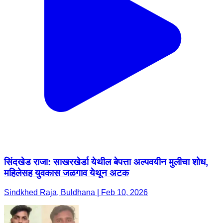
सिंदखेड राजा: साखरखेर्डा येथील बेपत्ता अल्पवयीन मुलीचा शोध,
महिलेसह युवकास जळगाव येथून अटक
Sindkhed Raja, Buldhana | Feb 10, 2026