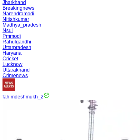
Jharkhand
Breakingnews
Narendramodi
Nitishkumar
Madhya_pradesh
Nsui
Pmmodi
Rahulgandhi
Uttarpradesh
Haryana
Cricket
Lucknow
Uttarakhand
Crimenews
fahimdeshmukh_2