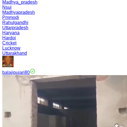
Madhya_pradesh
Nsui
Madhyapradesh
Pmmodi
Rahulgandhi
Uttarpradesh
Haryana
Hardoi
Cricket
Lucknow
Uttarakhand
balajipujari80