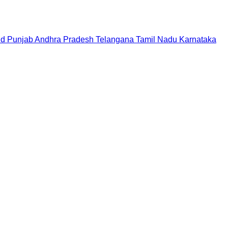
nd
Punjab
Andhra Pradesh
Telangana
Tamil Nadu
Karnataka