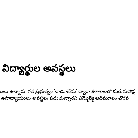
ిద్యార్థుల అవస్థలు
ు ఉన్నారు. గత ప్రభుత్వం 'నాడు-నేడు' ద్వారా కళాశాలలో మరుగుదొడ్ల
ార్థులు, ఉపాధ్యాయులు అవస్థలు పడుతున్నారని ఎమ్మెల్యే ఆదిమూలం చొరవ