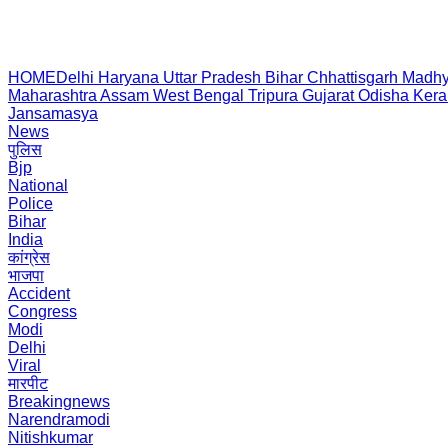
HOME
Delhi
Haryana
Uttar Pradesh
Bihar
Chhattisgarh
Madhy
Maharashtra
Assam
West Bengal
Tripura
Gujarat
Odisha
Kera
Jansamasya
News
पुलिस
Bjp
National
Police
Bihar
India
कांग्रेस
भाजपा
Accident
Congress
Modi
Delhi
Viral
मारपीट
Breakingnews
Narendramodi
Nitishkumar