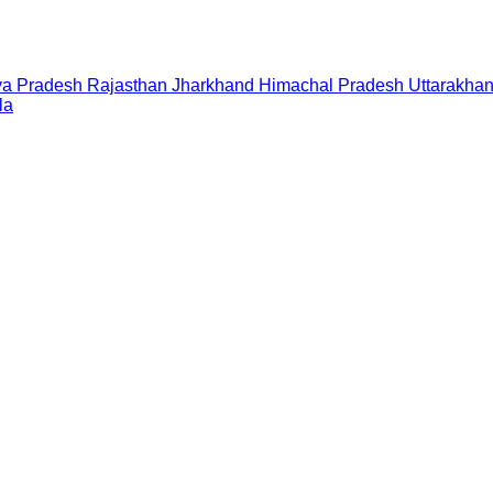
a Pradesh
Rajasthan
Jharkhand
Himachal Pradesh
Uttarakha
la