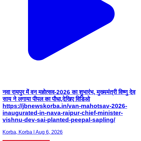
नवा रायपुर में वन महोत्सव-2026 का शुभारंभ, मुख्यमंत्री विष्णु देव
साय ने लगाया पीपल का पौधा,देखिए विडिओ
https://jbnewskorba.in/van-mahotsav-2026-
inaugurated-in-nava-raipur-chief-minister-
vishnu-dev-sai-planted-peepal-sapling/
Korba, Korba | Aug 6, 2026