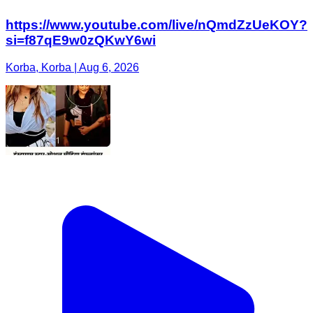
https://www.youtube.com/live/nQmdZzUeKOY?
si=f87qE9w0zQKwY6wi
Korba, Korba | Aug 6, 2026