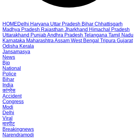
HOME
Delhi
Haryana
Uttar Pradesh
Bihar
Chhattisgarh
Madhya Pradesh
Rajasthan
Jharkhand
Himachal Pradesh
Uttarakhand
Punjab
Andhra Pradesh
Telangana
Tamil Nadu
Karnataka
Maharashtra
Assam
West Bengal
Tripura
Gujarat
Odisha
Kerala
Jansamasya
News
Bjp
National
Police
Bihar
India
कांग्रेस
Accident
Congress
Modi
Delhi
Viral
मारपीट
Breakingnews
Narendramodi