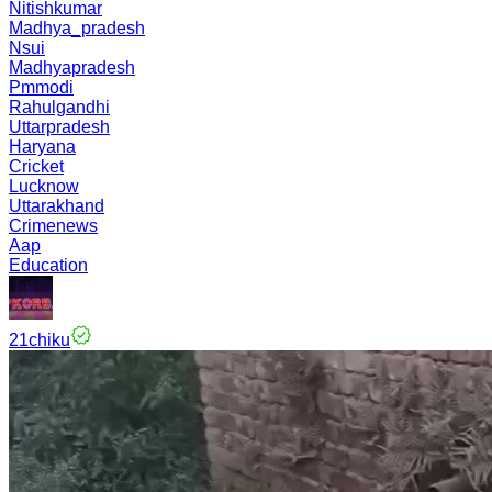
Nitishkumar
Madhya_pradesh
Nsui
Madhyapradesh
Pmmodi
Rahulgandhi
Uttarpradesh
Haryana
Cricket
Lucknow
Uttarakhand
Crimenews
Aap
Education
21chiku