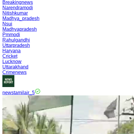
Breakingnews
Narendramodi
Nitishkumar
Madhya_pradesh
Nsui
Madhyapradesh
Pmmodi
Rahulgandhi
Uttarpradesh
Haryana
Cricket
Lucknow
Uttarakhand
Crimenews
newstamilair_5