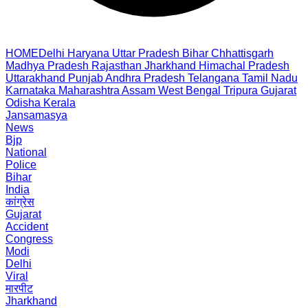
HOME
Delhi
Haryana
Uttar Pradesh
Bihar
Chhattisgarh
Madhya Pradesh
Rajasthan
Jharkhand
Himachal Pradesh
Uttarakhand
Punjab
Andhra Pradesh
Telangana
Tamil Nadu
Karnataka
Maharashtra
Assam
West Bengal
Tripura
Gujarat
Odisha
Kerala
Jansamasya
News
Bjp
National
Police
Bihar
India
कांग्रेस
Gujarat
Accident
Congress
Modi
Delhi
Viral
मारपीट
Jharkhand