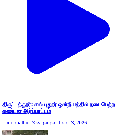
திருப்பத்தூர்: எஸ் புதூர் ஒன்றியத்தில் நடைபெற்ற
கண்டன ஆர்ப்பாட்டம்
Thiruppathur, Sivaganga | Feb 13, 2026