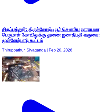
திருப்பத்தூர்: திருக்கோஷ்டியூர் சௌமிய நாராயண
பெருமாள் கோவிலுக்கு துணை ஜனாதிபதி வருகை:
முன்னேற்பாடு கூட்டம்
Thiruppathur, Sivaganga | Feb 20, 2026