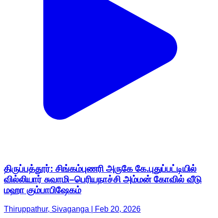
திருப்பத்தூர்: சிங்கம்புணரி அருகே கே.புதுப்பட்டியில்
வில்லியார் சுவாமி–பெரியநாச்சி அம்மன் கோவில் வீடு
மஹா கும்பாபிஷேகம்
Thiruppathur, Sivaganga | Feb 20, 2026