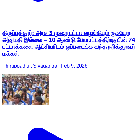
திருப்பத்தூர்: அரசு 3 முறை பட்டா வழங்கியும் குடியேற
அனுமதி இல்லை – 10 ஆண்டு போராட்டத்திற்கு பின் 74
பட்டாக்களை ஆட்சியரிடம் ஒப்படைக்க வந்த நரிக்குறவர்
மக்கள்
Thiruppathur, Sivaganga | Feb 9, 2026