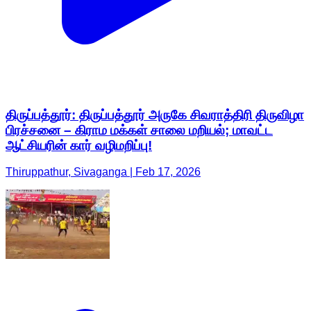
திருப்பத்தூர்: திருப்பத்தூர் அருகே சிவராத்திரி திருவிழா
பிரச்சனை – கிராம மக்கள் சாலை மறியல்; மாவட்ட
ஆட்சியரின் கார் வழிமறிப்பு!
Thiruppathur, Sivaganga | Feb 17, 2026