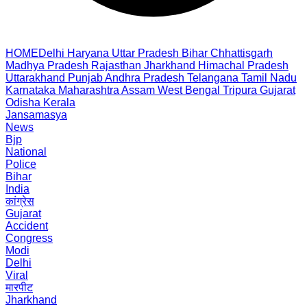
HOME
Delhi
Haryana
Uttar Pradesh
Bihar
Chhattisgarh
Madhya Pradesh
Rajasthan
Jharkhand
Himachal Pradesh
Uttarakhand
Punjab
Andhra Pradesh
Telangana
Tamil Nadu
Karnataka
Maharashtra
Assam
West Bengal
Tripura
Gujarat
Odisha
Kerala
Jansamasya
News
Bjp
National
Police
Bihar
India
कांग्रेस
Gujarat
Accident
Congress
Modi
Delhi
Viral
मारपीट
Jharkhand