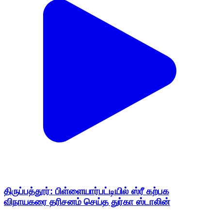
திருப்பத்தூர்: பிள்ளையார்பட்டியில் ஸ்ரீ கற்பக
விநாயகரை தரிசனம் செய்த துர்கா ஸ்டாலின்