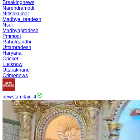
Breakingnews
Narendramodi
Nitishkumar
Madhya_pradesh
Nsui
Madhyapradesh
Pmmodi
Rahulgandhi
Uttarpradesh
Haryana
Cricket
Lucknow
Uttarakhand
Crimenews
newstamilair_4