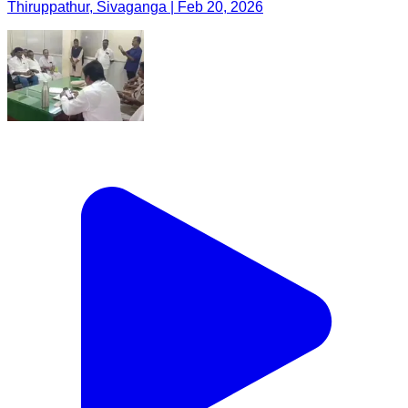
Thiruppathur, Sivaganga | Feb 20, 2026