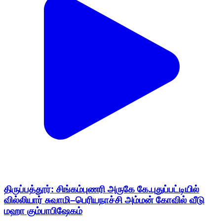
திருப்பத்தூர்: சிங்கம்புணரி அருகே கே.புதுப்பட்டியில்
வில்லியார் சுவாமி–பெரியநாச்சி அம்மன் கோவில் வீடு
மஹா கும்பாபிஷேகம்