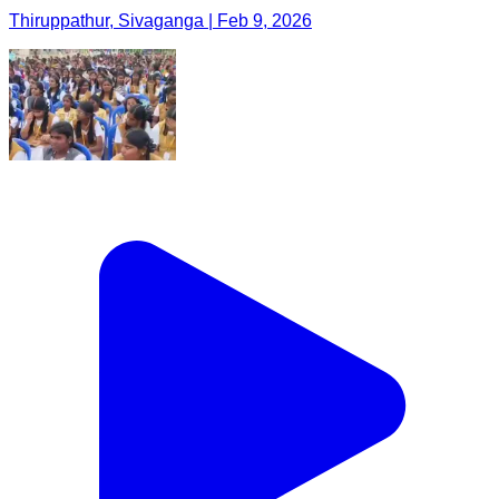
Thiruppathur, Sivaganga | Feb 9, 2026