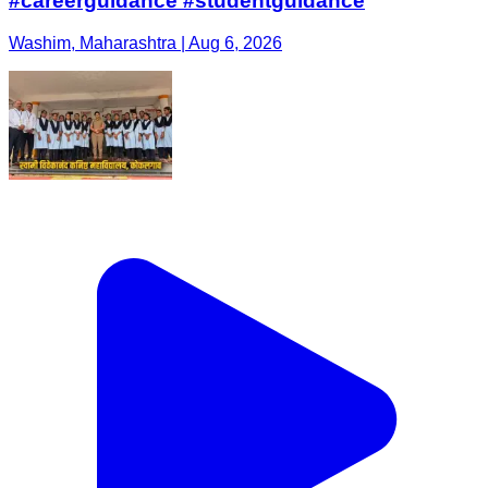
#careerguidance #studentguidance
Washim, Maharashtra | Aug 6, 2026