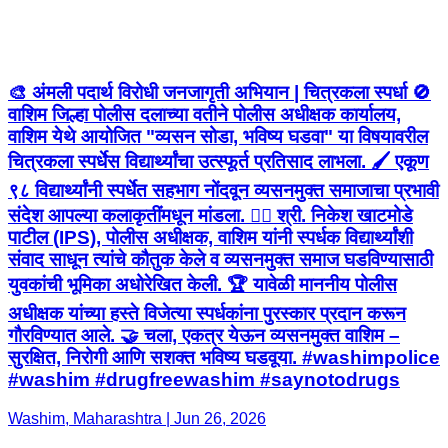
🎨 अंमली पदार्थ विरोधी जनजागृती अभियान | चित्रकला स्पर्धा 🚫
वाशिम जिल्हा पोलीस दलाच्या वतीने पोलीस अधीक्षक कार्यालय,
वाशिम येथे आयोजित "व्यसन सोडा, भविष्य घडवा" या विषयावरील
चित्रकला स्पर्धेस विद्यार्थ्यांचा उत्स्फूर्त प्रतिसाद लाभला. 🖌️ एकूण
९८ विद्यार्थ्यांनी स्पर्धेत सहभाग नोंदवून व्यसनमुक्त समाजाचा प्रभावी
संदेश आपल्या कलाकृतींमधून मांडला. 👮‍♂️ श्री. निकेश खाटमोडे
पाटील (IPS), पोलीस अधीक्षक, वाशिम यांनी स्पर्धक विद्यार्थ्यांशी
संवाद साधून त्यांचे कौतुक केले व व्यसनमुक्त समाज घडविण्यासाठी
युवकांची भूमिका अधोरेखित केली. 🏆 यावेळी माननीय पोलीस
अधीक्षक यांच्या हस्ते विजेत्या स्पर्धकांना पुरस्कार प्रदान करून
गौरविण्यात आले. 🤝 चला, एकत्र येऊन व्यसनमुक्त वाशिम –
सुरक्षित, निरोगी आणि सशक्त भविष्य घडवूया. #washimpolice
#washim #drugfreewashim #saynotodrugs
Washim, Maharashtra | Jun 26, 2026