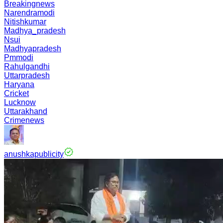
Breakingnews
Narendramodi
Nitishkumar
Madhya_pradesh
Nsui
Madhyapradesh
Pmmodi
Rahulgandhi
Uttarpradesh
Haryana
Cricket
Lucknow
Uttarakhand
Crimenews
anushkapublicity