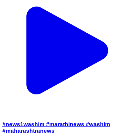
#news1washim #marathinews #washim
#maharashtranews
Washim, Washim | Jun 12, 2026