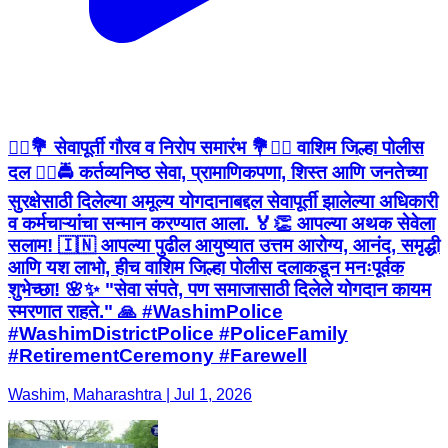
👮‍♂️💐 सेवापूर्ती गौरव व निरोप समारंभ 💐👮‍♀️ वाशिम जिल्हा पोलीस
दल 👮‍♂️🚔 कर्तव्यनिष्ठ सेवा, प्रामाणिकपणा, शिस्त आणि जनतेच्या
सुरक्षेसाठी दिलेल्या अमूल्य योगदानाबद्दल सेवापूर्ती झालेल्या अधिकारी
व कर्मचाऱ्यांचा सन्मान करण्यात आला. 🏅👏 आपल्या अथक सेवेला
सलाम! 🇮🇳 आपल्या पुढील आयुष्यात उत्तम आरोग्य, आनंद, समृद्धी
आणि यश लाभो, हीच वाशिम जिल्हा पोलीस दलाकडून मनःपूर्वक
शुभेच्छा! 🌸✨ "सेवा संपते, पण समाजासाठी दिलेले योगदान कायम
स्मरणात राहते." 🙏 #WashimPolice
#WashimDistrictPolice #PoliceFamily
#RetirementCeremony #Farewell
Washim, Maharashtra | Jul 1, 2026