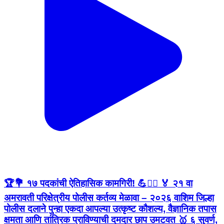
🏆💐 १७ पदकांची ऐतिहासिक कामगिरी! 💪👮‍♂️ 🏅 २१ वा
अमरावती परिक्षेत्रीय पोलीस कर्तव्य मेळावा – २०२६ वाशिम जिल्हा
पोलीस दलाने पुन्हा एकदा आपल्या उत्कृष्ट कौशल्य, वैज्ञानिक तपास
क्षमता आणि तांत्रिक प्राविण्याची दमदार छाप उमटवत 🥇 ६ सुवर्ण,