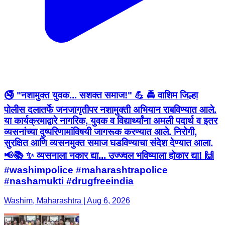
🚭 "नशामुक्त युवक... सशक्त समाज!" 💪 🚔 वाशिम जिल्हा
पोलीस दलातर्फे जनजागृतीपर नशामुक्ती अभियान राबविण्यात आले.
या कार्यक्रमाद्वारे नागरिक, युवक व विद्यार्थ्यांना अमली पदार्थ व इतर
व्यसनांच्या दुष्परिणामांविषयी जागरूक करण्यात आले. निरोगी,
सुरक्षित आणि व्यसनमुक्त समाज घडविण्याचा संदेश देण्यात आला.
📢📚 ✨ व्यसनाला नकार द्या... उज्ज्वल भविष्याला होकार द्या! 🙌
#washimpolice #maharashtrapolice
#nashamukti #drugfreeindia
Washim, Maharashtra | Aug 6, 2026