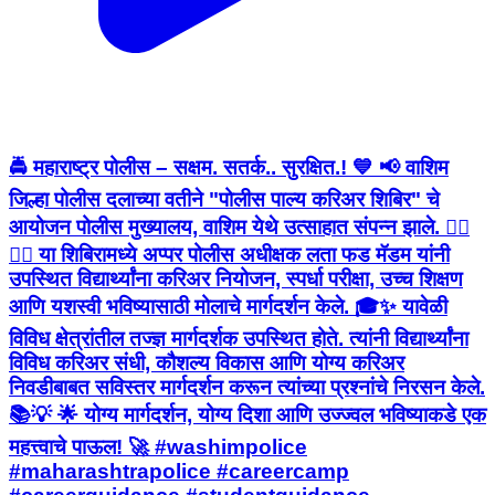
🚔 महाराष्ट्र पोलीस – सक्षम. सतर्क.. सुरक्षित.! 💙 📢 वाशिम
जिल्हा पोलीस दलाच्या वतीने "पोलीस पाल्य करिअर शिबिर" चे
आयोजन पोलीस मुख्यालय, वाशिम येथे उत्साहात संपन्न झाले. 👮‍♂️
👮‍♀️ या शिबिरामध्ये अप्पर पोलीस अधीक्षक लता फड मॅडम यांनी
उपस्थित विद्यार्थ्यांना करिअर नियोजन, स्पर्धा परीक्षा, उच्च शिक्षण
आणि यशस्वी भविष्यासाठी मोलाचे मार्गदर्शन केले. 🎓✨ यावेळी
विविध क्षेत्रांतील तज्ज्ञ मार्गदर्शक उपस्थित होते. त्यांनी विद्यार्थ्यांना
विविध करिअर संधी, कौशल्य विकास आणि योग्य करिअर
निवडीबाबत सविस्तर मार्गदर्शन करून त्यांच्या प्रश्नांचे निरसन केले.
📚💡 🌟 योग्य मार्गदर्शन, योग्य दिशा आणि उज्ज्वल भविष्याकडे एक
महत्त्वाचे पाऊल! 🚀 #washimpolice
#maharashtrapolice #careercamp