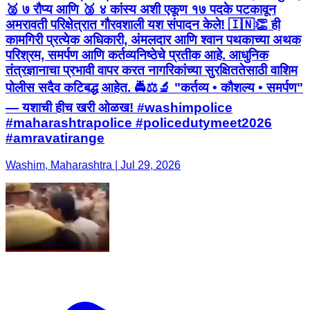
🥈 ७ रौप्य आणि 🥉 ४ कांस्य अशी एकूण १७ पदके पटकावून
अमरावती परिक्षेत्रात गौरवशाली यश संपादन केले! 🇮🇳👏 ही
कामगिरी प्रत्येक अधिकारी, अंमलदार आणि श्वान पथकाच्या अथक
परिश्रम, समर्पण आणि कर्तव्यनिष्ठेचे प्रतीक आहे. आधुनिक
तंत्रज्ञानाचा प्रभावी वापर करत नागरिकांच्या सुरक्षिततेसाठी वाशिम
पोलीस सदैव कटिबद्ध आहेत. 🚔⚖️🔬 "कर्तव्य • कौशल्य • समर्पण"
— यशाची हीच खरी ओळख! #washimpolice
#maharashtrapolice #policedutymeet2026
#amravatirange
Washim, Maharashtra | Jul 29, 2026