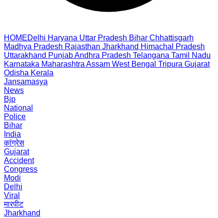
HOME
Delhi
Haryana
Uttar Pradesh
Bihar
Chhattisgarh
Madhya Pradesh
Rajasthan
Jharkhand
Himachal Pradesh
Uttarakhand
Punjab
Andhra Pradesh
Telangana
Tamil Nadu
Karnataka
Maharashtra
Assam
West Bengal
Tripura
Gujarat
Odisha
Kerala
Jansamasya
News
Bjp
National
Police
Bihar
India
कांग्रेस
Gujarat
Accident
Congress
Modi
Delhi
Viral
मारपीट
Jharkhand