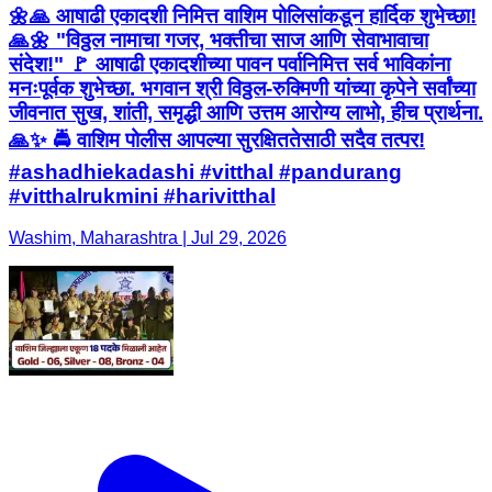
🌼🙏 आषाढी एकादशी निमित्त वाशिम पोलिसांकडून हार्दिक शुभेच्छा!
🙏🌼 "विठ्ठल नामाचा गजर, भक्तीचा साज आणि सेवाभावाचा
संदेश!" 🚩 आषाढी एकादशीच्या पावन पर्वानिमित्त सर्व भाविकांना
मनःपूर्वक शुभेच्छा. भगवान श्री विठ्ठल-रुक्मिणी यांच्या कृपेने सर्वांच्या
जीवनात सुख, शांती, समृद्धी आणि उत्तम आरोग्य लाभो, हीच प्रार्थना.
🙏✨ 🚔 वाशिम पोलीस आपल्या सुरक्षिततेसाठी सदैव तत्पर!
#ashadhiekadashi #vitthal #pandurang
#vitthalrukmini #harivitthal
Washim, Maharashtra | Jul 29, 2026