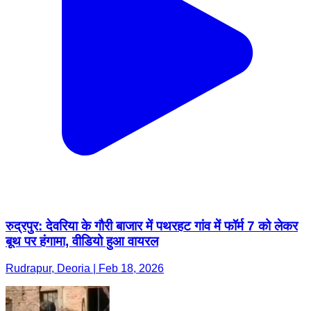
रुद्रपुर: देवरिया के गौरी बाजार में पथरहट गांव में फॉर्म 7 को लेकर
बूथ पर हंगामा, वीडियो हुआ वायरल
Rudrapur, Deoria | Feb 18, 2026