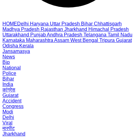
HOME
Delhi
Haryana
Uttar Pradesh
Bihar
Chhattisgarh
Madhya Pradesh
Rajasthan
Jharkhand
Himachal Pradesh
Uttarakhand
Punjab
Andhra Pradesh
Telangana
Tamil Nadu
Karnataka
Maharashtra
Assam
West Bengal
Tripura
Gujarat
Odisha
Kerala
Jansamasya
News
Bjp
National
Police
Bihar
India
कांग्रेस
Gujarat
Accident
Congress
Modi
Delhi
Viral
मारपीट
Jharkhand