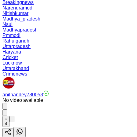
Breakingnews
Narendramodi
Nitishkumar
Madhya_pradesh
Nsui
Madhyapradesh
Pmmodi
Rahulgandhi
Uttarpradesh
Haryana
Cricket
Lucknow
Uttarakhand
Crimenews
anilpandey780053
No video available
4