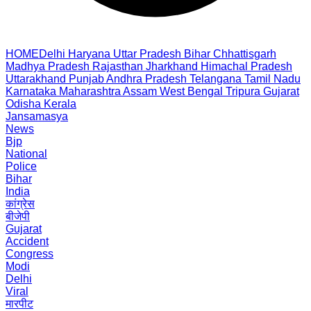
HOME
Delhi
Haryana
Uttar Pradesh
Bihar
Chhattisgarh
Madhya Pradesh
Rajasthan
Jharkhand
Himachal Pradesh
Uttarakhand
Punjab
Andhra Pradesh
Telangana
Tamil Nadu
Karnataka
Maharashtra
Assam
West Bengal
Tripura
Gujarat
Odisha
Kerala
Jansamasya
News
Bjp
National
Police
Bihar
India
कांग्रेस
बीजेपी
Gujarat
Accident
Congress
Modi
Delhi
Viral
मारपीट