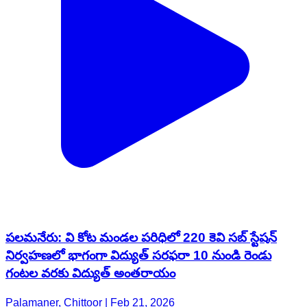
పలమనేరు: వి కోట మండల పరిధిలో 220 కెవి సబ్ స్టేషన్
నిర్వహణలో భాగంగా విద్యుత్ సరఫరా 10 నుండి రెండు
గంటల వరకు విద్యుత్ అంతరాయం
Palamaner, Chittoor | Feb 21, 2026