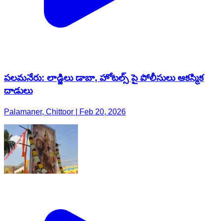
పలమనేరు: లాడ్జిలు డాబా, హోటల్స్ పై పోలీసులు ఆకస్మిక
దాడులు
Palamaner, Chittoor | Feb 20, 2026