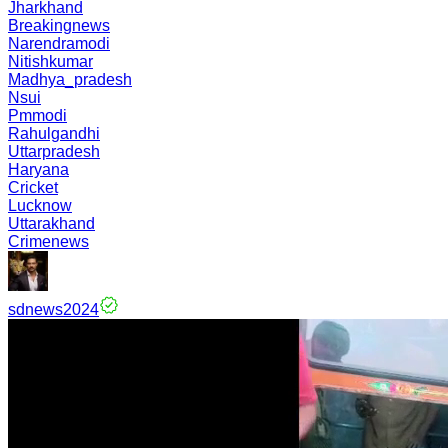
Jharkhand
Breakingnews
Narendramodi
Nitishkumar
Madhya_pradesh
Nsui
Pmmodi
Rahulgandhi
Uttarpradesh
Haryana
Cricket
Lucknow
Uttarakhand
Crimenews
sdnews2024