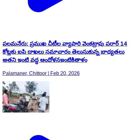
పలమనేరు: ప్రముఖ చీటీల వ్యాపారి వెంకట్రావు పరార్ 14
కోట్లకు ఐపి దాఖలు సమాచారం తెలుసుకున్న బాధ్యతలు
అతని ఇంటి వద్ద ఆందోళనఇంటికితాళం
Palamaner, Chittoor | Feb 20, 2026