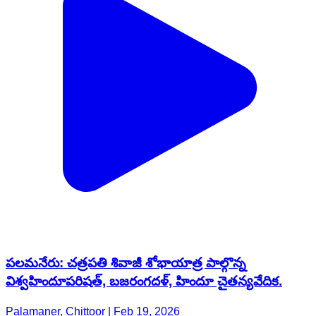
పలమనేరు: చత్రపతి శివాజీ శోభాయాత్ర పాల్గొన్న
విశ్వహిందూపరిషత్, బజరంగదళ్, హిందూ చైతన్యవేదిక.
Palamaner, Chittoor | Feb 19, 2026