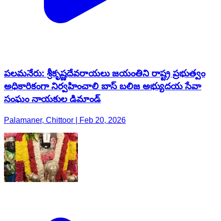
పలమనేరు: శ్రీకృష్ణదేవరాయలు జయంతిని రాష్ట్ర ప్రభుత్వం
అధికారికంగా నిర్వహించాలి బాస్ బలిజ అభ్యుదయ సేవా
సంఘం నాయకుల డిమాండ్
Palamaner, Chittoor | Feb 20, 2026