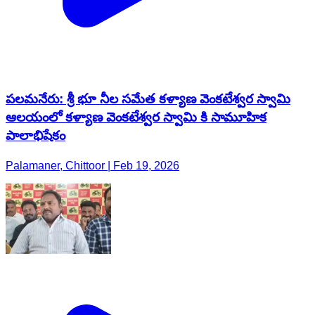
పలమనేరు: శ్రీ భూ నీల సమేత కళ్యాణ వెంకటేశ్వర స్వామి
ఆలయంలో కళ్యాణ వెంకటేశ్వర స్వామి కి సామూహిక
పాలాభిషేకం
Palamaner, Chittoor | Feb 19, 2026