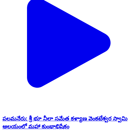
పలమనేరు: శ్రీ భూ నీలా సమేత కళ్యాణ వెంకటేశ్వర స్వామి
ఆలయంలో మహా కుంభాభిషేకం