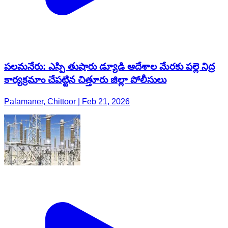
పలమనేరు: ఎస్పి తుషారు డ్యూడి ఆదేశాల మేరకు పల్లె నిద్ర
కార్యక్రమాం చేపట్టిన చిత్తూరు జిల్లా పోలీసులు
Palamaner, Chittoor | Feb 21, 2026