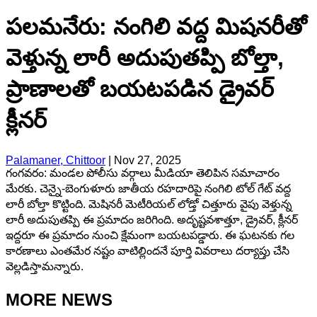
పలమనేరు: నంగిలి వద్ద మిషనరీతో
వెళ్తున్న లారీ అదుపుతప్పి బోల్తా,
ప్రాణాలతో బయటపడిన డ్రైవర్
క్లీనర్
Palamaner, Chittoor
|
Nov 27, 2025
గంగవరం: మండల పోలీసు వర్గాలు మీడియా తెలిపిన సమాచారం
మేరకు. చెన్నై-బెంగుళూరు జాతీయ రహదారిపై నంగిలి టోల్ గేట్ వద్ద
లారీ బోల్తా కొట్టింది. మెషినరీ మెటీరియల్ లోడ్తో చిత్తూరు వైపు వెళ్తున్న
లారీ అదుపుతప్పి ఈ ప్రమాదం జరిగింది. అదృష్టవశాత్తూ, డ్రైవర్, క్లీనర్
ఇద్దరూ ఈ ప్రమాదం నుంచి క్షేమంగా బయటపడ్డారు. ఈ ఘటనకు గల
కారణాలు ఎంతమేర నష్టం వాటిల్లిందనే పూర్తి వివరాలు దర్యాప్తు చేసి
వెల్లడిస్తామన్నారు.
MORE NEWS