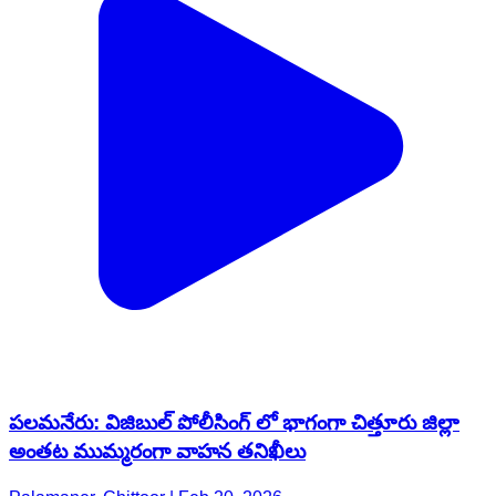
పలమనేరు: విజిబుల్ పోలీసింగ్ లో భాగంగా చిత్తూరు జిల్లా
అంతట ముమ్మరంగా వాహన తనిఖీలు