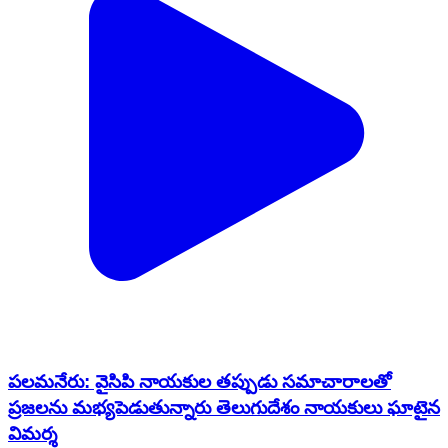
పలమనేరు: వైసిపి నాయకుల తప్పుడు సమాచారాలతో
ప్రజలను మభ్యపెడుతున్నారు తెలుగుదేశం నాయకులు ఘాటైన
విమర్శ