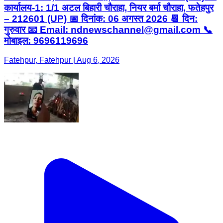
कार्यालय-1: 1/1 अटल बिहारी चौराहा, नियर बर्मा चौराहा, फतेहपुर
– 212601 (UP) 📅 दिनांक: 06 अगस्त 2026 📆 दिन:
गुरुवार 📧 Email: ndnewschannel@gmail.com 📞
मोबाइल: 9696119696
Fatehpur, Fatehpur | Aug 6, 2026