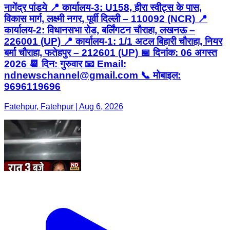
नागेंद्र पांडये 📍 कार्यालय-3: U158, हीरा स्वीट्स के पास,
विकास मार्ग, लक्ष्मी नगर, पूर्वी दिल्ली – 110092 (NCR) 📍
कार्यालय-2: विधानसभा रोड, बर्लिंगटन चौराहा, लखनऊ –
226001 (UP) 📍 कार्यालय-1: 1/1 अटल बिहारी चौराहा, नियर
बर्मा चौराहा, फतेहपुर – 212601 (UP) 📅 दिनांक: 06 अगस्त
2026 📆 दिन: गुरुवार 📧 Email:
ndnewschannel@gmail.com 📞 मोबाइल:
9696119696
Fatehpur, Fatehpur | Aug 6, 2026