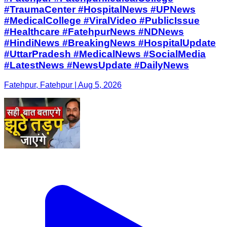
#TraumaCenter #HospitalNews #UPNews
#MedicalCollege #ViralVideo #PublicIssue
#Healthcare #FatehpurNews #NDNews
#HindiNews #BreakingNews #HospitalUpdate
#UttarPradesh #MedicalNews #SocialMedia
#LatestNews #NewsUpdate #DailyNews
Fatehpur, Fatehpur | Aug 5, 2026