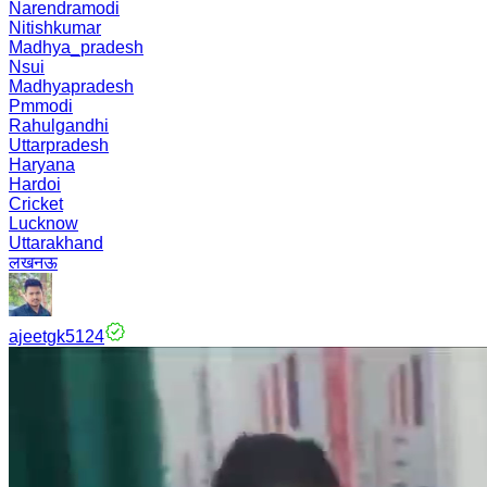
Narendramodi
Nitishkumar
Madhya_pradesh
Nsui
Madhyapradesh
Pmmodi
Rahulgandhi
Uttarpradesh
Haryana
Hardoi
Cricket
Lucknow
Uttarakhand
लखनऊ
ajeetgk5124