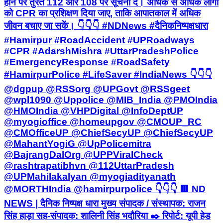
होने पर तुरंत 112 और 108 पर सूचना दें। अधिक से अधिक लोगों
को CPR का प्रशिक्षण दिया जाए, ताकि आपातकाल में अधिक
जीवन बचाए जा सकें। 👇👇👇 #NDNews #दैनिकनिष्पक्षधारा
#Hamirpur #RoadAccident #UPRoadways
#CPR #AdarshMishra #UttarPradeshPolice
#EmergencyResponse #RoadSafety
#HamirpurPolice #LifeSaver #IndiaNews 👇👇👇
@dgpup @RSSorg @UPGovt @RSSgeet
@wpl1090 @Uppolice @MIB_India @PMOIndia
@HMOIndia @VHPDigital @InfoDeptUP
@myogioffice @homeupgov @CMOUP_RC
@CMOfficeUP @ChiefSecyUP @ChiefSecyUP
@MahantYogiG @UpPolicemitra
@BajrangDalOrg @UPPViralCheck
@rashtrapatibhvn @112UttarPradesh
@UPMahilakalyan @myogiadityanath
@MORTHIndia @hamirpurpolice 👇👇👇 🟥 ND
NEWS | दैनिक निष्पक्ष धारा मुख्य संपादक / संस्थापक: राजन
सिंह हाड़ा सह-संपादक: शालिनी सिंह भदौरिया ✒️ रिपोर्ट: यूपी हेड