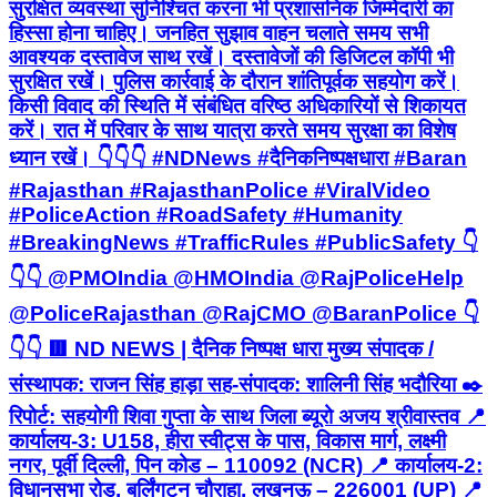
सुरक्षित व्यवस्था सुनिश्चित करना भी प्रशासनिक जिम्मेदारी का
हिस्सा होना चाहिए। जनहित सुझाव वाहन चलाते समय सभी
आवश्यक दस्तावेज साथ रखें। दस्तावेजों की डिजिटल कॉपी भी
सुरक्षित रखें। पुलिस कार्रवाई के दौरान शांतिपूर्वक सहयोग करें।
किसी विवाद की स्थिति में संबंधित वरिष्ठ अधिकारियों से शिकायत
करें। रात में परिवार के साथ यात्रा करते समय सुरक्षा का विशेष
ध्यान रखें। 👇👇👇 #NDNews #दैनिकनिष्पक्षधारा #Baran
#Rajasthan #RajasthanPolice #ViralVideo
#PoliceAction #RoadSafety #Humanity
#BreakingNews #TrafficRules #PublicSafety 👇
👇👇 @PMOIndia @HMOIndia @RajPoliceHelp
@PoliceRajasthan @RajCMO @BaranPolice 👇
👇👇 🟥 ND NEWS | दैनिक निष्पक्ष धारा मुख्य संपादक /
संस्थापक: राजन सिंह हाड़ा सह-संपादक: शालिनी सिंह भदौरिया ✒️
रिपोर्ट: सहयोगी शिवा गुप्ता के साथ जिला ब्यूरो अजय श्रीवास्तव 📍
कार्यालय-3: U158, हीरा स्वीट्स के पास, विकास मार्ग, लक्ष्मी
नगर, पूर्वी दिल्ली, पिन कोड – 110092 (NCR) 📍 कार्यालय-2:
विधानसभा रोड, बर्लिंगटन चौराहा, लखनऊ – 226001 (UP) 📍