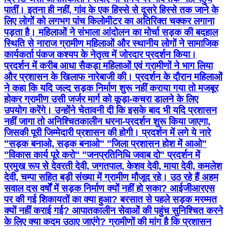
पातीं। इतना ही नहीं, गांव के एक हिस्से से दूसरे हिस्से तक जाने के
लिए लोगों को लगभग पांच किलोमीटर का अतिरिक्त चक्कर लगाना
पड़ता है। महिलाओं ने संभाला आंदोलन का मोर्चा सड़क की बदहाल
स्थिति से नाराज ग्रामीण महिलाओं और स्थानीय लोगों ने सामाजिक
कार्यकर्ता पंकज कश्यप के नेतृत्व में जोरदार प्रदर्शन किया।
प्रदर्शन में करीब आधा सैकड़ा महिलाओं एवं ग्रामीणों ने भाग लिया
और प्रशासन के खिलाफ नारेबाजी की। प्रदर्शन के दौरान महिलाओं
ने कहा कि यदि जल्द सड़क निर्माण शुरू नहीं कराया गया तो मजबूर
होकर ग्रामीण उसी जर्जर मार्ग को कूड़ा-कचरा डालने के लिए
उपयोग करेंगे। उन्होंने चेतावनी दी कि इसके बाद भी यदि प्रशासन
नहीं जागा तो अनिश्चितकालीन धरना-प्रदर्शन शुरू किया जाएगा,
जिसकी पूरी जिम्मेदारी प्रशासन की होगी। प्रदर्शन में लगे ये नारे
"सड़क बनाओ, सड़क बनाओ" "जिला प्रशासन होश में आओ"
"विकास कार्य पूरे करो" "जनप्रतिनिधि जवाब दो" प्रदर्शन में
प्रमुख रूप से देवरती देवी, जगतपाल, केशव देवी, माया देवी, कमलेश
देवी, चम्पा सहित बड़ी संख्या में ग्रामीण मौजूद रहे। उठ रहे हैं अहम
सवाल दस वर्षों में सड़क निर्माण क्यों नहीं हो सका? आईजीआरएस
पर की गई शिकायतों का क्या हुआ? बरसात से पहले सड़क मरम्मत
क्यों नहीं कराई गई? आपातकालीन सेवाओं की पहुंच सुनिश्चित करने
के लिए क्या कदम उठाए जाएंगे? ग्रामीणों की मांग है कि प्रशासन