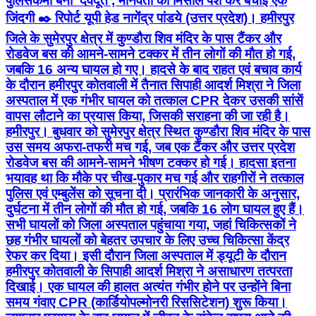
पुलिसकर्मी बना 'देवदूत', मानवता की मिसाल पेश कर बचाई एक
जिंदगी ✒️ रिपोर्ट यूपी हेड नागेंद्र पांडये (उत्तर प्रदेश)। हमीरपुर
जिले के सुमेरपुर क्षेत्र में कुण्डौरा शिव मंदिर के पास टैंकर और
रोडवेज बस की आमने-सामने टक्कर में तीन लोगों की मौत हो गई,
जबकि 16 अन्य घायल हो गए। हादसे के बाद राहत एवं बचाव कार्य
के दौरान हमीरपुर कोतवाली में तैनात सिपाही आदर्श मिश्रा ने जिला
अस्पताल में एक गंभीर घायल को तत्काल CPR देकर उसकी सांसें
वापस लौटाने का प्रयास किया, जिसकी सराहना की जा रही है।
हमीरपुर। बुधवार को सुमेरपुर क्षेत्र स्थित कुण्डौरा शिव मंदिर के पास
उस समय अफरा-तफरी मच गई, जब एक टैंकर और उत्तर प्रदेश
रोडवेज बस की आमने-सामने भीषण टक्कर हो गई। हादसा इतना
भयावह था कि मौके पर चीख-पुकार मच गई और राहगीरों ने तत्काल
पुलिस एवं एम्बुलेंस को सूचना दी। प्रारंभिक जानकारी के अनुसार,
दुर्घटना में तीन लोगों की मौत हो गई, जबकि 16 लोग घायल हुए हैं।
सभी घायलों को जिला अस्पताल पहुंचाया गया, जहां चिकित्सकों ने
छह गंभीर घायलों को बेहतर उपचार के लिए उच्च चिकित्सा केंद्र
रेफर कर दिया। इसी दौरान जिला अस्पताल में ड्यूटी के दौरान
हमीरपुर कोतवाली के सिपाही आदर्श मिश्रा ने असाधारण तत्परता
दिखाई। एक घायल की हालत अत्यंत गंभीर होने पर उन्होंने बिना
समय गंवाए CPR (कार्डियोपल्मोनरी रिससिटेशन) शुरू किया।