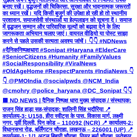
बनाए रखें। वृद्धजनों की चिकित्सा, सुरक्षा और भावनात्मक जरूरतों
का ध्यान रखें। यदि किसी बुजुर्ग की उपेक्षा हो रही हो तो स्थानीय
प्रशासन, समाजसेवी संस्थाओं या हेल्पलाइन को सूचना दें। समाज
में वृद्धजन सम्मान और पारिवारिक मूल्यों को बढ़ावा देने के लिए
जागरूकता अभियान चलाए जाएं। वायरल वीडियो या पोस्ट साझा
करने से पहले उसकी सत्यता अवश्य जांचें। 👇👇 #NDNews
#दैनिकनिष्पक्षधारा #Sonipat #Haryana #ElderCare
#SeniorCitizens #Humanity #FamilyValues
#SocialResponsibility #ViralNews
#OldAgeHome #RespectParents #IndiaNews 👇
👇 @PMOIndia @socialpwds @NCM_India
@cmohry @police_haryana @DC_Sonipat 👇👇
🟥 ND NEWS | दैनिक निष्पक्ष धारा मुख्य संपादक / संस्थापक:
राजन सिंह हाड़ा सह-संपादक: शालिनी सिंह भदौरिया 📍
कार्यालय-3: U158, हीरा स्वीट्स के पास, विकास मार्ग, लक्ष्मी
नगर, पूर्वी दिल्ली, पिन कोड – 110092 (NCR) 📍 कार्यालय-2:
विधानसभा रोड, बर्लिंगटन चौराहा, लखनऊ – 226001 (UP) 📍
कार्यालय-1: 1/1 अटल बिहारी चौराहा, नियर बर्मा चौराहा, फतेहपुर