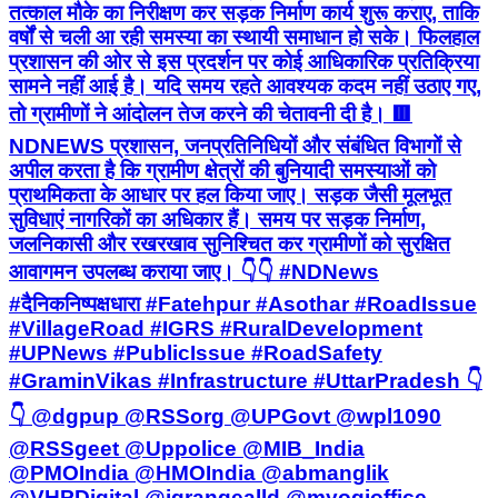
तत्काल मौके का निरीक्षण कर सड़क निर्माण कार्य शुरू कराए, ताकि
वर्षों से चली आ रही समस्या का स्थायी समाधान हो सके। फिलहाल
प्रशासन की ओर से इस प्रदर्शन पर कोई आधिकारिक प्रतिक्रिया
सामने नहीं आई है। यदि समय रहते आवश्यक कदम नहीं उठाए गए,
तो ग्रामीणों ने आंदोलन तेज करने की चेतावनी दी है। 🟥
NDNEWS प्रशासन, जनप्रतिनिधियों और संबंधित विभागों से
अपील करता है कि ग्रामीण क्षेत्रों की बुनियादी समस्याओं को
प्राथमिकता के आधार पर हल किया जाए। सड़क जैसी मूलभूत
सुविधाएं नागरिकों का अधिकार हैं। समय पर सड़क निर्माण,
जलनिकासी और रखरखाव सुनिश्चित कर ग्रामीणों को सुरक्षित
आवागमन उपलब्ध कराया जाए। 👇👇 #NDNews
#दैनिकनिष्पक्षधारा #Fatehpur #Asothar #RoadIssue
#VillageRoad #IGRS #RuralDevelopment
#UPNews #PublicIssue #RoadSafety
#GraminVikas #Infrastructure #UttarPradesh 👇
👇 @dgpup @RSSorg @UPGovt @wpl1090
@RSSgeet @Uppolice @MIB_India
@PMOIndia @HMOIndia @abmanglik
@VHPDigital @igrangealld @myogioffice