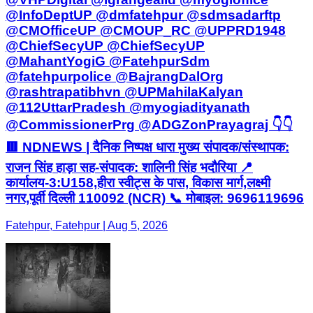
@InfoDeptUP @dmfatehpur @sdmsadarftp
@CMOfficeUP @CMOUP_RC @UPPRD1948
@ChiefSecyUP @ChiefSecyUP
@MahantYogiG @FatehpurSdm
@fatehpurpolice @BajrangDalOrg
@rashtrapatibhvn @UPMahilaKalyan
@112UttarPradesh @myogiadityanath
@CommissionerPrg @ADGZonPrayagraj 👇👇
🟥 NDNEWS | दैनिक निष्पक्ष धारा मुख्य संपादक/संस्थापक:
राजन सिंह हाड़ा सह-संपादक: शालिनी सिंह भदौरिया 📍
कार्यालय-3:U158,हीरा स्वीट्स के पास, विकास मार्ग,लक्ष्मी
नगर,पूर्वी दिल्ली 110092 (NCR) 📞 मोबाइल: 9696119696
Fatehpur, Fatehpur | Aug 5, 2026