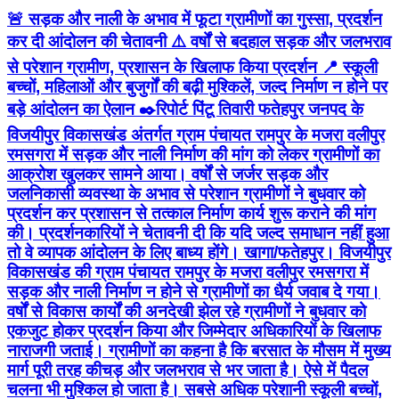
🚨 सड़क और नाली के अभाव में फूटा ग्रामीणों का गुस्सा, प्रदर्शन
कर दी आंदोलन की चेतावनी ⚠️ वर्षों से बदहाल सड़क और जलभराव
से परेशान ग्रामीण, प्रशासन के खिलाफ किया प्रदर्शन 📍 स्कूली
बच्चों, महिलाओं और बुजुर्गों की बढ़ी मुश्किलें, जल्द निर्माण न होने पर
बड़े आंदोलन का ऐलान ✒️रिपोर्ट पिंटू तिवारी फतेहपुर जनपद के
विजयीपुर विकासखंड अंतर्गत ग्राम पंचायत रामपुर के मजरा वलीपुर
रमसगरा में सड़क और नाली निर्माण की मांग को लेकर ग्रामीणों का
आक्रोश खुलकर सामने आया। वर्षों से जर्जर सड़क और
जलनिकासी व्यवस्था के अभाव से परेशान ग्रामीणों ने बुधवार को
प्रदर्शन कर प्रशासन से तत्काल निर्माण कार्य शुरू कराने की मांग
की। प्रदर्शनकारियों ने चेतावनी दी कि यदि जल्द समाधान नहीं हुआ
तो वे व्यापक आंदोलन के लिए बाध्य होंगे। खागा/फतेहपुर। विजयीपुर
विकासखंड की ग्राम पंचायत रामपुर के मजरा वलीपुर रमसगरा में
सड़क और नाली निर्माण न होने से ग्रामीणों का धैर्य जवाब दे गया।
वर्षों से विकास कार्यों की अनदेखी झेल रहे ग्रामीणों ने बुधवार को
एकजुट होकर प्रदर्शन किया और जिम्मेदार अधिकारियों के खिलाफ
नाराजगी जताई। ग्रामीणों का कहना है कि बरसात के मौसम में मुख्य
मार्ग पूरी तरह कीचड़ और जलभराव से भर जाता है। ऐसे में पैदल
चलना भी मुश्किल हो जाता है। सबसे अधिक परेशानी स्कूली बच्चों,