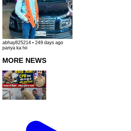
abhay825214
•
249 days ago
pariya ka hii
MORE NEWS