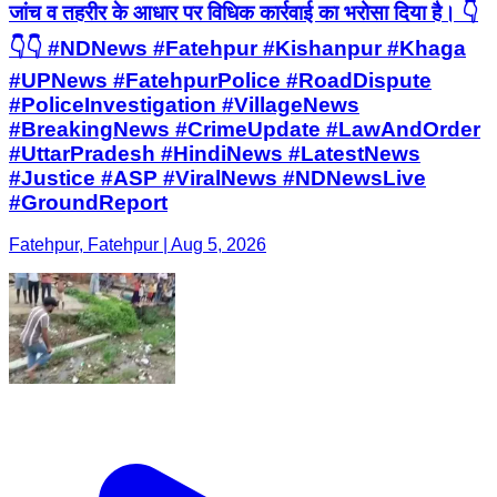
जांच व तहरीर के आधार पर विधिक कार्रवाई का भरोसा दिया है। 👇
👇👇 #NDNews #Fatehpur #Kishanpur #Khaga
#UPNews #FatehpurPolice #RoadDispute
#PoliceInvestigation #VillageNews
#BreakingNews #CrimeUpdate #LawAndOrder
#UttarPradesh #HindiNews #LatestNews
#Justice #ASP #ViralNews #NDNewsLive
#GroundReport
Fatehpur, Fatehpur | Aug 5, 2026