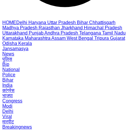
HOME
Delhi
Haryana
Uttar Pradesh
Bihar
Chhattisgarh
Madhya Pradesh
Rajasthan
Jharkhand
Himachal Pradesh
Uttarakhand
Punjab
Andhra Pradesh
Telangana
Tamil Nadu
Karnataka
Maharashtra
Assam
West Bengal
Tripura
Gujarat
Odisha
Kerala
Jansamasya
News
पुलिस
Bjp
National
Police
Bihar
India
कांग्रेस
भाजपा
Congress
Modi
Delhi
Viral
मारपीट
Breakingnews