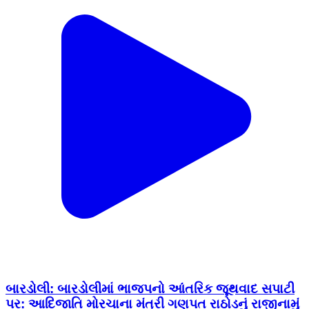
બારડોલી: બારડોલીમાં ભાજપનો આંતરિક જૂથવાદ સપાટી
પર: આદિજાતિ મોરચાના મંત્રી ગણપત રાઠોડનું રાજીનામું