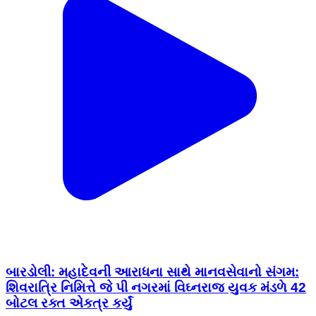
બારડોલી: મહાદેવની આરાધના સાથે માનવસેવાનો સંગમ:
શિવરાત્રિ નિમિત્તે જે પી નગરમાં વિઘ્નરાજ યુવક મંડળે 42
બોટલ રક્ત એકત્ર કર્યું