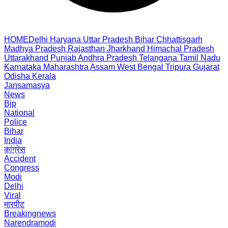
HOME
Delhi
Haryana
Uttar Pradesh
Bihar
Chhattisgarh
Madhya Pradesh
Rajasthan
Jharkhand
Himachal Pradesh
Uttarakhand
Punjab
Andhra Pradesh
Telangana
Tamil Nadu
Karnataka
Maharashtra
Assam
West Bengal
Tripura
Gujarat
Odisha
Kerala
Jansamasya
News
Bjp
National
Police
Bihar
India
कांग्रेस
Accident
Congress
Modi
Delhi
Viral
मारपीट
Breakingnews
Narendramodi