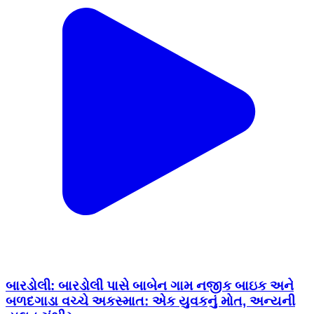
બારડોલી: બારડોલી પાસે બાબેન ગામ નજીક બાઇક અને
બળદગાડા વચ્ચે અકસ્માત: એક યુવકનું મોત, અન્યની