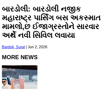
બારડોલી: બારડોલી નજીક
મહારાષ્ટ્ર પાર્સિંગ બસ અકસ્માત
મામલો,છ ઈજાગ્રસ્તોને સારવાર
અર્થે નવી સિવિલ લવાયા
Bardoli, Surat
|
Jun 2, 2026
MORE NEWS