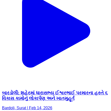
બારડોલી: શહેરમાં ધારાસભ્ય ઈશ્વરભાઈ પરમારના હસ્તે ૬
વિકાસ કામોનું લોકાર્પણ અને ખાતમુહૂર્ત
Bardoli, Surat | Feb 14, 2026