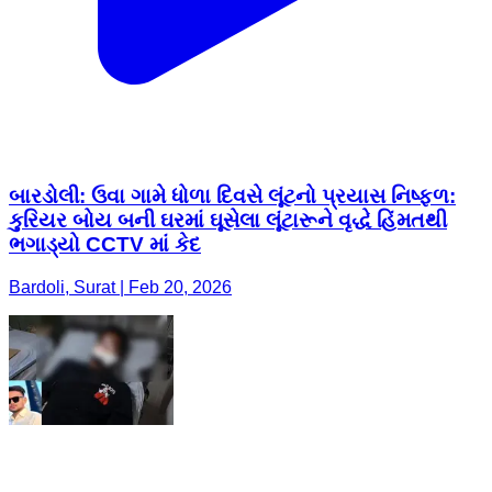
બારડોલી: ઉવા ગામે ધોળા દિવસે લૂંટનો પ્રયાસ નિષ્ફળ:
કુરિયર બોય બની ઘરમાં ઘૂસેલા લૂંટારૂને વૃદ્ધે હિંમતથી
ભગાડ્યો CCTV માં કેદ
Bardoli, Surat | Feb 20, 2026