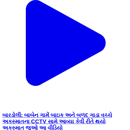
બારડોલી: બાબેન ગામેં બાઇક અને બળદ ગાડા વચ્ચે
અકસ્માતના CCTV સામે આવ્યા કેવી રીતે થયો
અકસ્માત જુઓ આ વીડિયો