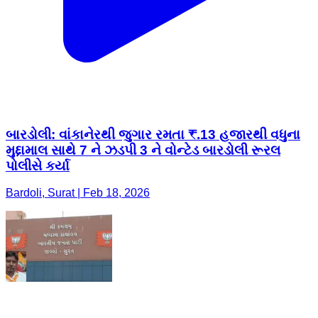
બારડોલી: વાંકાનેરથી જુગાર રમતા ₹.13 હજારથી વધુના
મુદ્દામાલ સાથે 7 ને ઝડપી 3 ને વોન્ટેડ બારડોલી રૂરલ
પોલીસે કર્યા
Bardoli, Surat | Feb 18, 2026