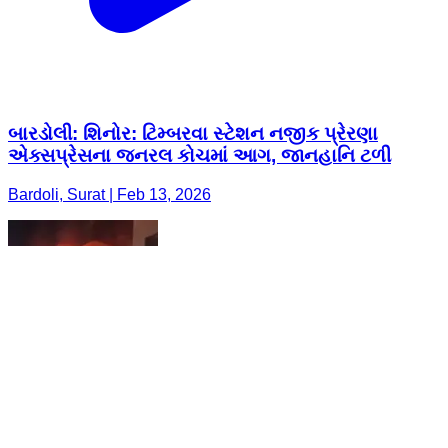
બારડોલી: શિનોર: ટિમ્બરવા સ્ટેશન નજીક પ્રેરણા
એક્સપ્રેસના જનરલ કોચમાં આગ, જાનહાનિ ટળી
Bardoli, Surat | Feb 13, 2026