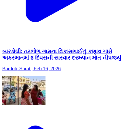
બારડોલી: તરભોળ ગામના વિકાસભાઈનું કણાવ ગામે
અકસ્માતમાં 6 દિવસની સારવાર દરમ્યાન મોત નીપજ્યું
Bardoli, Surat | Feb 16, 2026