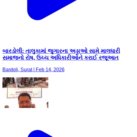
બારડોલી: તાલુકામાં જુગારના અડ્ડાઓ સામે માલધારી
સમાજનો રોષ, ઉચ્ચ અધિકારીઓને કરાઈ રજૂઆત
Bardoli, Surat | Feb 14, 2026