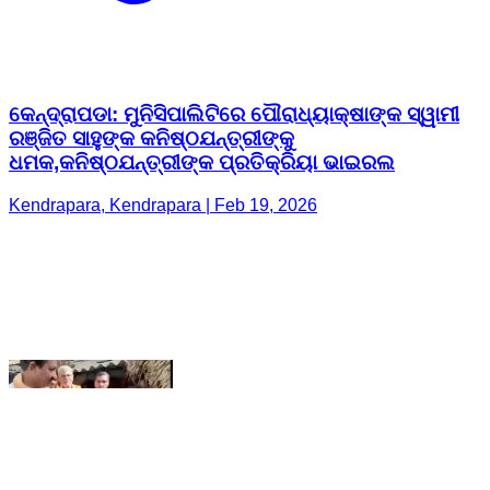
ରଞ୍ଜିତ ସାହୁଙ୍କ କନିଷ୍ଠଯନ୍ତ୍ରୀଙ୍କୁ
ଧମକ,କନିଷ୍ଠଯନ୍ତ୍ରୀଙ୍କ ପ୍ରତିକ୍ରିୟା ଭାଇରଲ
Kendrapara, Kendrapara | Feb 19, 2026