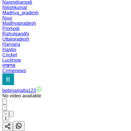
Narendramodi
Nitishkumar
Madhya_pradesh
Nsui
Madhyapradesh
Pmmodi
Rahulgandhi
Uttarpradesh
Haryana
Hardoi
Cricket
Lucknow
लखनऊ
Crimenews
bebinamalla123
No video available
1