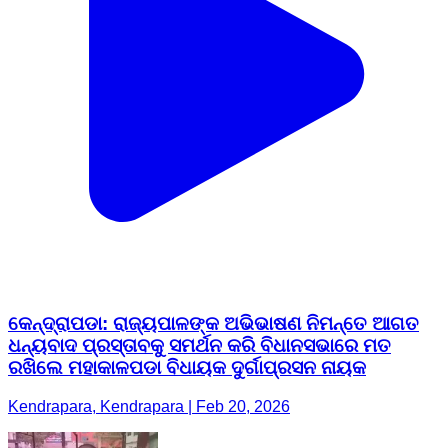
କେନ୍ଦ୍ରାପଡା: ରାଜ୍ୟପାଳଙ୍କ ଅଭିଭାଷଣ ନିମନ୍ତେ ଆଗତ
ଧନ୍ୟବାଦ ପ୍ରସ୍ତାବକୁ ସମର୍ଥନ କରି ବିଧାନସଭାରେ ମତ
ରଖିଲେ ମହାକାଳପଡା ବିଧାୟକ ଦୁର୍ଗାପ୍ରସନ ନାୟକ
Kendrapara, Kendrapara | Feb 20, 2026