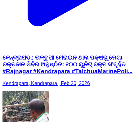
କେନ୍ଦ୍ରାପଡା: ତାଳଚୁଆ ମେରାଇନ ଥାନା ପକ୍ଷରୁ ମେଗା
ରକ୍ତଦାନ ଶିବିର ଅନୁଷ୍ଠିତ: ୧୦୦ ୟୁନିଟ୍ ରକ୍ତ ସଂଗୃହିତ ​
#Rajnagar #Kendrapara #TalchuaMarinePoli...
Kendrapara, Kendrapara | Feb 20, 2026