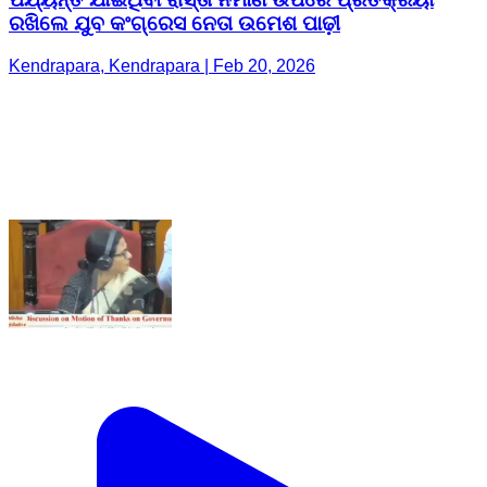
ରଖିଲେ ଯୁବ କଂଗ୍ରେସ ନେତା ଉମେଶ ପାଢ଼ୀ
Kendrapara, Kendrapara | Feb 20, 2026