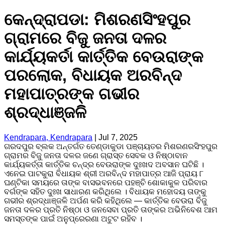
କେନ୍ଦ୍ରାପଡା: ମିଶରଣସିଂହପୁର
ଗ୍ରାମରେ ବିଜୁ ଜନତା ଦଳର
କାର୍ଯ୍ୟକର୍ତା କାର୍ତ୍ତିକ ବେଉରାଙ୍କ
ପରଲୋକ, ବିଧାୟକ ଅରବିନ୍ଦ
ମହାପାତ୍ରଙ୍କ ଗଭୀର
ଶ୍ରଦ୍ଧାଞ୍ଜଳି
Kendrapara, Kendrapara
|
Jul 7, 2025
ଗରଦପୁର ବ୍ଲକ ଅନ୍ତର୍ଗତ ତେଣ୍ଡାକୁଡା ପଞ୍ଚାୟତର ମିଶରଣରସିଂହପୁର
ଗ୍ରାମର ବିଜୁ ଜନତା ଦଳର ଜଣେ ଗ୍ରାସ୍ତ ସେବକ ଓ ନିଷ୍ଠାବାନ
କାର୍ଯ୍ୟକର୍ତ୍ତା କାର୍ତ୍ତିକ ଚନ୍ଦ୍ର ବେଉରାଙ୍କ ଦୁଃଖଦ ଅବସାନ ଘଟିଛି ।
ଏନେଇ ପାଟକୁରା ବିଧାୟକ ଶ୍ରୀ ଅରବିନ୍ଦ ମହାପାତ୍ର ଆଜି ପ୍ରାୟ ୮
ଘଣ୍ଟିକା ସମୟରେ ତାଙ୍କ ବାସଭବନରେ ପହଞ୍ଚି ଶୋକାକୁଳ ପରିବାର
ବର୍ଗଙ୍କ ସହିତ ଦୁଃଖ ସାଧାରଣ କରିଥିଲେ । ବିଧାୟକ ମହୋଦୟ ତାଙ୍କୁ
ଗଭୀର ଶ୍ରଦ୍ଧାଞ୍ଜଳି ଅର୍ପଣ କରି କହିଥିଲେ — କାର୍ତ୍ତିକ ବେଉରା ବିଜୁ
ଜନତା ଦଳର ପ୍ରତି ନିଷ୍ଠା ଓ ଜନସେବା ପ୍ରତି ତାଙ୍କର ଅଭିନିବେଶ ଆମ
ସମସ୍ତଙ୍କ ପାଇଁ ଅନୁପ୍ରେରଣା ଅଟୁଟ ରହିବ ।