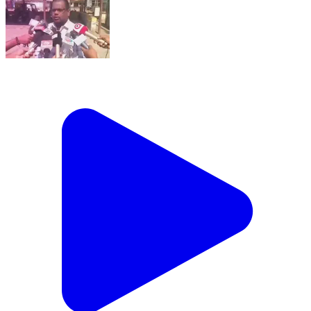
କେନ୍ଦ୍ରାପଡା: ମୁନିସିପାଲିଟିରେ ପୌରାଧ୍ୟାକ୍ଷାଙ୍କ ସ୍ୱାମୀ