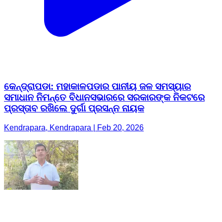
କେନ୍ଦ୍ରାପଡା: ମହାକାଳପଡାର ପାନୀୟ ଜଳ ସମସ୍ୟାର
ସମାଧାନ ନିମନ୍ତେ ବିଧାନସଭାରରେ ସରକାରଙ୍କ ନିକଟରେ
ପ୍ରସ୍ତାବ ରଖିଲେ ଦୁର୍ଗା ପ୍ରସନ୍ନ ନାୟକ
Kendrapara, Kendrapara | Feb 20, 2026