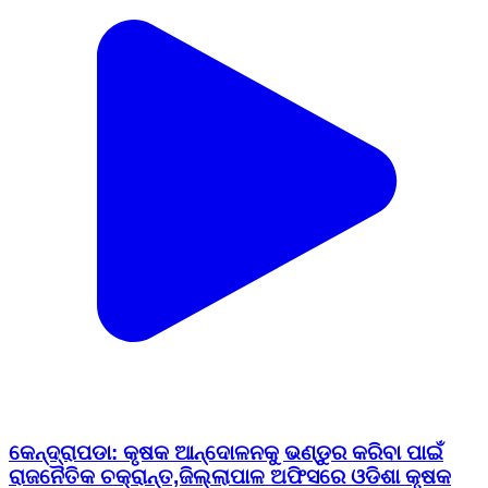
କେନ୍ଦ୍ରାପଡା: କୃଷକ ଆନ୍ଦୋଳନକୁ ଭଣ୍ଡୁର କରିବା ପାଇଁ
ରାଜନୈତିକ ଚକ୍ରାନ୍ତ,ଜିଲ୍ଲାପାଳ ଅଫିସରେ ଓଡିଶା କୃଷକ