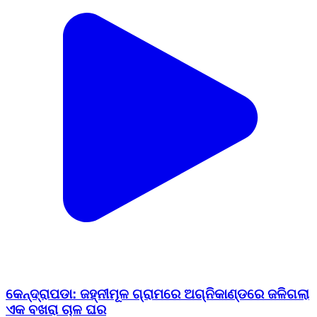
କେନ୍ଦ୍ରାପଡା: ଜହ୍ନୀମୂଳ ଗ୍ରାମରେ ଅଗ୍ନିକାଣ୍ଡରେ ଜଳିଗଲା
ଏକ ବଖରା ଚାଳ ଘର