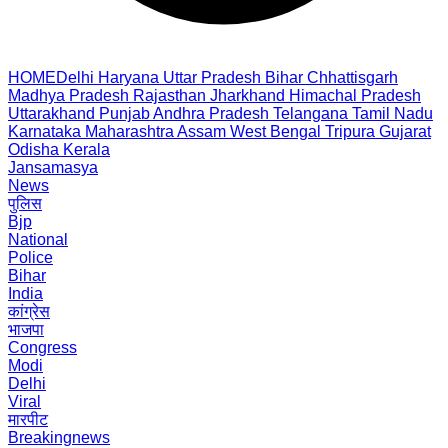
HOME
Delhi
Haryana
Uttar Pradesh
Bihar
Chhattisgarh
Madhya Pradesh
Rajasthan
Jharkhand
Himachal Pradesh
Uttarakhand
Punjab
Andhra Pradesh
Telangana
Tamil Nadu
Karnataka
Maharashtra
Assam
West Bengal
Tripura
Gujarat
Odisha
Kerala
Jansamasya
News
पुलिस
Bjp
National
Police
Bihar
India
कांग्रेस
भाजपा
Congress
Modi
Delhi
Viral
मारपीट
Breakingnews