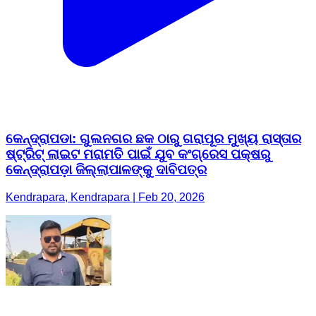
କେନ୍ଦ୍ରାପଡା: ଗୁଲନଗର ଛକ ଠାରୁ ଗରାପୂର ମୁଖ୍ୟ ରାସ୍ତାର
ଷ୍ଟ୍ରିଟ୍ ଲାଇଟ ମରାମତି ପାଇଁ ଯୁବ କଂଗ୍ରେସ ପକ୍ଷରୁ
କେନ୍ଦ୍ରାପଡ଼ା ଜିଲ୍ଲାପାଳଙ୍କୁ ଦାବିପତ୍ର
Kendrapara, Kendrapara | Feb 20, 2026