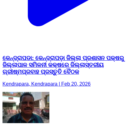
କେନ୍ଦ୍ରାପଡା: କେନ୍ଦ୍ରାପଡ଼ା ଜିଲ୍ଲା ପ୍ରଶାସନ ପକ୍ଷରୁ
ଜିଲ୍ଲାପାଳ ସମିଳନୀ କକ୍ଷରେ ଜିଲ୍ଲାସ୍ତରୀୟ
ଗ୍ରୀଷ୍ମପ୍ରବାହ ପ୍ରସ୍ତୁତି ବୈଠକ
Kendrapara, Kendrapara | Feb 20, 2026