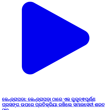
କେନ୍ଦ୍ରାପଡା: କେନ୍ଦ୍ରାପଡ଼ା ଠାରେ ଏକ ଗୁରୁତ୍ଵପୂର୍ଣ୍ଣ
ପ୍ରସଙ୍ଗ ଉପରେ ପ୍ରତିକ୍ରିୟା ରଖିଲେ ସମାଜସେବୀ ଶରତ