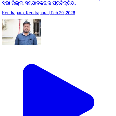
ସଭା ଜିଲ୍ଲା ସମ୍ପାଦକଙ୍କ ପ୍ରତିକ୍ରିୟା
Kendrapara, Kendrapara | Feb 20, 2026