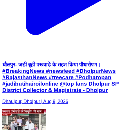
धौलपुर- जड़ी बूटी पखवाड़े के तहत किया पौधारोपण।
#BreakingNews #newsfeed #DholpurNews
#RajasthanNews #treecare #Podharopan
#jadibutihairoilonline @top fans Dholpur SP
District Collector & Magistrate - Dholpur
Dhaulpur, Dholpur | Aug 9, 2026