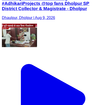
#AdhikariProjects @top fans Dholpur SP
District Collector & Magistrate - Dholpur
Dhaulpur, Dholpur | Aug 9, 2026