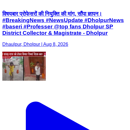
विषयबार प्रोफेसरों की नियुक्ति की मांग, सौंपा ज्ञापन।
#BreakingNews #NewsUpdate #DholpurNews
#baseri #Professer @top fans Dholpur SP
District Collector & Magistrate - Dholpur
Dhaulpur, Dholpur | Aug 8, 2026