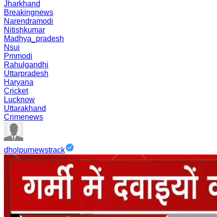
Jharkhand
Breakingnews
Narendramodi
Nitishkumar
Madhya_pradesh
Nsui
Pmmodi
Rahulgandhi
Uttarpradesh
Haryana
Cricket
Lucknow
Uttarakhand
Crimenews
dholpurnewstrack