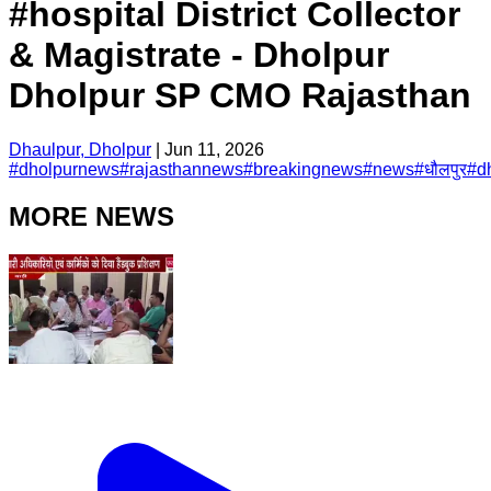
#hospital District Collector
& Magistrate - Dholpur
Dholpur SP CMO Rajasthan
Dhaulpur, Dholpur
|
Jun 11, 2026
#
dholpurnews
#
rajasthannews
#
breakingnews
#
news
#
धौलपुर
#
d
MORE NEWS