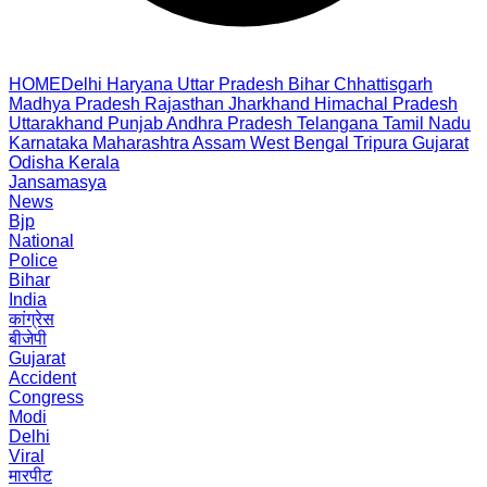
HOME
Delhi
Haryana
Uttar Pradesh
Bihar
Chhattisgarh
Madhya Pradesh
Rajasthan
Jharkhand
Himachal Pradesh
Uttarakhand
Punjab
Andhra Pradesh
Telangana
Tamil Nadu
Karnataka
Maharashtra
Assam
West Bengal
Tripura
Gujarat
Odisha
Kerala
Jansamasya
News
Bjp
National
Police
Bihar
India
कांग्रेस
बीजेपी
Gujarat
Accident
Congress
Modi
Delhi
Viral
मारपीट