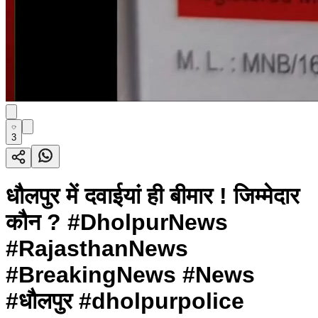
3
धौलपुर में दवाईयां ही बीमार ! जिम्मेदार
कौन ? #DholpurNews
#RajasthanNews
#BreakingNews #News
#धौलपुर #dholpurpolice