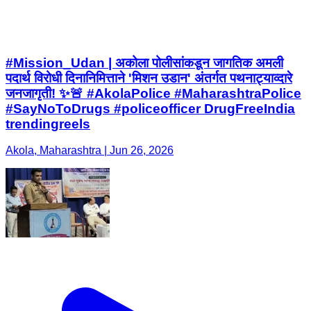
#Mission_Udan | अकोला पोलीसांकडून जागतिक अमली
पदार्थ विरोधी दिनानिमित्ताने 'मिशन उडान' अंतर्गत पथनाट्याव्दारे
जनजागृती! ✨🚨 #AkolaPolice #MaharashtraPolice
#SayNoToDrugs #policeofficer DrugFreeIndia
trendingreels
Akola, Maharashtra | Jun 26, 2026