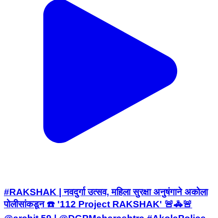
#RAKSHAK | नवदुर्गा उत्सव, महिला सुरक्षा अनुषंगाने अकोला
पोलीसांकडून ☎️ '112 Project RAKSHAK' 🚨🚓🚨