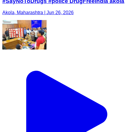
#SayNoToDrugs #police DrugFreeIndia akola
Akola, Maharashtra | Jun 26, 2026