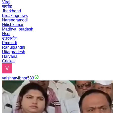
Viral
मारपीट
Jharkhand
Breakingnews
Narendramodi
Nitishkumar
Madhya_pradesh
Nsui
उत्तरप्रदेश
Pmmodi
Rahulgandhi
Uttarpradesh
Haryana
Cricket
vaishnavibhor583