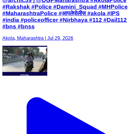
@archit.59 | @DGPMaharashtra #AkolaPolice
#Rakshak #Police #Damini_Squad #MHPolice
#MaharashtraPolice #आपलेपोलीस #akola #IPS
#india #policeofficer #Nirbhaya #112 #Dail112
#bns #bnss
Akola, Maharashtra | Jul 29, 2026