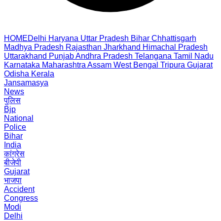
HOME
Delhi
Haryana
Uttar Pradesh
Bihar
Chhattisgarh
Madhya Pradesh
Rajasthan
Jharkhand
Himachal Pradesh
Uttarakhand
Punjab
Andhra Pradesh
Telangana
Tamil Nadu
Karnataka
Maharashtra
Assam
West Bengal
Tripura
Gujarat
Odisha
Kerala
Jansamasya
News
पुलिस
Bjp
National
Police
Bihar
India
कांग्रेस
बीजेपी
Gujarat
भाजपा
Accident
Congress
Modi
Delhi