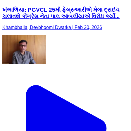
ખંભાળિયા: PGVCL 25મી ફેબ્રુઆરીએ મેગા દ્રાઈવ
ચલાવશે કોંગ્રેસ નેતા પાલ આંબલીયાએ વિરોધ કર્યો...
Khambhalia, Devbhoomi Dwarka | Feb 20, 2026