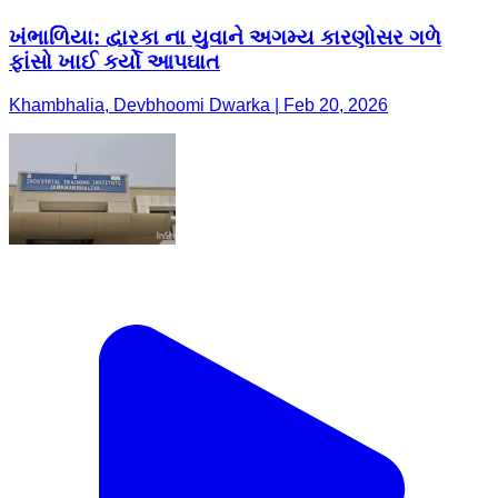
ખંભાળિયા: દ્વારકા ના યુવાને અગમ્ય કારણોસર ગળે
ફાંસો ખાઈ કર્યો આપઘાત
Khambhalia, Devbhoomi Dwarka | Feb 20, 2026