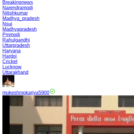
Breakingnews
Narendramodi
Nitishkumar
Madhya_pradesh
Nsui
Madhyapradesh
Pmmodi
Rahulgandhi
Uttarpradesh
Haryana
Hardoi
Cricket
Lucknow
Uttarakhand
mukeshmokariya5900