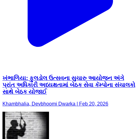
ખંભાળિયા: ફુલડોલ ઉત્સવના સુચારુ આયોજન અંગે
પ્રાંત અધિકારી અધ્યક્ષતામાં બેઠક સેવા કૅમ્પોના સંચાલકો
સાથે બેઠક યોજાઈ
Khambhalia, Devbhoomi Dwarka | Feb 20, 2026