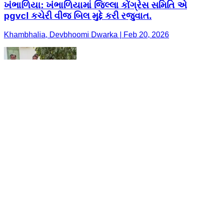
ખંભાળિયા: ખંભાળિયામાં જિલ્લા કોંગ્રેસ સમિતિ એ
pgvcl કચેરી વીજ બિલ મુદ્દે કરી રજુવાત.
Khambhalia, Devbhoomi Dwarka | Feb 20, 2026