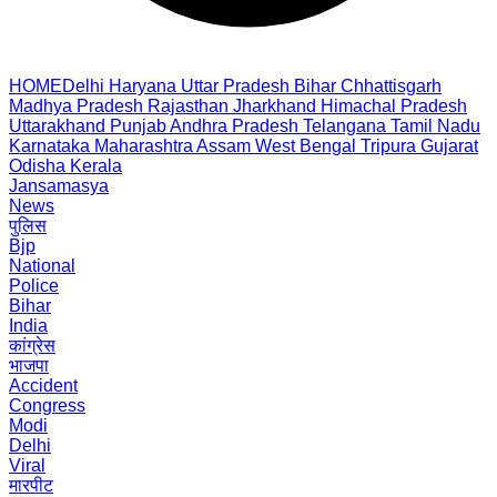
HOME
Delhi
Haryana
Uttar Pradesh
Bihar
Chhattisgarh
Madhya Pradesh
Rajasthan
Jharkhand
Himachal Pradesh
Uttarakhand
Punjab
Andhra Pradesh
Telangana
Tamil Nadu
Karnataka
Maharashtra
Assam
West Bengal
Tripura
Gujarat
Odisha
Kerala
Jansamasya
News
पुलिस
Bjp
National
Police
Bihar
India
कांग्रेस
भाजपा
Accident
Congress
Modi
Delhi
Viral
मारपीट