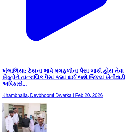
ખંભાળિયા: ટેકાના ભાવે મગફળીના પૈસા બાકી હોય તેવા
ખેડૂતોને તાત્કાલિક પૈસા જમા થઈ જશે જિલ્લા ખેતીવાડી
અધિકારી...
Khambhalia, Devbhoomi Dwarka | Feb 20, 2026