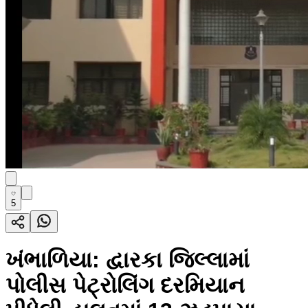
5
ખંભાળિયા: દ્વારકા જિલ્લામાં
પોલીસ પેટ્રોલિંગ દરમિયાન