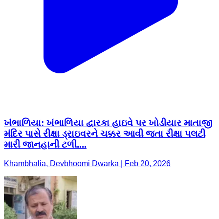
ખંભાળિયા: ખંભાળિયા દ્વારકા હાઇવે પર ખોડીયાર માતાજી
મંદિર પાસે રીક્ષા ડ્રાઇવરને ચક્કર આવી જતા રીક્ષા પલટી
મારી જાનહાની ટળી....
Khambhalia, Devbhoomi Dwarka | Feb 20, 2026