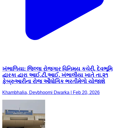
ખંભાળિયા: જિલ્લા રોજગાર વિનિમય કચેરી, દેવભૂમિ
દ્વારકા દ્વારા આઈ.ટી.આઈ. ખંભાલીયા ખાતે તા.૨૧
ફેબ્રુઆરીના રોજ ઔધોગિક ભરતીમેળો યોજાશે
Khambhalia, Devbhoomi Dwarka | Feb 20, 2026