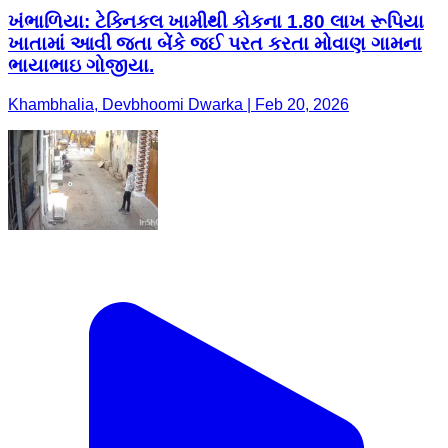
ખંભાળિયા: ટેક્નિકલ ખામીથી કોકના 1.80 લાખ રૂપિયા
ખાતામાં આવી જતા બેંકે જઈ પરત કરતા મોવાણ ગામના
ભાયાભાઇ ગોજીયા.
Khambhalia, Devbhoomi Dwarka | Feb 20, 2026