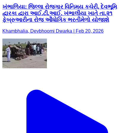
ખંભાળિયા: જિલ્લા રોજગાર વિનિમય કચેરી, દેવભૂમિ
દ્વારકા દ્વારા આઈ.ટી.આઈ. ખંભાલીયા ખાતે તા.૨૧
ફેબ્રુઆરીના રોજ ઔધોગિક ભરતીમેળો યોજાશે
Khambhalia, Devbhoomi Dwarka | Feb 20, 2026