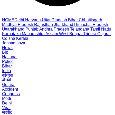
HOME
Delhi
Haryana
Uttar Pradesh
Bihar
Chhattisgarh
Madhya Pradesh
Rajasthan
Jharkhand
Himachal Pradesh
Uttarakhand
Punjab
Andhra Pradesh
Telangana
Tamil Nadu
Karnataka
Maharashtra
Assam
West Bengal
Tripura
Gujarat
Odisha
Kerala
Jansamasya
News
Bjp
National
Police
Bihar
India
कांग्रेस
बीजेपी
Gujarat
Accident
Congress
Modi
Delhi
Viral
मारपीट