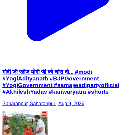
मोदी जी प्लीज योगी जी को चांस दो... #modi
#YogiAdityanath #BJPGovernment
#YogiGovernment #samajwadipartyofficial
#AkhileshYadav #kanwaryatra #shorts
Saharanpur, Saharanpur | Aug 9, 2026