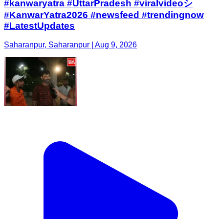
#kanwaryatra #UttarPradesh #viralvideoシ
#KanwarYatra2026 #newsfeed #trendingnow
#LatestUpdates
Saharanpur, Saharanpur | Aug 9, 2026