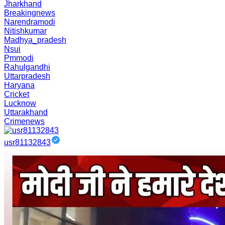
Jharkhand
Breakingnews
Narendramodi
Nitishkumar
Madhya_pradesh
Nsui
Pmmodi
Rahulgandhi
Uttarpradesh
Haryana
Cricket
Lucknow
Uttarakhand
Crimenews
usr81132843