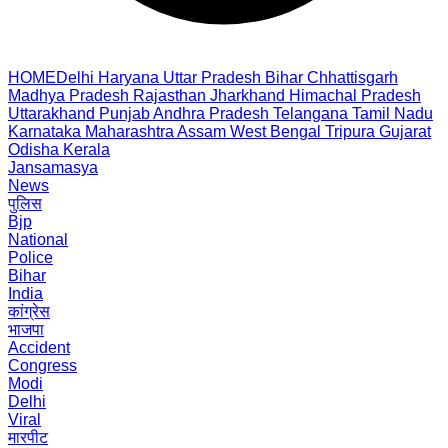
HOME
Delhi
Haryana
Uttar Pradesh
Bihar
Chhattisgarh
Madhya Pradesh
Rajasthan
Jharkhand
Himachal Pradesh
Uttarakhand
Punjab
Andhra Pradesh
Telangana
Tamil Nadu
Karnataka
Maharashtra
Assam
West Bengal
Tripura
Gujarat
Odisha
Kerala
Jansamasya
News
पुलिस
Bjp
National
Police
Bihar
India
कांग्रेस
भाजपा
Accident
Congress
Modi
Delhi
Viral
मारपीट