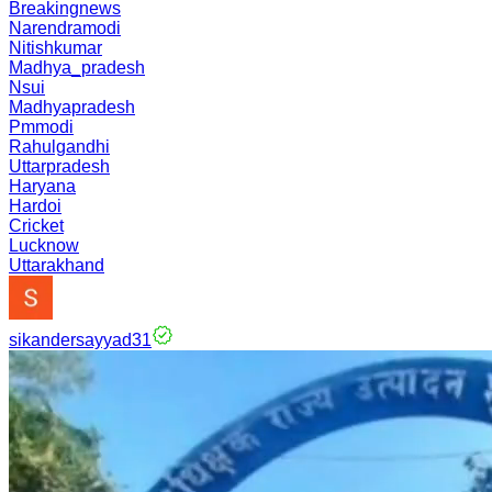
Breakingnews
Narendramodi
Nitishkumar
Madhya_pradesh
Nsui
Madhyapradesh
Pmmodi
Rahulgandhi
Uttarpradesh
Haryana
Hardoi
Cricket
Lucknow
Uttarakhand
sikandersayyad31