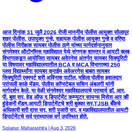
आज दिनांक 31 जुलै 2026 रोजी माननीय पोलीस आयुक्त सोलापूर
शहर पोलीस, उपायुक्त गुन्हे, सहायक पोलीस आयुक्त गुन्हे व वरिष्ठ
पोलीस निरीक्षक सायबर पोलीस ठाणे यांच्या मार्गदर्शनानुसार
संगमेश्वर ऑटोनॉमस महाविद्याल येथे संगणक शास्त्र व आयटी क्लब
विभागाकडून आयोजित सायबर अवेरनेस अंतर्गत सायबर सिक्युरिटी
या विषयावर महाविद्यालयातील BCA व MCA विभागाच्या 250
प्लस विद्यार्थ्यांना सायबर क्राईम अवेअरनेस बाबत सायबर
सिक्युरिटी एक्स्पर्ट श्री अविनाश पाटील, महिला पोलीस हवालदार
प्रांजली काळे मॅडम, पोलीस कॉन्स्टेबल सचिन अंबलगी यांनी
मार्गदर्शन केले. या वेळी संगमेश्वर महाविद्यालयाचे प्राचार्य डॉ. आर.
पी. बुवा सर, हेड ऑफ द डिपार्टमेंट कम्प्युटर सायन्स मिसेस आर व्ही
हुंडेकरी मॅडम,आयटी डिपार्टमेंटचे श्री बुक्का सर,TJSB बँकेचे
अधिकारी श्री दास सर, श्री पुजारी सर, व महाविद्यालयातील आयटी
डिपार्टमेंटचे सर्व प्राध्यापक वर्ग उपस्थित होते.
Solapur, Maharashtra | Aug 3, 2026