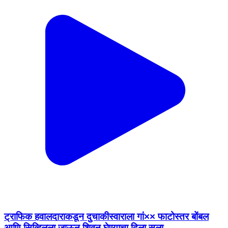
ट्राफिक हवालदाराकडून दुचाकीस्वाराला गां×× फाटोस्तर बोंबल
आणि सिव्हिलला जाऊन शिवून घेण्याचा दिला सला