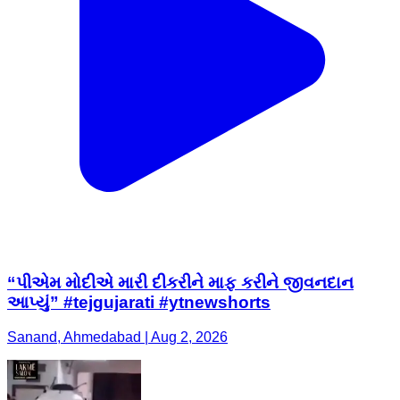
“પીએમ મોદીએ મારી દીકરીને માફ કરીને જીવનદાન
આપ્યું” #tejgujarati #ytnewshorts
Sanand, Ahmedabad | Aug 2, 2026