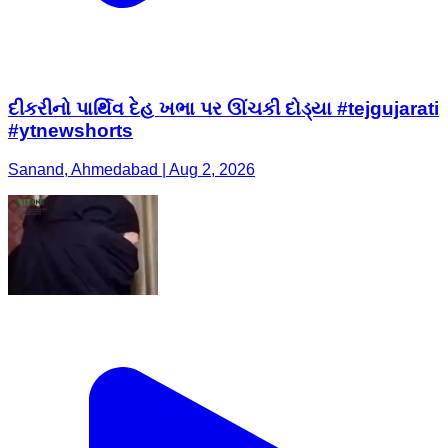
દીકરીનો પાર્થિવ દેહ ખભા પર ઊંચકી દોડ્યા #tejgujarati
#ytnewshorts
Sanand, Ahmedabad | Aug 2, 2026