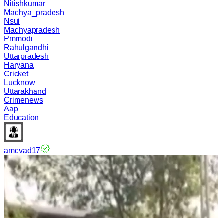
Nitishkumar
Madhya_pradesh
Nsui
Madhyapradesh
Pmmodi
Rahulgandhi
Uttarpradesh
Haryana
Cricket
Lucknow
Uttarakhand
Crimenews
Aap
Education
amdvad17