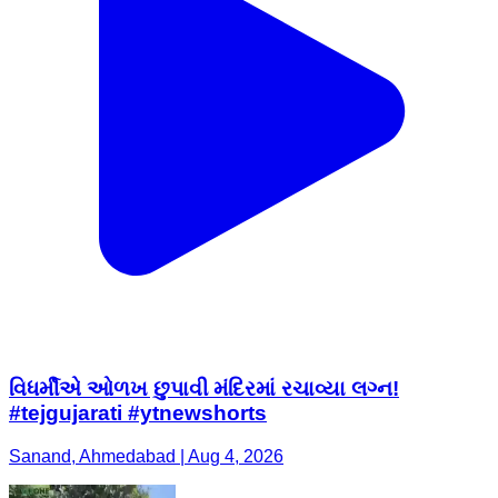
વિધર્મીએ ઓળખ છુપાવી મંદિરમાં રચાવ્યા લગ્ન!
#tejgujarati #ytnewshorts
Sanand, Ahmedabad | Aug 4, 2026