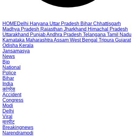
HOME
Delhi
Haryana
Uttar Pradesh
Bihar
Chhattisgarh
Madhya Pradesh
Rajasthan
Jharkhand
Himachal Pradesh
Uttarakhand
Punjab
Andhra Pradesh
Telangana
Tamil Nadu
Karnataka
Maharashtra
Assam
West Bengal
Tripura
Gujarat
Odisha
Kerala
Jansamasya
News
Bjp
National
Police
Bihar
India
कांग्रेस
Accident
Congress
Modi
Delhi
Viral
मारपीट
Breakingnews
Narendramodi