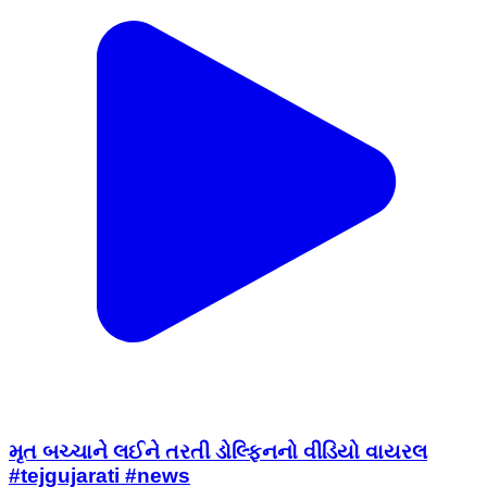
મૃત બચ્ચાને લઈને તરતી ડોલ્ફિનનો વીડિયો વાયરલ
#tejgujarati #news