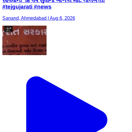
સાવધાન! ૧૪ વર્ષ સુધીના બાળકો માટે લાલબત્તી!
#tejgujarati #news
Sanand, Ahmedabad | Aug 6, 2026