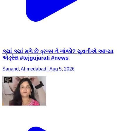
ક્યાં ક્યાં મળે છે ડ્રગ્સ ને ગાંજો? યુવતીએ આપ્યા
એડ્રેસ #tejgujarati #news
Sanand, Ahmedabad | Aug 5, 2026