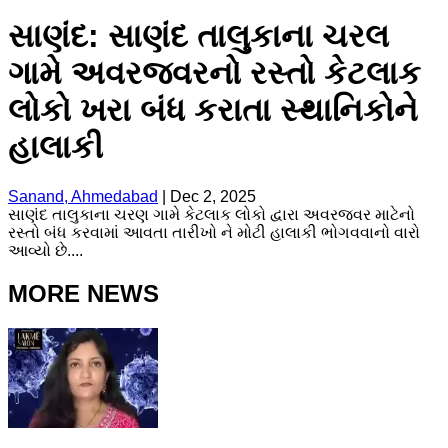
સાણંદ: સાણંદ તાલુકાના ચરલ
ગામે અવરજવરનો રસ્તો કેટલાક
લોકો ખરા બંધ કરાતા સ્થાનિકોને
હાલાકી
Sanand, Ahmedabad
|
Dec 2, 2025
સાણંદ તાલુકાના ચરણ ગામે કેટલાક લોકો દ્વારા અવરજવર માટેનો
રસ્તો બંધ કરવામાં આવતા તારીખો ને મોટી હાલાકી ભોગવવાનો વારો
આવ્યો છે....
MORE NEWS