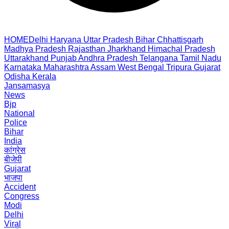
HOME
Delhi
Haryana
Uttar Pradesh
Bihar
Chhattisgarh
Madhya Pradesh
Rajasthan
Jharkhand
Himachal Pradesh
Uttarakhand
Punjab
Andhra Pradesh
Telangana
Tamil Nadu
Karnataka
Maharashtra
Assam
West Bengal
Tripura
Gujarat
Odisha
Kerala
Jansamasya
News
Bjp
National
Police
Bihar
India
कांग्रेस
बीजेपी
Gujarat
भाजपा
Accident
Congress
Modi
Delhi
Viral