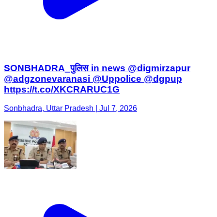
SONBHADRA_पुलिस in news @digmirzapur
@adgzonevaranasi @Uppolice @dgpup
https://t.co/XKCRARUC1G
Sonbhadra, Uttar Pradesh | Jul 7, 2026