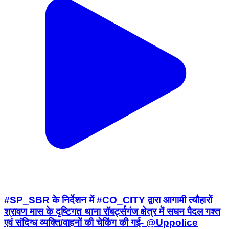
#SP_SBR के निर्देशन में #CO_CITY द्वारा आगामी त्यौहारों
श्रावण मास के दृष्टिगत थाना रॉबर्ट्सगंज क्षेत्र में सघन पैदल गश्त
एवं संदिग्ध व्यक्ति/वाहनों की चेकिंग की गई- @Uppolice