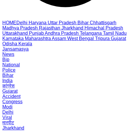
HOME
Delhi
Haryana
Uttar Pradesh
Bihar
Chhattisgarh
Madhya Pradesh
Rajasthan
Jharkhand
Himachal Pradesh
Uttarakhand
Punjab
Andhra Pradesh
Telangana
Tamil Nadu
Karnataka
Maharashtra
Assam
West Bengal
Tripura
Gujarat
Odisha
Kerala
Jansamasya
News
Bjp
National
Police
Bihar
India
कांग्रेस
Gujarat
Accident
Congress
Modi
Delhi
Viral
मारपीट
Jharkhand