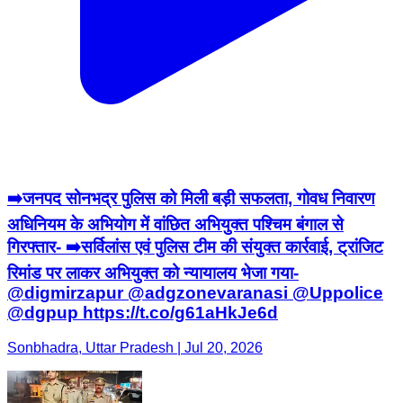
➡️जनपद सोनभद्र पुलिस को मिली बड़ी सफलता, गोवध निवारण
अधिनियम के अभियोग में वांछित अभियुक्त पश्चिम बंगाल से
गिरफ्तार- ➡️सर्विलांस एवं पुलिस टीम की संयुक्त कार्रवाई, ट्रांजिट
रिमांड पर लाकर अभियुक्त को न्यायालय भेजा गया-
@digmirzapur @adgzonevaranasi @Uppolice
@dgpup https://t.co/g61aHkJe6d
Sonbhadra, Uttar Pradesh | Jul 20, 2026