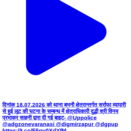
दिनांक 18.07.2026 को थाना बभनी क्षेत्रान्तर्गत सर्राफा व्यापारी
से हुई लूट की घटना के सम्बन्ध में क्षेत्राधिकारी दुद्धी श्री विनय
प्रभाकर साहनी द्वारा दी गई बाइट- @Uppolice
@adgzonevaranasi @digmirzapur @dgpup
https://t.co/F5qv0XdYfM