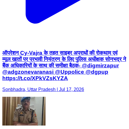
ऑपरेशन Cy-Vajra के तहत साइबर अपराधों की रोकथाम एवं
म्यूल खातों पर प्रभावी नियंत्रण के लिए पुलिस अधीक्षक सोनभद्र ने
बैंक अधिकारियों के साथ की समीक्षा बैठक- @digmirzapur
@adgzonevaranasi @Uppolice @dgpup
https://t.co/XPkVZsKYZA
Sonbhadra, Uttar Pradesh | Jul 17, 2026