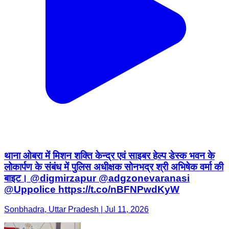
थाना ओबरा में मिशन शक्ति केन्द्र एवं साइबर हेल्प डेस्क भवन के
लोकार्पण के संबंध में पुलिस अधीक्षक सोनभद्र श्री अभिषेक वर्मा की
बाइट। @digmirzapur @adgzonevaranasi
@Uppolice https://t.co/nBFNPwdKyW
Sonbhadra, Uttar Pradesh | Jul 11, 2026