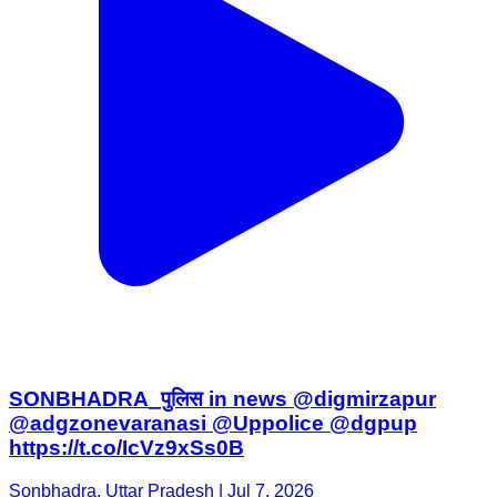
SONBHADRA_पुलिस in news @digmirzapur
@adgzonevaranasi @Uppolice @dgpup
https://t.co/IcVz9xSs0B
Sonbhadra, Uttar Pradesh | Jul 7, 2026