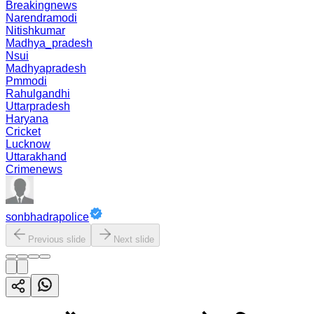
Breakingnews
Narendramodi
Nitishkumar
Madhya_pradesh
Nsui
Madhyapradesh
Pmmodi
Rahulgandhi
Uttarpradesh
Haryana
Cricket
Lucknow
Uttarakhand
Crimenews
sonbhadrapolice
Previous slide
Next slide