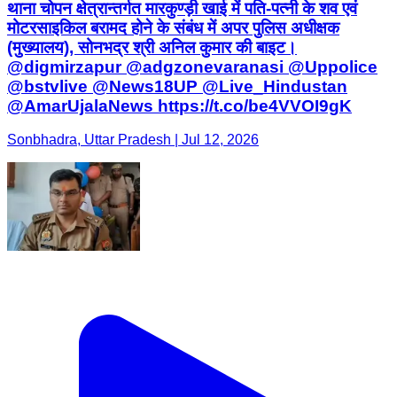
थाना चोपन क्षेत्रान्तर्गत मारकुण्ड़ी खाई में पति-पत्नी के शव एवं
मोटरसाइकिल बरामद होने के संबंध में अपर पुलिस अधीक्षक
(मुख्यालय), सोनभद्र श्री अनिल कुमार की बाइट।
@digmirzapur @adgzonevaranasi @Uppolice
@bstvlive @News18UP @Live_Hindustan
@AmarUjalaNews https://t.co/be4VVOI9gK
Sonbhadra, Uttar Pradesh | Jul 12, 2026