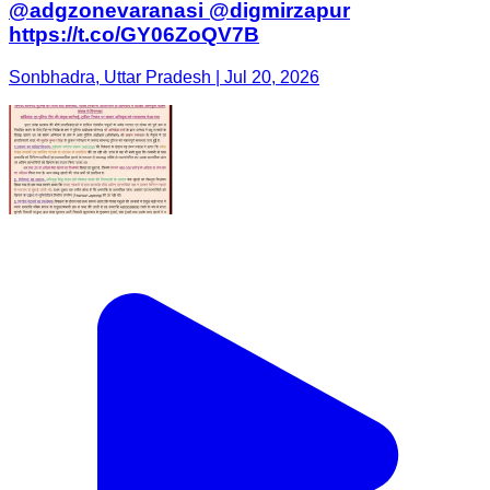
@adgzonevaranasi @digmirzapur
https://t.co/GY06ZoQV7B
Sonbhadra, Uttar Pradesh | Jul 20, 2026