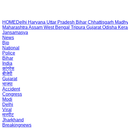
HOME
Delhi
Haryana
Uttar Pradesh
Bihar
Chhattisgarh
Madhy
Maharashtra
Assam
West Bengal
Tripura
Gujarat
Odisha
Kera
Jansamasya
News
Bjp
National
Police
Bihar
India
कांग्रेस
बीजेपी
Gujarat
भाजपा
Accident
Congress
Modi
Delhi
Viral
मारपीट
Jharkhand
Breakingnews