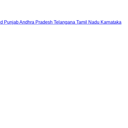
nd
Punjab
Andhra Pradesh
Telangana
Tamil Nadu
Karnataka