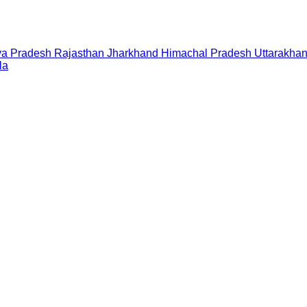
a Pradesh
Rajasthan
Jharkhand
Himachal Pradesh
Uttarakha
la