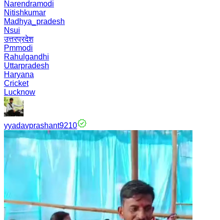
Narendramodi
Nitishkumar
Madhya_pradesh
Nsui
उत्तरप्रदेश
Pmmodi
Rahulgandhi
Uttarpradesh
Haryana
Cricket
Lucknow
yyadavprashant9210