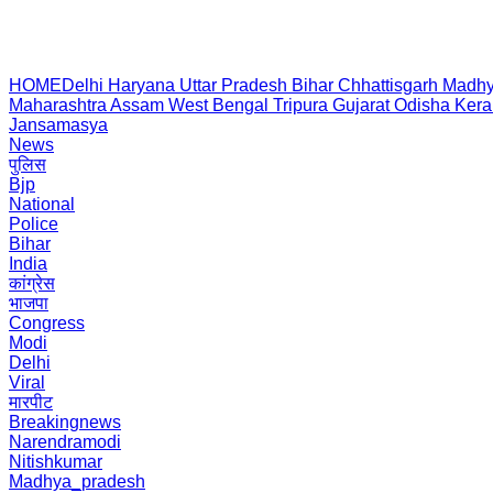
HOME
Delhi
Haryana
Uttar Pradesh
Bihar
Chhattisgarh
Madhy
Maharashtra
Assam
West Bengal
Tripura
Gujarat
Odisha
Kera
Jansamasya
News
पुलिस
Bjp
National
Police
Bihar
India
कांग्रेस
भाजपा
Congress
Modi
Delhi
Viral
मारपीट
Breakingnews
Narendramodi
Nitishkumar
Madhya_pradesh