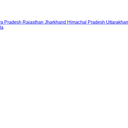
a Pradesh
Rajasthan
Jharkhand
Himachal Pradesh
Uttarakha
la