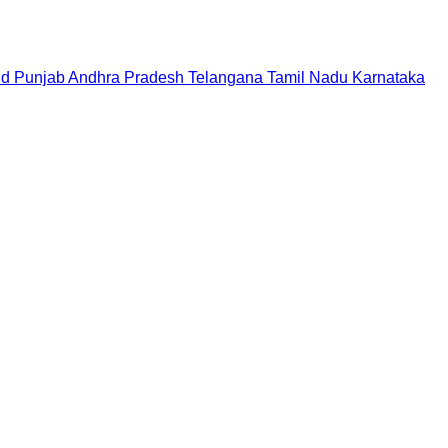
nd
Punjab
Andhra Pradesh
Telangana
Tamil Nadu
Karnataka