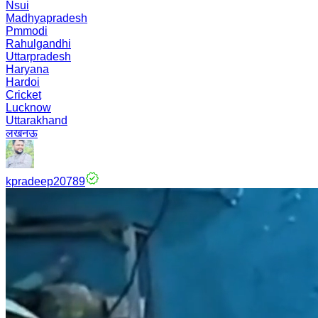
Nsui
Madhyapradesh
Pmmodi
Rahulgandhi
Uttarpradesh
Haryana
Hardoi
Cricket
Lucknow
Uttarakhand
लखनऊ
kpradeep20789