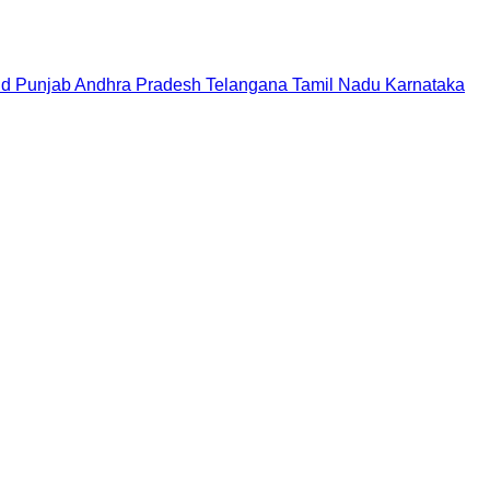
nd
Punjab
Andhra Pradesh
Telangana
Tamil Nadu
Karnataka