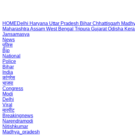
HOME
Delhi
Haryana
Uttar Pradesh
Bihar
Chhattisgarh
Madhy
Maharashtra
Assam
West Bengal
Tripura
Gujarat
Odisha
Kera
Jansamasya
News
पुलिस
Bjp
National
Police
Bihar
India
कांग्रेस
भाजपा
Congress
Modi
Delhi
Viral
मारपीट
Breakingnews
Narendramodi
Nitishkumar
Madhya_pradesh