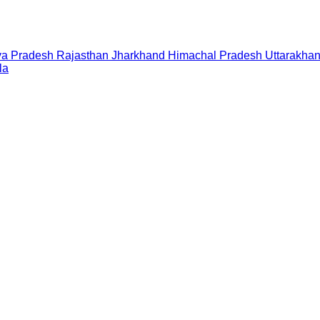
a Pradesh
Rajasthan
Jharkhand
Himachal Pradesh
Uttarakha
la