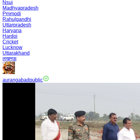
Nsui
Madhyapradesh
Pmmodi
Rahulgandhi
Uttarpradesh
Haryana
Hardoi
Cricket
Lucknow
Uttarakhand
लखनऊ
aurangabadpublic