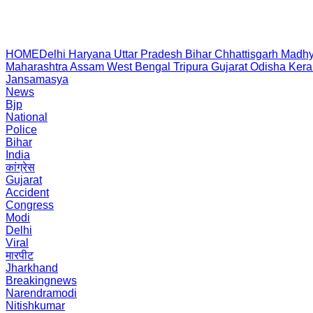
HOME
Delhi
Haryana
Uttar Pradesh
Bihar
Chhattisgarh
Madhy
Maharashtra
Assam
West Bengal
Tripura
Gujarat
Odisha
Kera
Jansamasya
News
Bjp
National
Police
Bihar
India
कांग्रेस
Gujarat
Accident
Congress
Modi
Delhi
Viral
मारपीट
Jharkhand
Breakingnews
Narendramodi
Nitishkumar