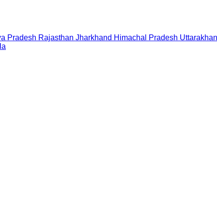
a Pradesh
Rajasthan
Jharkhand
Himachal Pradesh
Uttarakha
la