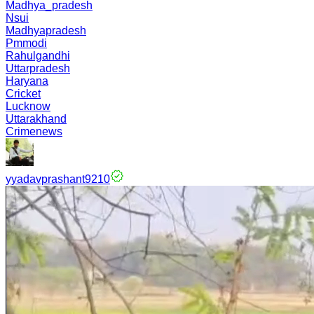
Madhya_pradesh
Nsui
Madhyapradesh
Pmmodi
Rahulgandhi
Uttarpradesh
Haryana
Cricket
Lucknow
Uttarakhand
Crimenews
yyadavprashant9210