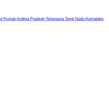
nd
Punjab
Andhra Pradesh
Telangana
Tamil Nadu
Karnataka