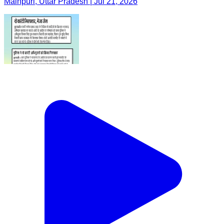
Mainpuri, Uttar Pradesh | Jul 21, 2026