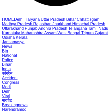
HOME
Delhi
Haryana
Uttar Pradesh
Bihar
Chhattisgarh
Madhya Pradesh
Rajasthan
Jharkhand
Himachal Pradesh
Uttarakhand
Punjab
Andhra Pradesh
Telangana
Tamil Nadu
Karnataka
Maharashtra
Assam
West Bengal
Tripura
Gujarat
Odisha
Kerala
Jansamasya
News
Bjp
National
Police
Bihar
India
कांग्रेस
Accident
Congress
Modi
Delhi
Viral
मारपीट
Breakingnews
Narendramodi