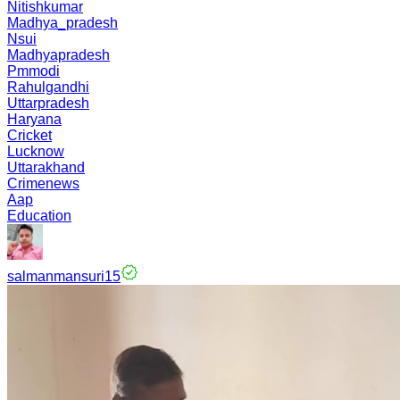
Nitishkumar
Madhya_pradesh
Nsui
Madhyapradesh
Pmmodi
Rahulgandhi
Uttarpradesh
Haryana
Cricket
Lucknow
Uttarakhand
Crimenews
Aap
Education
salmanmansuri15