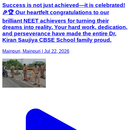
Success is not just achieved—it is celebrated!
🎉🏆 Our heartfelt congratulations to our
brilliant NEET achievers for turning their
dreams into reality. Your hard work, dedication,
and perseverance have made the entire Dr.
Kiran Saujiya CBSE School family proud.
Mainpuri, Mainpuri | Jul 22, 2026