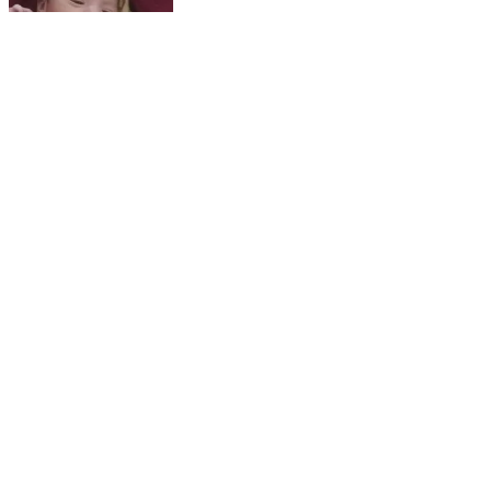
🌸 हार्दिक बधाई संदेश श्री राजू पाठक भाई जी को प्रथम पुत्र रत्न
की प्राप्ति पर कोटि-कोटि बधाइयाँ। नन्हे से फूल के रूप म...
Jawa, Rewa | Feb 17, 2026