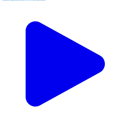
जवा: गोनता निवासी राजकुमार यादव घर से लापता, डभौरा थाने में
गुमशुदगी की रिपोर्ट दर्ज
Jawa, Rewa | Feb 17, 2026