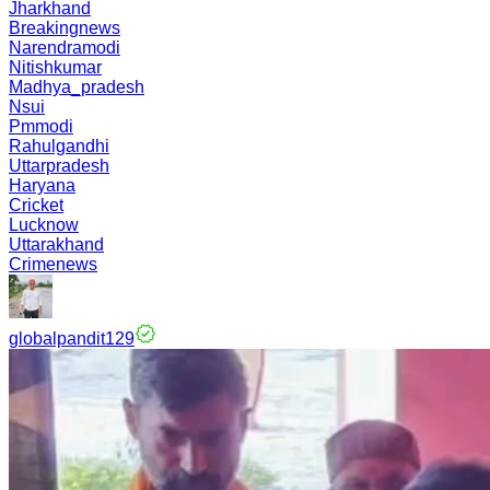
Jharkhand
Breakingnews
Narendramodi
Nitishkumar
Madhya_pradesh
Nsui
Pmmodi
Rahulgandhi
Uttarpradesh
Haryana
Cricket
Lucknow
Uttarakhand
Crimenews
globalpandit129