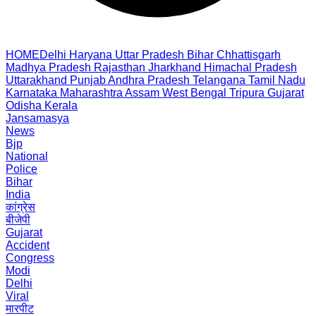
HOME
Delhi
Haryana
Uttar Pradesh
Bihar
Chhattisgarh
Madhya Pradesh
Rajasthan
Jharkhand
Himachal Pradesh
Uttarakhand
Punjab
Andhra Pradesh
Telangana
Tamil Nadu
Karnataka
Maharashtra
Assam
West Bengal
Tripura
Gujarat
Odisha
Kerala
Jansamasya
News
Bjp
National
Police
Bihar
India
कांग्रेस
बीजेपी
Gujarat
Accident
Congress
Modi
Delhi
Viral
मारपीट